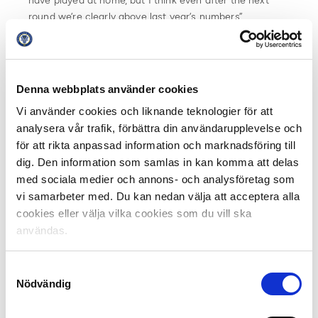
have played at home, but I think even after the next
round we’re clearly above last year’s numbers”,
concludes Ola Rydén.
Denna webbplats använder cookies
Vi använder cookies och liknande teknologier för att
analysera vår trafik, förbättra din användarupplevelse och
för att rikta anpassad information och marknadsföring till
dig. Den information som samlas in kan komma att delas
med sociala medier och annons- och analysföretag som
vi samarbeter med. Du kan nedan välja att acceptera alla
The 2023 season premiere:
cookies eller välja vilka cookies som du vill ska
Allsvenskan:
användas.
Malmö FF – Kalmar FF 21 312 spectators
Djurgården – IF Brommapojkarna 22 273
Samtyckesval
Hammarby – Degerfors IF 30 941
Nödvändig
IFK Norrköping – IK Sirius 7080
Halmstads BK – AIK 10 690