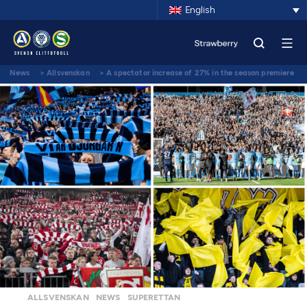
English
News
>
Allsvenskan
>
A spectator increase of 27% in the season premiere
of Allsvenskan and Superettan
ALLSVENSKAN
NEWS
SUPERETTAN