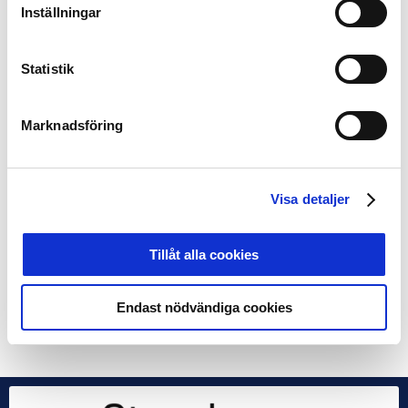
IFK Göteborg – IFK Värnamo 16 180
Inställningar
Mjällby AIF – Varbergs BoIS 2295
IF Elfsborg – BK Häcken 8194
Statistik
Superettan:
Marknadsföring
IK Brage – Västerås SK 2248
GIF Sundsvall – Landskrona BoIS 2155
Utsiktens BK – Skövde AIK 240
Trelleborgs FF – Gefle IF 1053
Visa detaljer
Östersunds FK – GAIS 2477
Örgryte IS – AFC Eskilstuna 2572
Jönköpings Södra IF – Örebro SK 2573
Tillåt alla cookies
Helsingborgs IF – Östers IF 8717
Endast nödvändiga cookies
Share on Facebook
Share on Twitter