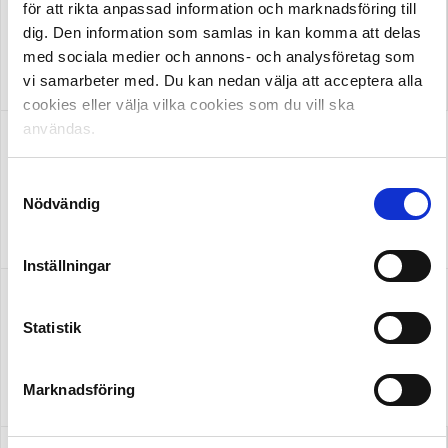
för att rikta anpassad information och marknadsföring till
dig. Den information som samlas in kan komma att delas
med sociala medier och annons- och analysföretag som
OFFICIELL LEVERANTÖR
vi samarbeter med. Du kan nedan välja att acceptera alla
cookies eller välja vilka cookies som du vill ska
användas.
Samtyckesval
Nödvändig
OFFICIELL LEVERANTÖR
OFFICIELL PARTNER
Inställningar
Statistik
Marknadsföring
OFFICIELL LEVERANTÖR
OFFICIELL LEVERANTÖR