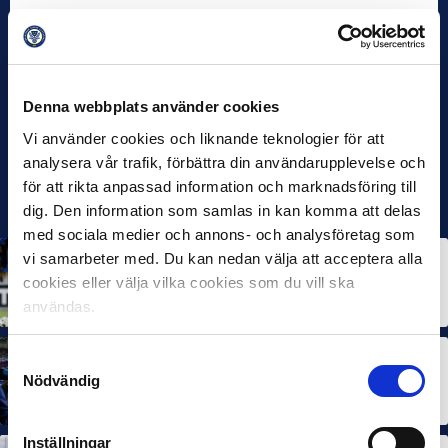
Denna webbplats använder cookies
Vi använder cookies och liknande teknologier för att
analysera vår trafik, förbättra din användarupplevelse och
för att rikta anpassad information och marknadsföring till
dig. Den information som samlas in kan komma att delas
med sociala medier och annons- och analysföretag som
vi samarbeter med. Du kan nedan välja att acceptera alla
ALLSVENSKAN
NEWS
Allsvenskan Popular in Mexico: “Incredible
cookies eller välja vilka cookies som du vill ska
Atmosphere at the Stadiums”
användas.
7 OCT 2025
ALLSVENSKAN
NEWS
SUPERETTAN
Samtyckesval
About 100,000 More Arena Visits Compared to
Nödvändig
Last Year
7 OCT 2025
Inställningar