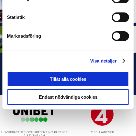
ALLSVENSKAN
NEWS
PARTNER
SUPERETTAN
The Important Role of Elite Football in Its Home
Municipality
Statistik
30 SEP 2025
ALLSVENSKAN
NEWS
SUPERETTAN
Marknadsföring
No special conditions for this weekend’s
matches
19 SEP 2025
Visa detaljer
Tillåt alla cookies
Endast nödvändiga cookies
HUVUDPARTNER OCH PRESENTING PARTNER
MEDIAPARTNER
ALLSVENSKAN