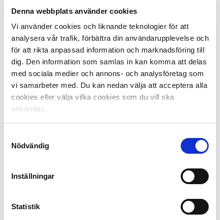
Denna webbplats använder cookies
En av alla som genomgått utbildningarna är Varbergs
Vi använder cookies och liknande teknologier för att
BoIS spelare Joakim Lindner.
analysera vår trafik, förbättra din användarupplevelse och
– Utbildningarna är en ögonöppnare. Spelmissbruk och
för att rikta anpassad information och marknadsföring till
matchfixning är inga nya fenomen men när man går in
dig. Den information som samlas in kan komma att delas
på djupet såhär så öppnar det upp för ett mer
med sociala medier och annons- och analysföretag som
informerat tänkande och att man lättare uppfattar
vi samarbeter med. Du kan nedan välja att acceptera alla
signaler. Ju fler spelare och ledare vet och kan, ju mer
cookies eller välja vilka cookies som du vill ska
verktyg och utbildning man får ju mer kan vi påverka,
säger Joakim Lindner.
användas.
Arbetet med att stävja matchfixning och att uppmana
Samtyckesval
till spelansvar fortsätter kontinuerligt under säsongen.
Nödvändig
Fakta Integrity officer:
Inställningar
Ansvarig för att utbildningarna genomförs i varje klubb
är respektive Integrity Officer. Rollen Integrity officer är
en del av partnerskapet mellan Svensk Elitfotboll och
Statistik
Unibet. Det är en nyckelroll för att värna om