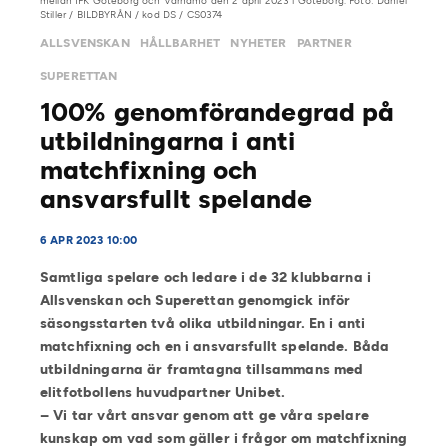
mellan IFK Göteborg och Värnamo den 2 april 2023 i Göteborg. Foto: Daniel
Stiller / BILDBYRÅN / kod DS / CS0374
ALLSVENSKAN
HÅLLBARHET
NYHETER
PARTNER
SUPERETTAN
100% genomförandegrad på
utbildningarna i anti
matchfixning och
ansvarsfullt spelande
6 APR 2023 10:00
Samtliga spelare och ledare i de 32 klubbarna i
Allsvenskan och Superettan genomgick inför
säsongsstarten två olika utbildningar. En i anti
matchfixning och en i ansvarsfullt spelande. Båda
utbildningarna är framtagna tillsammans med
elitfotbollens huvudpartner Unibet.
– Vi tar vårt ansvar genom att ge våra spelare
kunskap om vad som gäller i frågor om matchfixning