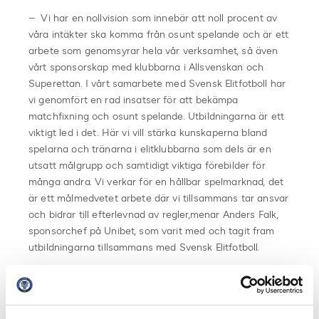
– Vi har en nollvision som innebär att noll procent av
våra intäkter ska komma från osunt spelande och är ett
arbete som genomsyrar hela vår verksamhet, så även
vårt sponsorskap med klubbarna i Allsvenskan och
Superettan. I vårt samarbete med Svensk Elitfotboll har
vi genomfört en rad insatser för att bekämpa
matchfixning och osunt spelande. Utbildningarna är ett
viktigt led i det. Här vi vill stärka kunskaperna bland
spelarna och tränarna i elitklubbarna som dels är en
utsatt målgrupp och samtidigt viktiga förebilder för
många andra. Vi verkar för en hållbar spelmarknad, det
är ett målmedvetet arbete där vi tillsammans tar ansvar
och bidrar till efterlevnad av regler,menar Anders Falk,
sponsorchef på Unibet, som varit med och tagit fram
utbildningarna tillsammans med Svensk Elitfotboll.
Även när det gäller anti matchfixning så jobbar Svensk
Elitfotboll nära SvFF, RF och polisen. Utbildningen i anti
matchfixning är också digital.