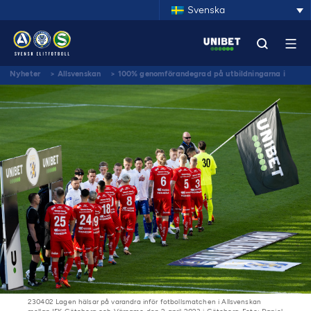
Svenska
Nyheter
>
Allsvenskan
>
100% genomförandegrad på utbildningarna i
anti matchfixning och ansvarsfullt spelande
230402 Lagen hälsar på varandra inför fotbollsmatchen i Allsvenskan