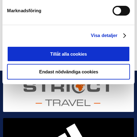
elitfotbollens integritet i frågor som spelansvar och
matchfixning. Varje enskild herrelitklubb har en Integrity
Marknadsföring
officer i sin verksamhet. Denna person, som i regel är
sportchefen i klubbarna, blir således länken mellan
klubb, spelare och liga i dessa frågor. Varje Integrity
Visa detaljer
officer har fått en specifik utbildning för sin ansvarsroll.
Dela på Facebook
Dela på Twitter
Tillåt alla cookies
Endast nödvändiga cookies