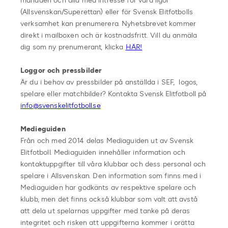
månaden och alla med intresse för våra ligor
(Allsvenskan/Superettan) eller för Svensk Elitfotbolls
verksamhet kan prenumerera. Nyhetsbrevet kommer
direkt i mailboxen och är kostnadsfritt. Vill du anmäla
dig som ny prenumerant, klicka
HÄR!
Loggor och pressbilder
Är du i behov av pressbilder på anställda i SEF, logos,
spelare eller matchbilder? Kontakta Svensk Elitfotboll på
info@svenskelitfotboll.se
Medieguiden
Från och med 2014 delas Mediaguiden ut av Svensk
Elitfotboll. Mediaguiden innehåller information och
kontaktuppgifter till våra klubbar och dess personal och
spelare i Allsvenskan. Den information som finns med i
Mediaguiden har godkänts av respektive spelare och
klubb, men det finns också klubbar som valt att avstå
att dela ut spelarnas uppgifter med tanke på deras
integritet och risken att uppgifterna kommer i orätta