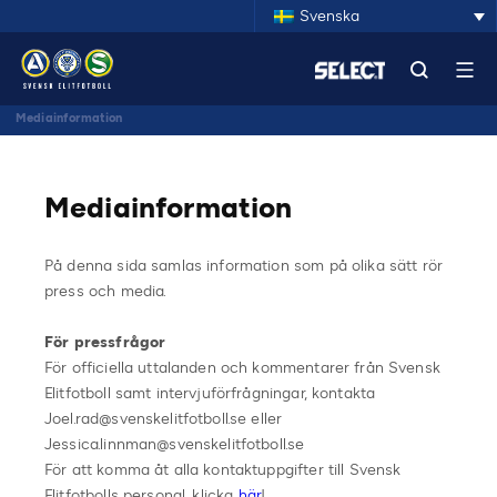
Svenska
Mediainformation
Mediainformation
På denna sida samlas information som på olika sätt rör
press och media.
För pressfrågor
För officiella uttalanden och kommentarer från Svensk
Elitfotboll samt intervjuförfrågningar, kontakta
Joel.rad@svenskelitfotboll.se eller
Jessica.linnman@svenskelitfotboll.se
För att komma åt alla kontaktuppgifter till Svensk
Elitfotbolls personal, klicka
här
!