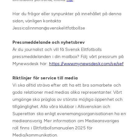
Har du frågor eller synpunkter på innehållet på denna
sidan, vänligen kontakta
Jessica.linnman@svenskelitfotboll.se
Pressmeddelande och nyhetsbrev
Är du journalist och vill få Svensk Elitfotbolls
pressmeddelanden i din mailbox? Följ vårt pressrum på
Mynewsdesk här:
https://www.mynewsdesk.com/se/sef
Riktlinjer för service till media
Vi ska alltid sträva efter att ha ett bra samarbete och
goda relationer med medias olika representanter. Vårt
umgänge ska präglas av största möjliga öppenhet och
tillgänglighet. Alla våra klubbar i Allsvenskan och
Superettan ska enligt evenemangsorganisationen ha en
medieansvarig. Mer information om Medieansvariges
roll finns i Elitfotbollsmanualen 2025 för
Media/kommunikation.