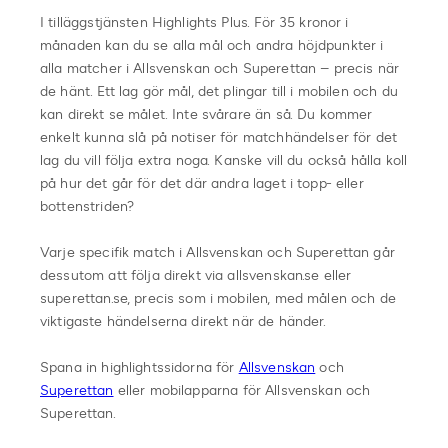
I tilläggstjänsten Highlights Plus. För 35 kronor i
månaden kan du se alla mål och andra höjdpunkter i
alla matcher i Allsvenskan och Superettan – precis när
de hänt. Ett lag gör mål, det plingar till i mobilen och du
kan direkt se målet. Inte svårare än så. Du kommer
enkelt kunna slå på notiser för matchhändelser för det
lag du vill följa extra noga. Kanske vill du också hålla koll
på hur det går för det där andra laget i topp- eller
bottenstriden?
Varje specifik match i Allsvenskan och Superettan går
dessutom att följa direkt via allsvenskan.se eller
superettan.se, precis som i mobilen, med målen och de
viktigaste händelserna direkt när de händer.
Spana in highlightssidorna för
Allsvenskan
och
Superettan
eller mobilapparna för Allsvenskan och
Superettan.