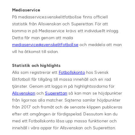
Mediaservice
På mediaservice.svenskelitfotboll.se finns officiell
statistik från Allsvenskan och Superettan. För att
komma in på Mediaservice krävs ett individuellt inlogg.
Detta får man genom att maila
mediaservice@svenskelitfotboll.se
och meddela att man
vill ha åtkomst till sidan.
Statistik och highlights
Alla som registrerar ett
Fotbollskonto
hos Svensk
Elitfotboll får tillgång till massa innehåll och en rad
tjänster. Genom att logga in på highlightssidorna för
Allsvenskan
och
Superettan
så kan man se höjdpunkter
från ligornas alla matcher. Sajterna samlar höjdpunkter
från 2017 och framåt och de senaste klippen publiceras
efter att omgången är färdigspelad. Dessutom kan du
med ett Fotbollskonto låsa upp massa funktioner och
innehåll i våra appar för Allsvenskan och Superettan.