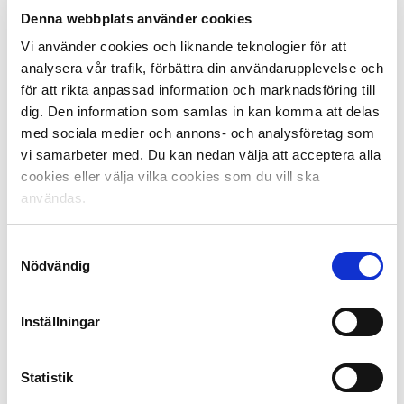
Superettan endast digitalt. Den senaste versionen blir
Denna webbplats använder cookies
alltid officiell på ligornas Upptaktsträffar men ligger
Vi använder cookies och liknande teknologier för att
också på mediaservice.svenskelitfotboll.se. För att få
analysera vår trafik, förbättra din användarupplevelse och
tillgång till mediaguiderna i efterhand, vänligen skicka
för att rikta anpassad information och marknadsföring till
en förfrågan om inlogg till Mediaservice
dig. Den information som samlas in kan komma att delas
till
mediaservice@svenskelitfotboll.se
med sociala medier och annons- och analysföretag som
Guiden kommer endast skickas till de journalister som:
vi samarbeter med. Du kan nedan välja att acceptera alla
cookies eller välja vilka cookies som du vill ska
– var anmälda till Allsvenskan eller Superettans
användas.
upptaktsträff
– tillhör de stora dagspressarna eller lokaltidningar
Samtyckesval
– tillhör AIPS, det internationella journalistförbundet
Nödvändig
Vi ber er att hantera dess fakta med största varsamhet
och INTE lämna vidare till obehöriga eller personer
Inställningar
utanför din organisation.
Statistik
SEF-guiden har utgått
Svensk Elitfotbolls guide (SEF-guiden) har från och med