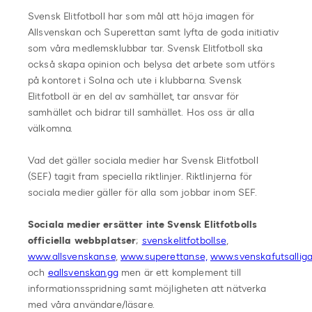
Svensk Elitfotboll har som mål att höja imagen för
Allsvenskan och Superettan samt lyfta de goda initiativ
som våra medlemsklubbar tar. Svensk Elitfotboll ska
också skapa opinion och belysa det arbete som utförs
på kontoret i Solna och ute i klubbarna. Svensk
Elitfotboll är en del av samhället, tar ansvar för
samhället och bidrar till samhället. Hos oss är alla
välkomna.
Vad det gäller sociala medier har Svensk Elitfotboll
(SEF) tagit fram speciella riktlinjer. Riktlinjerna för
sociala medier gäller för alla som jobbar inom SEF.
Sociala medier ersätter inte Svensk Elitfotbolls
officiella webbplatser
;
svenskelitfotboll.se
,
www.allsvenskan.se
,
www.superettan.se,
www.svenskafutsalliga
och
eallsvenskan.gg
men är ett komplement till
informationsspridning samt möjligheten att nätverka
med våra användare/läsare.