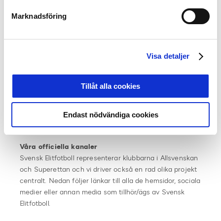
2015 utgått. Därmed var det sista numret som gavs ut,
Marknadsföring
det som kom 2014 i samband med Allsvenskans 90-års
jubileum. All information, spelarfakta statistik med mera
går istället att få tag på digitalt genom följande kanaler:
Visa detaljer
Allsvenskan.se
och
Superettan.se
eller ladda hem våra
officiella appar för Allsvenskan och Superettan på App
Tillåt alla cookies
Store och Google Play.
Är du intresserad av tidigare utgåvor, kontakta
Endast nödvändiga cookies
info@svenskelitfotboll.se
Våra officiella kanaler
Svensk Elitfotboll representerar klubbarna i Allsvenskan
och Superettan och vi driver också en rad olika projekt
centralt. Nedan följer länkar till alla de hemsidor, sociala
medier eller annan media som tillhör/ägs av Svensk
Elitfotboll.