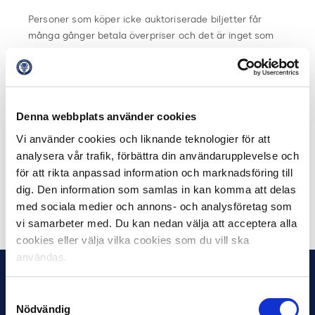
Personer som köper icke auktoriserade biljetter får
många gånger betala överpriser och det är inget som
vare sig ligan eller deltagande föreningar står bakom.
För att undvika att betala överpriser eller i värsta fall stå
utan biljett så rekommenderar vi att köpa biljetterna
endast via auktoriserade återförsäljare, helst via
klubbarna själva. Detta görs enklast via respektive
Denna webbplats använder cookies
klubbs hemsida.
Vi använder cookies och liknande teknologier för att
analysera vår trafik, förbättra din användarupplevelse och
Länk till varje klubbs hemsida finns här:
för att rikta anpassad information och marknadsföring till
Allsvenskan
dig. Den information som samlas in kan komma att delas
Superettan
med sociala medier och annons- och analysföretag som
vi samarbeter med. Du kan nedan välja att acceptera alla
cookies eller välja vilka cookies som du vill ska
användas.
Samtyckesval
Nödvändig