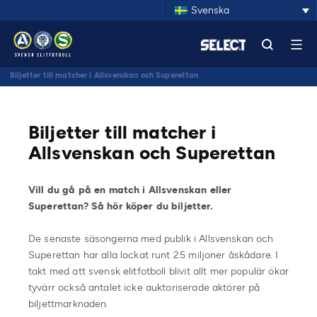
Svenska
Biljetter till matcher i Allsvenskan och Superettan
Biljetter till matcher i
Allsvenskan och Superettan
Vill du gå på en match i Allsvenskan eller
Superettan? Så hör köper du biljetter.
De senaste säsongerna med publik i Allsvenskan och
Superettan har alla lockat runt 2.5 miljoner åskådare. I
takt med att svensk elitfotboll blivit allt mer populär ökar
tyvärr också antalet icke auktoriserade aktörer på
biljettmarknaden.