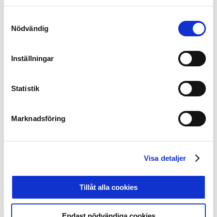
Distrikts- och föreningskommittén
Henrik Berggren, SEF
Samtyckesval
Elin Öst Sandström, BK Häcken
Nödvändig
Tävlingsnämnden
Inställningar
Jacob Lennartsson, Mjällby AIF
Lisa Lidén, IFK Värnamo
Statistik
Tävlingsutvecklingskommittén:
Svante Samuelsson, SEF
Marknadsföring
Samarbetsgrupp SvFF/SEF
Jens T Andersson, SEF
Henrik Berggren, SEF
Visa detaljer
Arbetsgrupp för domarefrågor
Alf Johansson, Djurgårdens IF
Tillåt alla cookies
Svante Samuelsson, SEF
Endast nödvändiga cookies