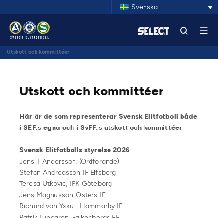
Svenska
Utskott och kommittéer
Utskott och kommittéer
Här är de som representerar Svensk Elitfotboll både
i SEF:s egna och i SvFF:s utskott och kommittéer.
Svensk Elitfotbolls styrelse 2026
Jens T Andersson, (Ordförande)
Stefan Andreasson IF Elfsborg
Teresa Utkovic, IFK Göteborg
Jens Magnusson, Östers IF
Richard von Yxkull, Hammarby IF
Patrik Lundgren, Falkenbergs FF