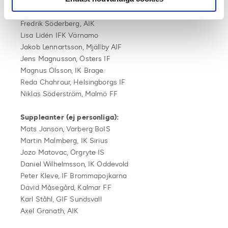
SvFF:s representantskap
Stefan Andreasson, IF Elfsborg
Fredrik Söderberg, AIK
Lisa Lidén IFK Värnamo
Jakob Lennartsson, Mjällby AIF
Jens Magnusson, Östers IF
Magnus Olsson, IK Brage
Reda Chahrour, Helsingborgs IF
Niklas Söderström, Malmö FF
Suppleanter (ej personliga):
Mats Janson, Varberg BoIS
Martin Malmberg, IK Sirius
Jozo Matovac, Örgryte IS
Daniel Wilhelmsson, IK Oddevold
Peter Kleve, IF Brommapojkarna
David Måsegård, Kalmar FF
Karl Ståhl, GIF Sundsvall
Axel Granath, AIK