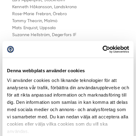
Kenneth Håkansson, Landskrona
Rose-Marie Frebran, Örebro
Tommy Theorin, Malmö
Mats Enquist, Uppsala
Suzanne Hellström, Degerfors IF
—
Ledamöter i SvFF
Styrelsen
Denna webbplats använder cookies
Jens T Andersson, SEF
Vi använder cookies och liknande teknologier för att
Anders Billström, BK Häcken (SEF/EFD)
analysera vår trafik, förbättra din användarupplevelse och
för att rikta anpassad information och marknadsföring till
SvFF:s valberedning
dig. Den information som samlas in kan komma att delas
Dennis Andersson, BK Häcken
med sociala medier och annons- och analysföretag som
vi samarbeter med. Du kan nedan välja att acceptera alla
Anläggningskommittén
cookies eller välja vilka cookies som du vill ska
Ola Rydén, SEF
användas.