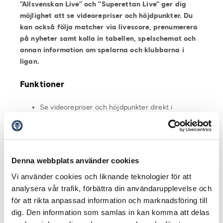
”Allsvenskan Live” och ”Superettan Live” ger dig
möjlighet att se videorepriser och höjdpunkter. Du
kan också följa matcher via livescore, prenumerera
på nyheter samt kolla in tabellen, spelschemat och
annan information om spelarna och klubbarna i
ligan.
Funktioner
Se videorepriser och höjdpunkter direkt i
telefonen
Sammandrag från samtliga matcher i Allsvenskan
eller Superettan
Livescore
Denna webbplats använder cookies
Push-notiser
Vi använder cookies och liknande teknologier för att
Möjlighet att köpa biljett till matcher
analysera vår trafik, förbättra din användarupplevelse och
Senaste nytt från ligan och klubbarna
för att rikta anpassad information och marknadsföring till
Spela Allsvenskan Fantasy
dig. Den information som samlas in kan komma att delas
Håll koll på tabellen och spelschemat