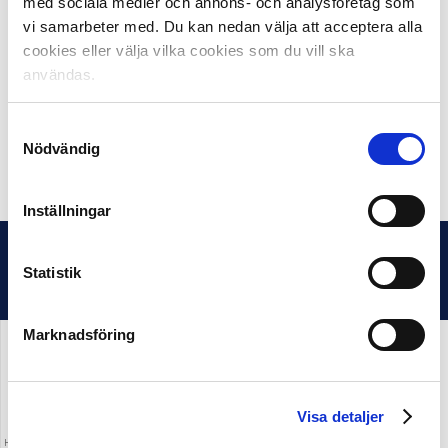
med sociala medier och annons- och analysföretag som
vi samarbeter med. Du kan nedan välja att acceptera alla
cookies eller välja vilka cookies som du vill ska
Ladda hem Allsvenskan Live och
användas.
Allsvenskan-klubbarnas appar här.
Ladda hem Superettan Live och Superettan-
Samtyckesval
klubbarnas appar här.
Nödvändig
Inställningar
Statistik
Marknadsföring
Visa detaljer
HUVUDPARTNER OCH PRESENTING PARTNER
MEDIAPARTNER