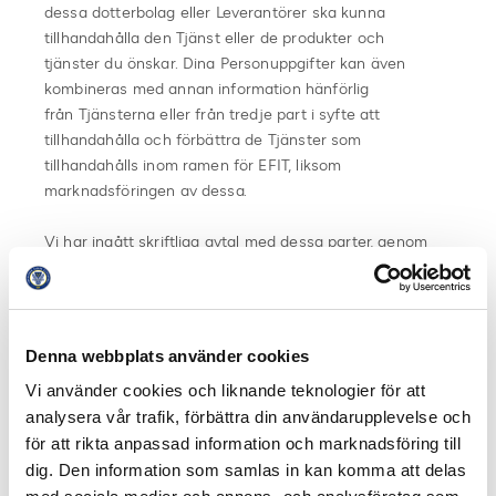
dessa dotterbolag eller Leverantörer ska kunna
tillhandahålla den Tjänst eller de produkter och
tjänster du önskar. Dina Personuppgifter kan även
kombineras med annan information hänförlig
från Tjänsterna eller från tredje part i syfte att
tillhandahålla och förbättra de Tjänster som
tillhandahålls inom ramen för EFIT, liksom
marknadsföringen av dessa.
Vi har ingått skriftliga avtal med dessa parter, genom
vilka de åtar sig att endast behandla dina
Personuppgifter i enlighet med våra instruktioner och
med Dataskyddslagstiftningen samt att
inte använda dina Personuppgifter för andra ändamål
Denna webbplats använder cookies
än vad som anges i denna
Vi använder cookies och liknande teknologier för att
Integritetspolicy.
analysera vår trafik, förbättra din användarupplevelse och
för att rikta anpassad information och marknadsföring till
Dina Personuppgifter behandlas alltid konfidentiellt och
dig. Den information som samlas in kan komma att delas
skyddas med lämpliga