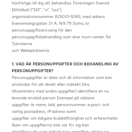
hänförliga till dig att behandlas. Föreningen Svensk
Elitfotboll (”SEF”, ”vi”, ”oss”),
organisationsnummer 825001-5065, med adress
Evenemangsgatan 31 A, 169 79 Solna, är
personuppgiftsansvarig för den
personuppgiftsbehandling som sker inom ramen för
Tjänsterna
och Webbplatserna.
1. VAD ÄR PERSONUPPGIFTER OCH BEHANDLING AV
PERSONUPPGIFTER?
Personuppgifter är data och all information som kan
användas för att direkt eller indirekt (dvs.
tillsammans med andra uppgifter) identifiera en nu
levande enskild person Exempel på sådana
uppgifter är namn, bild, personnummer, e-post- och
vanlig postadress, IP-adress samt
uppgifter om tidigare klubbtillhörighet och erfarenheter.
Även om uppgifterna inte var för sig kan
identifiera dig som individ, kan uppgiften utgöra en