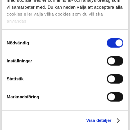
säkerhetsåtgärder. När vi anlitar leverantörer av IT-
med sociala medier och annons- och analysföretag som
tjänster som finns utanför EU/EES säkrar vi
vi samarbeter med. Du kan nedan välja att acceptera alla
att dina uppgifter skyddas på ett adekvat sätt, t.ex.
cookies eller välja vilka cookies som du vill ska
genom att ett dataöverföringsavtal (som
användas.
inkluderar EU-kommissionens modellklausuler för skydd
av Personuppgifter) tecknas med den
Samtyckesval
leverantör utanför EU/EES som får åtkomst till våra IT-
Nödvändig
system.
Vi kan också dela med oss av Personuppgifter till andra
Inställningar
om det krävs enligt lag eller om det är
nödvändigt för att förebygga, upptäcka och åtala illegal
Statistik
eller misstänkt olaglig verksamhet eller
för att förhindra andra skador eller som svar på en
rättslig åtgärd eller för att genomdriva våra
Marknadsföring
rättigheter och krav.
7. TREDJEPARTSTJÄNSTER
Tjänsterna och Webbplatserna kan komma att inkludera
Visa detaljer
länkar till tredjepartswebbsidor som du