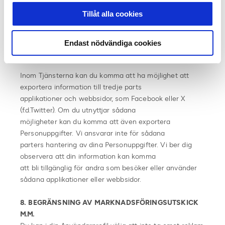
kan omdirigeras till. Vi ansvarar inte för sådana parters
Tillåt alla cookies
hantering av dina Personuppgifter. Vi
rekommenderar att du noga studerar dessa parters
villkor för hantering av dina
Endast nödvändiga cookies
Personuppgifter.
Inom Tjänsterna kan du komma att ha möjlighet att
exportera information till tredje parts
applikationer och webbsidor, som Facebook eller X
(f.d.Twitter). Om du utnyttjar sådana
möjligheter kan du komma att även exportera
Personuppgifter. Vi ansvarar inte för sådana
parters hantering av dina Personuppgifter. Vi ber dig
observera att din information kan komma
att bli tillgänglig för andra som besöker eller använder
sådana applikationer eller webbsidor.
8. BEGRÄNSNING AV MARKNADSFÖRINGSUTSKICK
M.M.