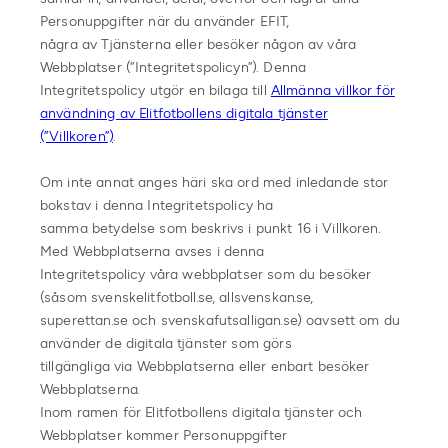
Personuppgifter när du använder EFIT,
några av Tjänsterna eller besöker någon av våra
Webbplatser (”Integritetspolicyn”). Denna
Integritetspolicy utgör en bilaga till
Allmänna villkor för
användning av Elitfotbollens digitala tjänster
(”Villkoren”)
.
Om inte annat anges häri ska ord med inledande stor
bokstav i denna Integritetspolicy ha
samma betydelse som beskrivs i punkt 16 i Villkoren.
Med Webbplatserna avses i denna
Integritetspolicy våra webbplatser som du besöker
(såsom svenskelitfotboll.se, allsvenskan.se,
superettan.se och svenskafutsalligan.se) oavsett om du
använder de digitala tjänster som görs
tillgängliga via Webbplatserna eller enbart besöker
Webbplatserna.
Inom ramen för Elitfotbollens digitala tjänster och
Webbplatser kommer Personuppgifter