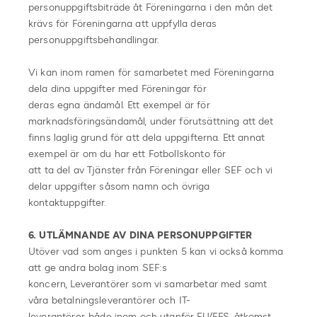
personuppgiftsbiträde åt Föreningarna i den mån det
krävs för Föreningarna att uppfylla deras
personuppgiftsbehandlingar.
Vi kan inom ramen för samarbetet med Föreningarna
dela dina uppgifter med Föreningar för
deras egna ändamål. Ett exempel är för
marknadsföringsändamål, under förutsättning att det
finns laglig grund för att dela uppgifterna. Ett annat
exempel är om du har ett Fotbollskonto för
att ta del av Tjänster från Föreningar eller SEF och vi
delar uppgifter såsom namn och övriga
kontaktuppgifter.
6. UTLÄMNANDE AV DINA PERSONUPPGIFTER
Utöver vad som anges i punkten 5 kan vi också komma
att ge andra bolag inom SEF:s
koncern, Leverantörer som vi samarbetar med samt
våra betalningsleverantörer och IT-
leverantörer, både inom och utanför EU/EES, åtkomst