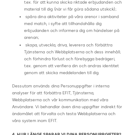
t.ex. för att kunna skicka riktade erbjudanden och
material till dig (när vi får göra
sådana utskick);
spåra dina aktiviteter på våra arenor i samband
med match, i syfte att tillhandahålla dig
erbjudanden och informera dig om händelser på
arenan;
skapa, utveckla, driva, leverera och förbättra
Tjänsterna och Webbplatserna och dess
innehåll;
och
förhindra förlust och förebygga bedrägeri,
t.ex. genom att verifiera din och andras
identitet
genom att skicka meddelanden till dig.
Dessutom används dina Personuppgifter i interna
analyser för att förbättra EFIT, Tjänsterna,
Webbplatserna och vår kommunikation med våra
Användare. Vi behandlar även dina uppgifter indirekt för
ändamålet att förvalta och testa Webbplatserna och
våra system inom EFIT.
4. HUR LÄNGE SPARAR VI DINA PERSONUPPGIFTER?