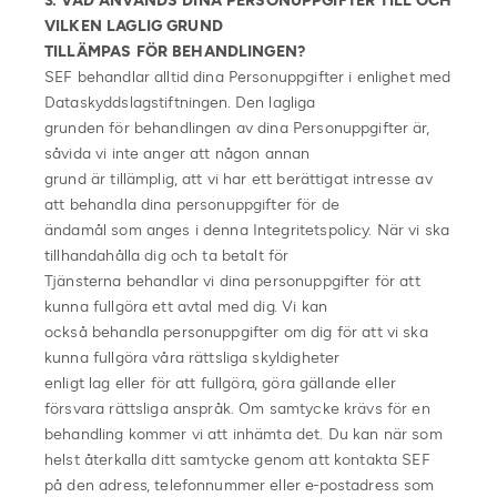
3. VAD ANVÄNDS DINA PERSONUPPGIFTER TILL OCH
VILKEN LAGLIG GRUND
TILLÄMPAS FÖR BEHANDLINGEN?
SEF behandlar alltid dina Personuppgifter i enlighet med
Dataskyddslagstiftningen. Den lagliga
grunden för behandlingen av dina Personuppgifter är,
såvida vi inte anger att någon annan
grund är tillämplig, att vi har ett berättigat intresse av
att behandla dina personuppgifter för de
ändamål som anges i denna Integritetspolicy. När vi ska
tillhandahålla dig och ta betalt för
Tjänsterna behandlar vi dina personuppgifter för att
kunna fullgöra ett avtal med dig. Vi kan
också behandla personuppgifter om dig för att vi ska
kunna fullgöra våra rättsliga skyldigheter
enligt lag eller för att fullgöra, göra gällande eller
försvara rättsliga anspråk. Om samtycke krävs för en
behandling kommer vi att inhämta det. Du kan när som
helst återkalla ditt samtycke genom att kontakta SEF
på den adress, telefonnummer eller e-postadress som