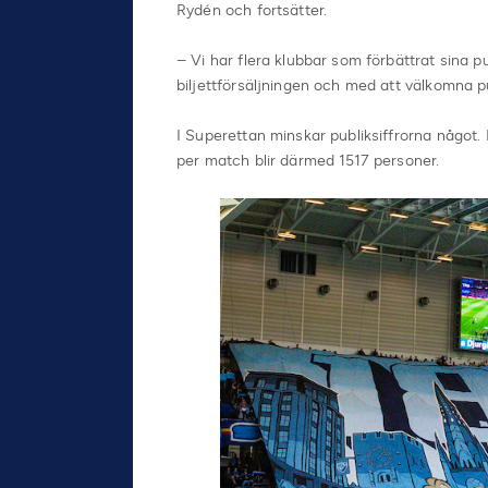
Rydén och fortsätter.
– Vi har flera klubbar som förbättrat sina pu
biljettförsäljningen och med att välkomna pub
I Superettan minskar publiksiffrorna något. 
per match blir därmed 1517 personer.