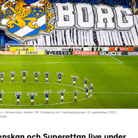
en i Allsvenskan mellan IFK Göteborg och Helsingborg den 12 september 2022 i
I0340
venskan och Superettan live under