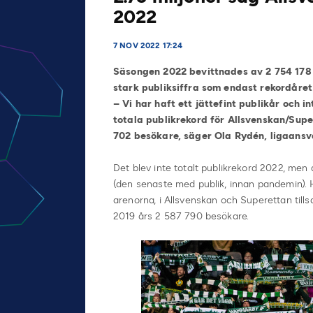
2022
7 NOV 2022 17:24
Säsongen 2022 bevittnades av 2 754 178 
stark publiksiffra som endast rekordåre
– Vi har haft ett jättefint publikår och i
totala publikrekord för Allsvenskan/Sup
702 besökare, säger Ola Rydén, ligaansva
Det blev inte totalt publikrekord 2022, men 
(den senaste med publik, innan pandemin).
arenorna, i Allsvenskan och Superettan ti
2019 års 2 587 790 besökare.