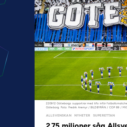
220912 Göteborgs supportrar med tifo inför fotbollsmatch
Göteborg. Foto: Fredrik Aremyr / BILDBYRÅN / COP 89 / M
ALLSVENSKAN
NYHETER
SUPERETTAN
2.75 miljoner såg Alls