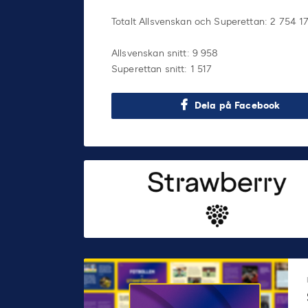
Totalt Allsvenskan och Superettan: 2 754 1
Allsvenskan snitt: 9 958
Superettan snitt: 1 517
Dela på Facebook