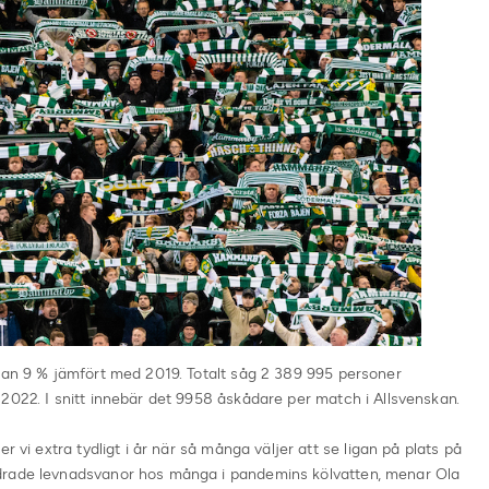
stan 9 % jämfört med 2019. Totalt såg 2 389 995 personer
2022. I snitt innebär det 9958 åskådare per match i Allsvenskan.
r vi extra tydligt i år när så många väljer att se ligan på plats på
drade levnadsvanor hos många i pandemins kölvatten, menar Ola