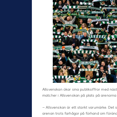
Allsvenskan ökar sina publiksiffror med nä
matcher i Allsvenskan på plats på arenorna 
– Allsvenskan är ett starkt varumärke. Det se
arenan trots farhågor på förhand om förän