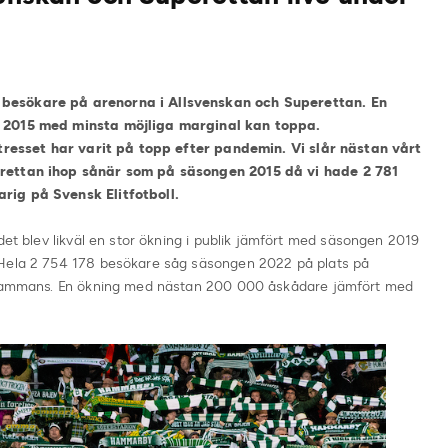
besökare på arenorna i Allsvenskan och Superettan.
En
t 2015 med minsta möjliga marginal kan toppa.
ntresset har varit på topp efter pandemin. Vi slår nästan vårt
erettan ihop sånär som på säsongen 2015 då vi hade 2 781
rig på Svensk Elitfotboll.
det blev likväl en stor ökning i publik jämfört med säsongen 2019
 Hela 2 754 178 besökare såg säsongen 2022 på plats på
llsammans. En ökning med nästan 200 000 åskådare jämfört med