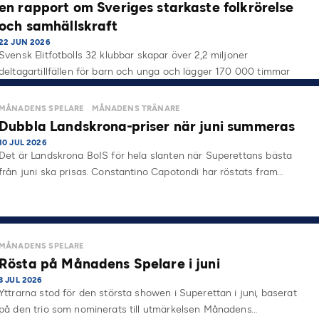
en rapport om Sveriges starkaste folkrörelse
och samhällskraft
22 JUN 2026
Svensk Elitfotbolls 32 klubbar skapar över 2,2 miljoner
deltagartillfällen för barn och unga och lägger 170 000 timmar
på…
MÅNADENS SPELARE
MÅNADENS TRÄNARE
Dubbla Landskrona-priser när juni summeras
10 JUL 2026
Det är Landskrona BoIS för hela slanten när Superettans bästa
från juni ska prisas. Constantino Capotondi har röstats fram…
MÅNADENS SPELARE
Rösta på Månadens Spelare i juni
3 JUL 2026
Yttrarna stod för den största showen i Superettan i juni, baserat
på den trio som nominerats till utmärkelsen Månadens…