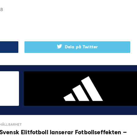
78
Dela på Twitter
HÅLLBARHET
Svensk Elitfotboll lanserar Fotbollseffekten –