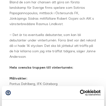
Bland de som har chansen att göra sin första
landskamp för Sverige finns spelare som Sotirios
Papagiannopoulos, mittback i Östersunds FK,
Jönköpings Södras mittfältare Robert Gojani och AIK:s
vänsterbreddare Rasmus Lindkvist.
– Det är tio eventuella debutanter, som kan bli
debutanter under vinterturnén. Förra året var det rekord
då vi hade 14 stycken. Det ska bli jättekul att träffa på
de här killarna som jag inte träffat tidigare, säger Janne
Andersson.
Hela svenska truppen till vinterturnén:
Målvakter:
Pontus Dahlberg, IFK Göteborg
Andreas Linde, Molde FK
Jacob Rinne, Ålborg
Backar: