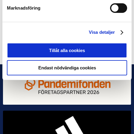
Kristoffer Olsson, AIK
Marknadsföring
Erdal Rakip, Malmö FF
Ken Sema, Östersunds FK
Carlos Strandberg, Malmö FF
Simon Tibbling, Bröndby IF
Visa detaljer
Dela på Facebook
Dela på Twitter
Tillåt alla cookies
Endast nödvändiga cookies