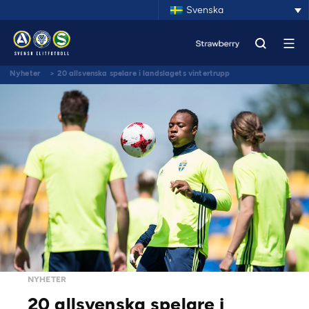
Svenska
Nyheter
>
20 allsvenska spelare i landslagets vintertrupp
NYHETER
20 allsvenska spelare i