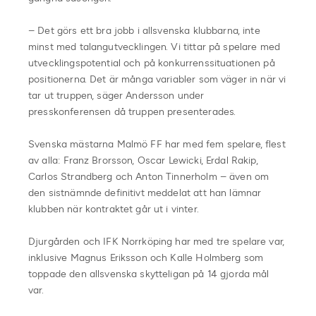
– Det görs ett bra jobb i allsvenska klubbarna, inte
minst med talangutvecklingen. Vi tittar på spelare med
utvecklingspotential och på konkurrenssituationen på
positionerna. Det är många variabler som väger in när vi
tar ut truppen, säger Andersson under
presskonferensen då truppen presenterades.
Svenska mästarna Malmö FF har med fem spelare, flest
av alla: Franz Brorsson, Oscar Lewicki, Erdal Rakip,
Carlos Strandberg och Anton Tinnerholm – även om
den sistnämnde definitivt meddelat att han lämnar
klubben när kontraktet går ut i vinter.
Djurgården och IFK Norrköping har med tre spelare var,
inklusive Magnus Eriksson och Kalle Holmberg som
toppade den allsvenska skytteligan på 14 gjorda mål
var.