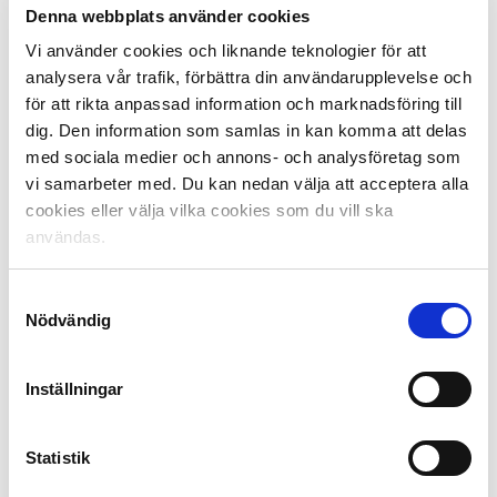
Denna webbplats använder cookies
Joel Andersson, BK Häcken
Franz Brorsson, Malmö FF
Vi använder cookies och liknande teknologier för att
Johan Larsson, Bröndby IF
analysera vår trafik, förbättra din användarupplevelse och
Rasmus Lindkvist, AIK
för att rikta anpassad information och marknadsföring till
Joakim Nilsson, IF Elfsborg
dig. Den information som samlas in kan komma att delas
Sotirios Papagiannopoulos, Östersunds FK
med sociala medier och annons- och analysföretag som
Anton Tinnerholm, Malmö FF
vi samarbeter med. Du kan nedan välja att acceptera alla
Jacob Une Larsson, Djurgården
cookies eller välja vilka cookies som du vill ska
Linus Wahlqvist, IFK Norrköping
användas.
Mittfältare/forwards:
Samtyckesval
Magnus Eriksson, Djurgården
Nödvändig
Robert Gojani, Jönköpings Södra
Jiloan Hamad, Hammarby
Kalle Holmberg, IFK Norrköping
Inställningar
Oscar Lewicki, Malmö FF
David Moberg Karlsson, IFK Norrköping
Statistik
Kerim Mrabti, Djurgården
Gustaf Nilsson, Silkeborg IF