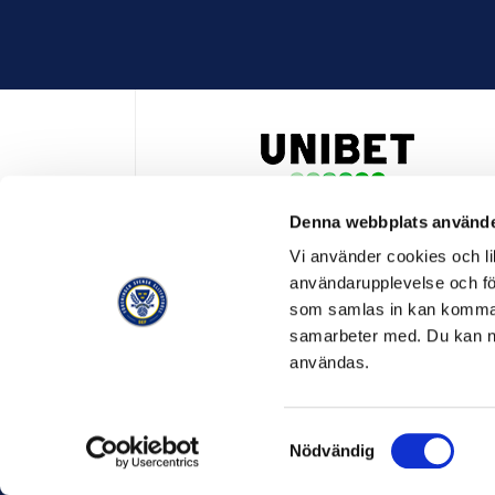
Denna webbplats använde
HUVUDPARTNER OCH PRESENTING PARTNER ALLSVENSKA
Vi använder cookies och lik
användarupplevelse och för
som samlas in kan komma 
samarbeter med. Du kan ned
användas.
OFFICIELL LEVERANTÖR
OFFICIE
Samtyckesval
Nödvändig
© SVENSK ELITFOTBOLL 2026
OM SVENSK ELITFOTBO