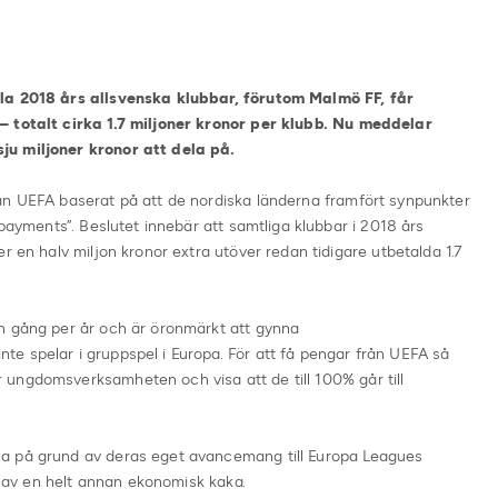
lla 2018 års allsvenska klubbar, förutom Malmö FF, får
– totalt cirka 1.7 miljoner kronor per klubb. Nu meddelar
ju miljoner kronor att dela på.
ån UEFA baserat på att de nordiska länderna framfört synpunkter
 payments”. Beslutet innebär att samtliga klubbar i 2018 års
r en halv miljon kronor extra utöver redan tidigare utbetalda 1.7
n gång per år och är öronmärkt att gynna
e spelar i gruppspel i Europa. För att få pengar från UEFA så
ungdomsverksamheten och visa att de till 100% går till
a på grund av deras eget avancemang till Europa Leagues
el av en helt annan ekonomisk kaka.