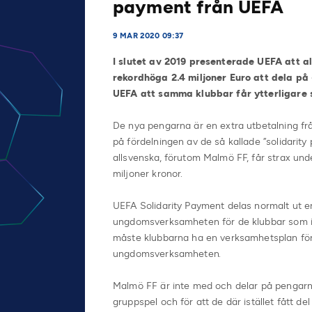
payment från UEFA
9 MAR 2020 09:37
I slutet av 2019 presenterade UEFA att a
rekordhöga 2.4 miljoner Euro att dela på 
UEFA att samma klubbar får ytterligare s
De nya pengarna är en extra utbetalning fr
på fördelningen av de så kallade ”solidarity
allsvenska, förutom Malmö FF, får strax unde
miljoner kronor.
UEFA Solidarity Payment delas normalt ut e
ungdomsverksamheten för de klubbar som int
måste klubbarna ha en verksamhetsplan för 
ungdomsverksamheten.
Malmö FF är inte med och delar på pengarn
gruppspel och för att de där istället fått d