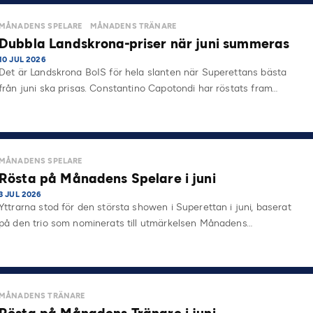
på…
MÅNADENS SPELARE
MÅNADENS TRÄNARE
Dubbla Landskrona-priser när juni summeras
10 JUL 2026
Det är Landskrona BoIS för hela slanten när Superettans bästa
från juni ska prisas. Constantino Capotondi har röstats fram…
MÅNADENS SPELARE
Rösta på Månadens Spelare i juni
3 JUL 2026
Yttrarna stod för den största showen i Superettan i juni, baserat
på den trio som nominerats till utmärkelsen Månadens…
MÅNADENS TRÄNARE