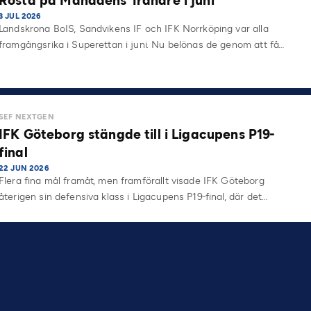
Rösta på Månadens Tränare i juni
3 JUL 2026
Landskrona BoIS, Sandvikens IF och IFK Norrköping var alla
framgångsrika i Superettan i juni. Nu belönas de genom att få…
SEF NEXTGEN
IFK Göteborg stängde till i Ligacupens P19-
final
22 JUN 2026
Flera fina mål framåt, men framförallt visade IFK Göteborg
återigen sin defensiva klass i Ligacupens P19-final, där det…