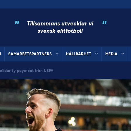
"
"
Tillsammans utvecklar vi
svensk elitfotboll
N
SAMARBETSPARTNERS
HÅLLBARHET
MEDIA
 solidarity payment från UEFA