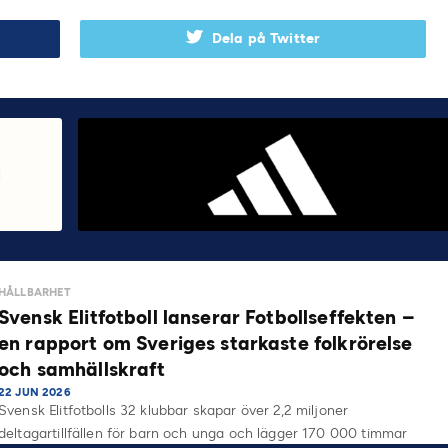
Dela på Twitter
HÅLLBARHET
Svensk Elitfotboll lanserar Fotbollseffekten –
en rapport om Sveriges starkaste folkrörelse
och samhällskraft
22 JUN 2026
Svensk Elitfotbolls 32 klubbar skapar över 2,2 miljoner
deltagartillfällen för barn och unga och lägger 170 000 timmar