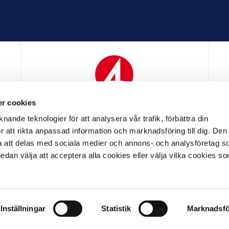
r cookies
N
MEDIAPARTNER
nande teknologier för att analysera vår trafik, förbättra din
 att rikta anpassad information och marknadsföring till dig. Den
att delas med sociala medier och annons- och analysföretag s
an välja att acceptera alla cookies eller välja vilka cookies so
LL PARTNER
OFFICIELL LEVERANTÖR
OFFICIELL 
Inställningar
Statistik
Marknadsfö
LL
ALLMÄNNA VILLKOR
INTEGRITETSPOLICY