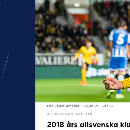
Foto: Jörgen Jarnberger / BILDBYRÅN / Cop 112
ALLSVENSKAN
NYHETER
2018 års allsvenska klu