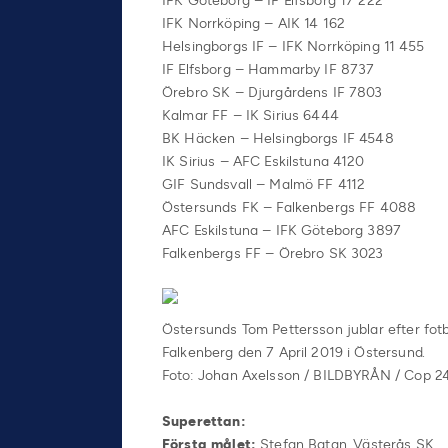
IFK Göteborg – IF Elfsborg 17 222
IFK Norrköping – AIK 14 162
Helsingborgs IF – IFK Norrköping 11 455
IF Elfsborg – Hammarby IF 8737
Örebro SK – Djurgårdens IF 7803
Kalmar FF – IK Sirius 6444
BK Häcken – Helsingborgs IF 4548
IK Sirius – AFC Eskilstuna 4120
GIF Sundsvall – Malmö FF 4112
Östersunds FK – Falkenbergs FF 4088
AFC Eskilstuna – IFK Göteborg 3897
Falkenbergs FF – Örebro SK 3023
Östersunds Tom Pettersson jublar efter fot
Falkenberg den 7 April 2019 i Östersund.
Foto: Johan Axelsson / BILDBYRÅN / Cop 2
Superettan:
Första målet:
Stefan Batan, Västerås SK