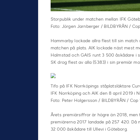
Storpublik under matchen mellan IFK Götebo
Foto: Jörgen Jarnberger / BILDBYRÅN / Cop
Hammarby lockade allra flest till sin matc
matchen på plats. AIK lockade näst mest 
Halmstad och GAIS runt 3 500 åskådare i 
SK drog flest av alla (5383) i sin premiär mo
Tifo på IFK Norrköpings ståplatsläktare Cu
IFK Norrköping och AIK den 8 april 2019 i N
Foto: Peter Holgersson / BILDBYRÅN / Cop
Årets premiärsiffror är högre än 2018, men 
premiärerna 2017 landade på 257 420. Då
32 000 åskådare till Ullevi i Göteborg.