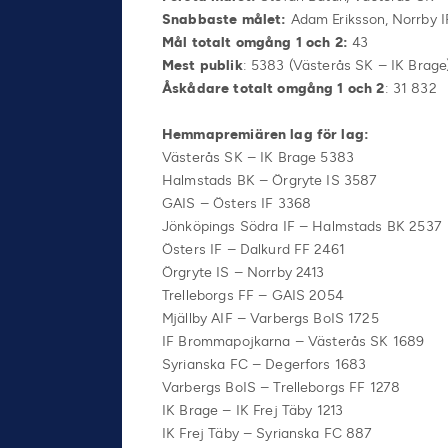
Snabbaste målet
:
Adam Eriksson, Norrby IF
Mål totalt omgång 1 och 2:
43
Mest publik
: 5383 (Västerås SK – IK Brage
Åskådare totalt omgång 1 och 2
: 31 832
Hemmapremiären lag för lag:
Västerås SK – IK Brage 5383
Halmstads BK – Örgryte IS 3587
GAIS – Östers IF 3368
Jönköpings Södra IF – Halmstads BK 2537
Östers IF – Dalkurd FF 2461
Örgryte IS – Norrby 2413
Trelleborgs FF – GAIS 2054
Mjällby AIF – Varbergs BoIS 1725
IF Brommapojkarna – Västerås SK 1689
Syrianska FC – Degerfors 1683
Varbergs BoIS – Trelleborgs FF 1278
IK Brage – IK Frej Täby 1213
IK Frej Täby – Syrianska FC 887