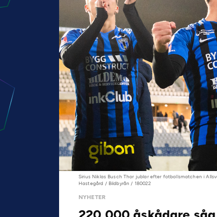
Sirius Niklas Busch Thor jublar efter fotbollsmatchen i All
Hastegård / Bildbyrån / 180022
NYHETER
220 000 åskådare såg