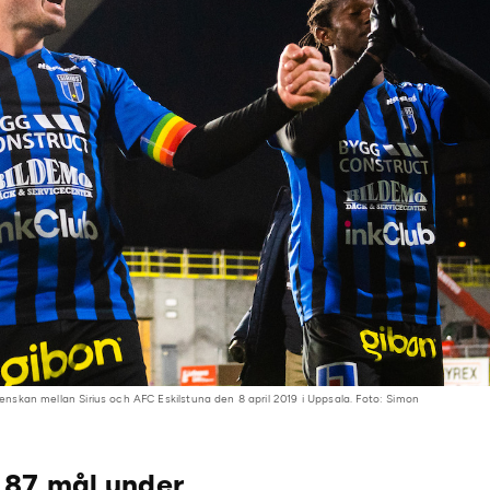
svenskan mellan Sirius och AFC Eskilstuna den 8 april 2019 i Uppsala. Foto: Simon
 87 mål under