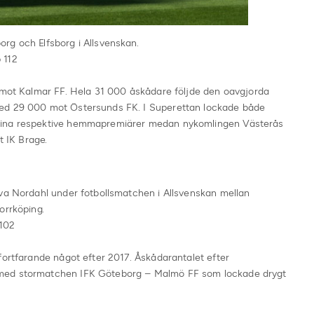
rg och Elfsborg i Allsvenskan.
 112
h mot Kalmar FF. Hela 31 000 åskådare följde den oavgjorda
med 29 000 mot Östersunds FK. I Superettan lockade både
sina respektive hemmapremiärer medan nykomlingen Västerås
t IK Brage.
rva Nordahl under fotbollsmatchen i Allsvenskan mellan
orrköping.
 102
fortfarande något efter 2017. Åskådarantalet efter
 med stormatchen IFK Göteborg – Malmö FF som lockade drygt