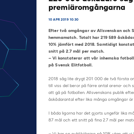
premiäromgångarna
10 APR 2019 10:30
Efter två omgångar av Allsvenskan och S
hemmamatch. Totalt har 219 589 åskådare 
10% jämfört med 2018. Samtidigt konstate
snitt på 2.7 mål per match.
– Vi konstaterar att vår inhemska fotbol
på Svensk Elitfotboll.
2018 såg lite drygt 201 000 de två första 
till viss del beror på färre antal arena- och
att gå på fotbollen. Allsvenskans publik e
åskådarantal efter lika många omgångar är 
I båda ligorna har det gjorts ungefär lika m
87 mål och ett snitt på fina 2.7 mål per mat
– Vi har en publikökning på 10% utan att vi