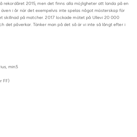
å rekordåret 2015, men det finns alla möjligheter att landa på en
kan även i år när det exempelvis inte spelas något mästerskap för
 det skillnad på matcher. 2017 lockade mötet på Ullevi 20 000
h det påverkar. Tänker man på det så är vi inte så långt efter i
us, min.5
r FF)