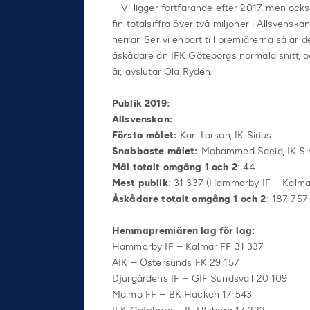
– Vi ligger fortfarande efter 2017, men ocks
fin totalsiffra över två miljoner i Allsvens
herrar. Ser vi enbart till premiärerna så är
åskådare än IFK Göteborgs normala snitt, oc
år, avslutar Ola Rydén.
Publik 2019:
Allsvenskan:
Första målet:
Karl Larson, IK Sirius
Snabbaste målet
:
Mohammed Saeid, IK Siri
Mål totalt omgång 1 och 2
: 44
Mest publik
: 31 337 (Hammarby IF – Kalma
Åskådare totalt omgång 1 och 2
: 187 757
Hemmapremiären lag för lag:
Hammarby IF – Kalmar FF 31 337
AIK – Östersunds FK 29 157
Djurgårdens IF – GIF Sundsvall 20 109
Malmö FF – BK Häcken 17 543