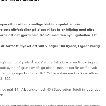
uperettan så har samtliga klubbar spelat varsin
sett elitfotbollen på plats vilket är en höjning med nära
ras att det gjorts hela 87 mål med den nya ligabollen. Ett
l är fortsatt mycket attraktiv, säger Ola Rydén, Ligaansvarig
omgångarna på plats. Årets 219 589
åskådare är en fin ökning som
 stadsbyten på grund av dåliga planer, men också för att fler valt
fter två omgångar landar på 187 757 åskådare medan Superettans
31 832.
ånga mål. 44 i Allsvenskan och 43 i Superettan. Totalt innebär det
ch.
 har en extremsiffra på någon enskild match som drar upp snittet.