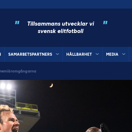
"
"
Tillsammans utvecklar vi
svensk elitfotboll
N
SAMARBETSPARTNERS
HÅLLBARHET
MEDIA
premiäromgångarna