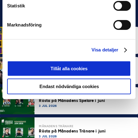
Statistik
Marknadsföring
HÅLLBARHET
Svensk Elitfotboll lanserar Fotbollseffekten – en
rapport om Sveriges starkaste folkrörelse och
samhällskraft
22 JUN 2026
Visa detaljer
MÅNADENS SPELARE
MÅNADENS TRÄNARE
Tillåt alla cookies
Dubbla Landskrona-priser när juni summeras
10 JUL 2026
Endast nödvändiga cookies
MÅNADENS SPELARE
Rösta på Månadens Spelare i juni
3 JUL 2026
MÅNADENS TRÄNARE
Rösta på Månadens Tränare i juni
3 JUL 2026