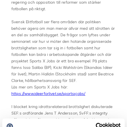
regering och opposition till reformer som stärker
fotbollen på riktigt.
Svensk Elitfotboll ser flera områden där politiken
behöver agera om man menar allvar med att idrotten är
en del av samhällsbygget. De frågor som lyftes under
seminariet var hur vi möter den hotande organiserade
brottsligheten som tar sig in i fotbollen samt hur
fotbollen kan bidra i arbetsskapande åtgärder och där
projektet Sports X Jobs är ett bra exempel. På plats
fanns Issa Saliba (BP), Kicki Wahlström (Skandias Idéer
för livet), Martin Halldin (Stockholm stad) samt Beatrice
Clarke, hållbarhetsansvarig för SEF.
Läs mer om Sports X Jobs här:
https://www.ideerforlivet.se/sportsxjobs/
I blocket kring idrottsrelaterad brottslighet diskuterade
SEF:s ordförande Jens T Andersson, SvFF:s integrity
officer Johan Claesson, Vanja Grkovic från Hammarbys
Samhällsmatchen och Josefine Ristmägi från polisen