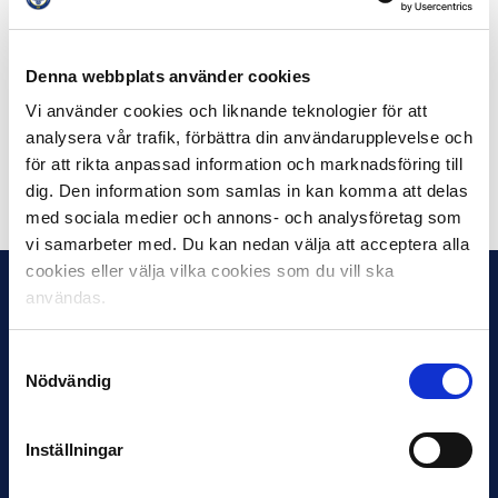
Globen, problemet. Grkovic och Ristmägi pratade även
om satsningen Håll kollen och Ungdomstrygghet i
Söderort som man startat tillsammans.
Denna webbplats använder cookies
Läs mer om projektet här:
Vi använder cookies och liknande teknologier för att
https://samhallsmatchen.se/projekt/utbildning/
analysera vår trafik, förbättra din användarupplevelse och
för att rikta anpassad information och marknadsföring till
Dela på Facebook
Dela på Twitter
dig. Den information som samlas in kan komma att delas
med sociala medier och annons- och analysföretag som
vi samarbeter med. Du kan nedan välja att acceptera alla
cookies eller välja vilka cookies som du vill ska
användas.
Samtyckesval
Nödvändig
Inställningar