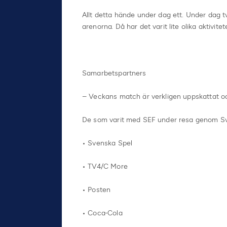
Allt detta hände under dag ett. Under dag 
arenorna. Då har det varit lite olika aktivi
Samarbetspartners
– Veckans match är verkligen uppskattat oc
De som varit med SEF under resa genom Sve
• Svenska Spel
• TV4/C More
• Posten
• Coca-Cola