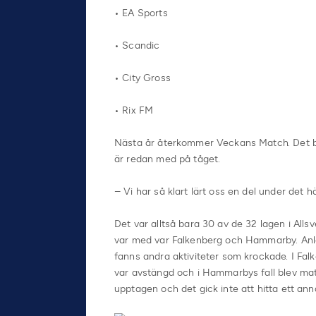
• EA Sports
• Scandic
• City Gross
• Rix FM
Nästa år återkommer Veckans Match. Det b
är redan med på tåget.
– Vi har så klart lärt oss en del under det h
Det var alltså bara 30 av de 32 lagen i All
var med var Falkenberg och Hammarby. Anle
fanns andra aktiviteter som krockade. I Fal
var avstängd och i Hammarbys fall blev mat
upptagen och det gick inte att hitta ett an