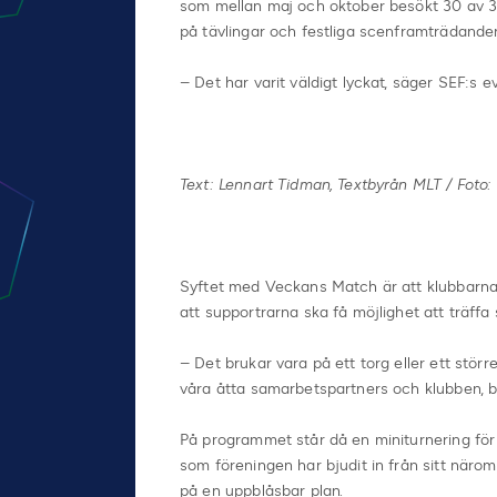
som mellan maj och oktober besökt 30 av 32
på tävlingar och festliga scenframträdande
– Det har varit väldigt lyckat, säger SEF:s 
Text: Lennart Tidman, Textbyrån MLT / Foto:
Syftet med Veckans Match är att klubbarn
att supportrarna ska få möjlighet att träffa s
– Det brukar vara på ett torg eller ett stö
våra åtta samarbetspartners och klubben, b
På programmet står då en miniturnering för
som föreningen har bjudit in från sitt närom
på en uppblåsbar plan.