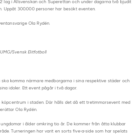
 lag i Allsvenskan och Superettan och under dagarna två bjudit
n. Uppåt 300.000 personer har besökt eventen.
eventansvarige Ola Rydén.
 UMG/Svensk Elitfotboll
a ska komma närmare medborgarna i sina respektive städer och
ina idoler. Ett event pågår i två dagar.
rre köpcentrum i staden. Där hålls det då ett tretimmarsevent med
erättar Ola Rydén.
 ungdomar i ålder omkring tio år. De kommer från åtta klubbar
råde. Turneringen har varit en sorts five-a-side som har spelats