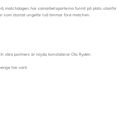
två, matchdagen, har samarbetsparterna funnit på plats utanför
teter som startat ungefär två timmar före matchen.
h våra partners är nöjda, konstaterar Ola Rydén.
rige har varit: