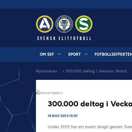
OM SEF
SPORT
FOTBOLLSEFFEKTE
Nyhetsbrev
>
300.000 deltog i Veckans Match
NYHETSBREV
300.000 deltog i Veck
15 NOV 2013 13:07
Under 2013 har ett event dragit genom Sveri