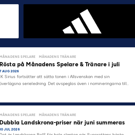
MÅNADENS SPELARE
MÅNADENS TRÄNARE
Rösta på Månadens Spelare & Tränare i juli
7 AUG 2026
IK Sirius fortsätter att sätta tonen i Allsvenskan med sin
överlägsna serieledning. Det avspeglas även i nomineringarna till…
MÅNADENS SPELARE
MÅNADENS TRÄNARE
Dubbla Landskrona-priser när juni summeras
10 JUL 2026
Det är Landskrona BoIS för hela slanten när Superettans bästa