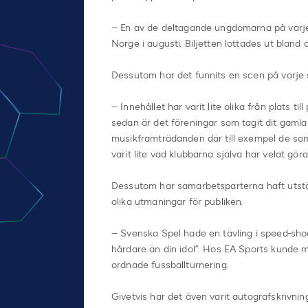
– En av de deltagande ungdomarna på varj
Norge i augusti. Biljetten lottades ut bland 
Dessutom har det funnits en scen på varje stä
– Innehållet har varit lite olika från plats til
sedan är det föreningar som tagit dit gamla p
musikframträdanden där till exempel de som
varit lite vad klubbarna själva har velat göra 
Dessutom har samarbetsparterna haft utstäl
olika utmaningar för publiken.
– Svenska Spel hade en tävling i speed-sho
hårdare än din idol”. Hos EA Sports kunde m
ordnade fussballturnering.
Givetvis har det även varit autografskrivnin