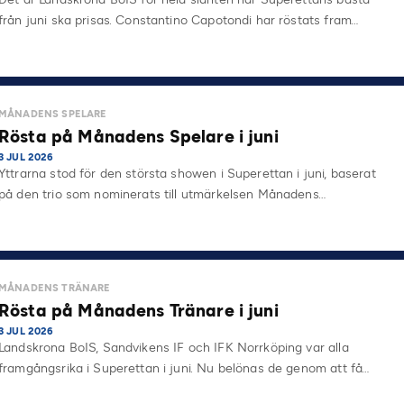
från juni ska prisas. Constantino Capotondi har röstats fram…
MÅNADENS SPELARE
Rösta på Månadens Spelare i juni
3 JUL 2026
Yttrarna stod för den största showen i Superettan i juni, baserat
på den trio som nominerats till utmärkelsen Månadens…
MÅNADENS TRÄNARE
Rösta på Månadens Tränare i juni
3 JUL 2026
Landskrona BoIS, Sandvikens IF och IFK Norrköping var alla
framgångsrika i Superettan i juni. Nu belönas de genom att få…