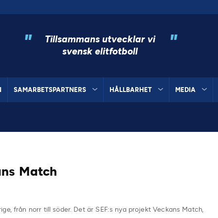
"
"
Tillsammans utvecklar vi
svensk elitfotboll
N
SAMARBETSPARTNERS
HÅLLBARHET
MEDIA
ans Match
ge, från norr till söder. Det är SEF:s nya projekt Veckans Match,