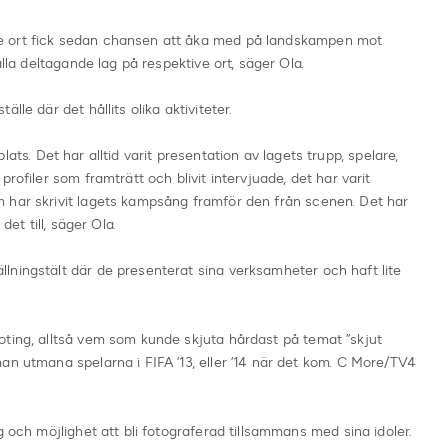
e ort fick sedan chansen att åka med på landskampen mot
alla deltagande lag på respektive ort, säger Ola.
lle där det hållits olika aktiviteter.
l plats. Det har alltid varit presentation av lagets trupp, spelare,
rofiler som framträtt och blivit intervjuade, det har varit
 har skrivit lagets kampsång framför den från scenen. Det har
det till, säger Ola.
lningstält där de presenterat sina verksamheter och haft lite
oting, alltså vem som kunde skjuta hårdast på temat ”skjut
an utmana spelarna i FIFA ’13, eller ’14 när det kom. C More/TV4
g och möjlighet att bli fotograferad tillsammans med sina idoler.