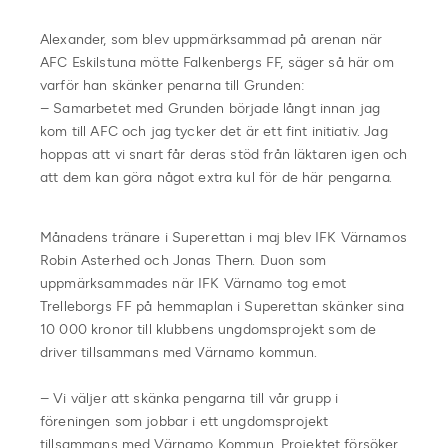
Alexander, som blev uppmärksammad på arenan när
AFC Eskilstuna mötte Falkenbergs FF, säger så här om
varför han skänker penarna till Grunden:
– Samarbetet med Grunden började långt innan jag
kom till AFC och jag tycker det är ett fint initiativ. Jag
hoppas att vi snart får deras stöd från läktaren igen och
att dem kan göra något extra kul för de här pengarna.
Månadens tränare i Superettan i maj blev IFK Värnamos
Robin Asterhed och Jonas Thern. Duon som
uppmärksammades när IFK Värnamo tog emot
Trelleborgs FF på hemmaplan i Superettan skänker sina
10 000 kronor till klubbens ungdomsprojekt som de
driver tillsammans med Värnamo kommun.
– Vi väljer att skänka pengarna till vår grupp i
föreningen som jobbar i ett ungdomsprojekt
tillsammans med Värnamo Kommun. Projektet försöker