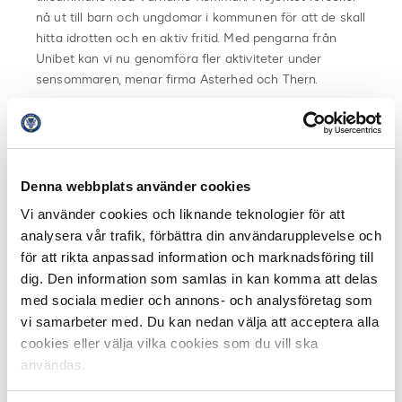
nå ut till barn och ungdomar i kommunen för att de skall
hitta idrotten och en aktiv fritid. Med pengarna från
Unibet kan vi nu genomföra fler aktiviteter under
sensommaren, menar firma Asterhed och Thern.
Månadens tränare utses sju gånger per säsong. I juryn
sitter samtliga 16 huvudtränare, eller lagkaptener, samt
sportjournalister från riksmedia och från lokalmedia i de
Denna webbplats använder cookies
samhällen där Allsvenskan eller Superettan spelas.
Vi använder cookies och liknande teknologier för att
Juryn röstar varje månad fram tre finalister till
analysera vår trafik, förbättra din användarupplevelse och
utmärkelsen. Därefter får supportrar möjlighet att rösta
fram vilken av de tre finalisterna som de anser ska
för att rikta anpassad information och marknadsföring till
vinna.
dig. Den information som samlas in kan komma att delas
med sociala medier och annons- och analysföretag som
En totalsumma räknas sedan samman där media,
vi samarbeter med. Du kan nedan välja att acceptera alla
lagkaptener och supportrar står för varsin tredjedel och
cookies eller välja vilka cookies som du vill ska
en vinnare utses. Varje vinnare får 10 000 kronor
användas.
vardera av Unibet att skänka till valfritt
samhällsengagemang i sin klubb.