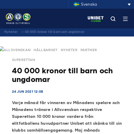
Svenska
Nyheter
>
40 000 kronor till barn och ungdomar
ALLSVENSKAN
HÅLLBARHET
NYHETER
PARTNER
SUPERETTAN
40 000 kronor till barn och
ungdomar
24 JUN 2021 12:08
Varje månad får vinnaren av Månadens spelare och
Månadens tränare i Allsvenskan respektive
Superettan 10 000 kronor vardera från
elitfotbollens huvudpartner Unibet att skänka till sin
klubbs samhällsengagemang. Maj månads