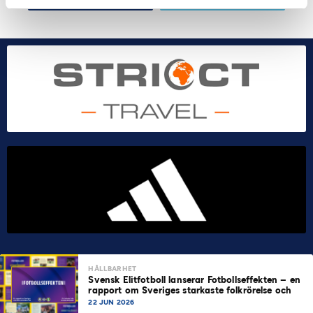
HÅLLBARHET
Svensk Elitfotboll lanserar Fotbollseffekten – en
rapport om Sveriges starkaste folkrörelse och
samhällskraft
22 JUN 2026