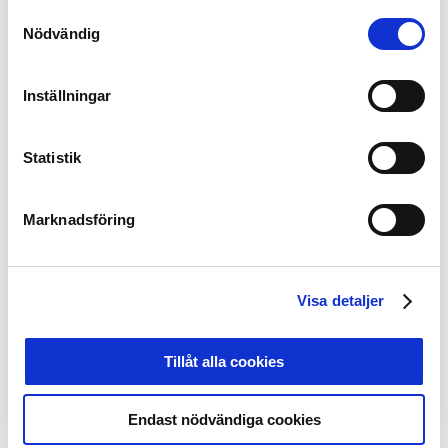
Samtyckesval
Nödvändig
Vinnare 2021:
Månadens spelare Allsvenskan:
April: Aslak Fonn Witry, Djurgårdens IF
Inställningar
Maj: Victor Edvardsen, Degerfors IF
Statistik
Månadens tränare Allsvenskan:
April: Kim Bergstrand/Thomas Lagerlöf, Djurgårdens IF
Maj: Henrik Rydström, Kalmar FF
Marknadsföring
Månadens spelare i
Superettan:
April: Mathias Karlsson, GAIS
Maj: Alexander Ahl-Holmström, AFC Eskilstuna
Visa detaljer
Månadens tränare i
Superettan:
Tillåt alla cookies
April: Stefan Jacobsson, GAIS
Maj: Robin Asterhed/Jonas Thern, IFK Värnamo
Endast nödvändiga cookies
Dela på Facebook
Dela på Twitter