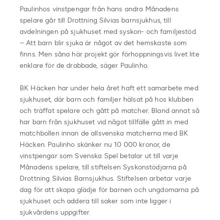
Paulinhos vinstpengar från hans andra Månadens
spelare går till Drottning Silvias barnsjukhus, till
avdelningen på sjukhuset med syskon- och familjestöd.
– Att barn blir sjuka är något av det hemskaste som
finns. Men såna här projekt gör förhoppningsvis livet lite
enklare för de drabbade, säger Paulinho.
BK Häcken har under hela året haft ett samarbete med
sjukhuset, där barn och familjer hälsat på hos klubben
och träffat spelare och gått på matcher. Bland annat så
har barn från sjukhuset vid något tillfälle gått in med
matchbollen innan de allsvenska matcherna med BK
Häcken. Paulinho skänker nu 10 000 kronor, de
vinstpengar som Svenska Spel betalar ut till varje
Månadens spelare, till stiftelsen Syskonstödjarna på
Drottning Silvias Barnsjukhus. Stiftelsen arbetar varje
dag för att skapa glädje för barnen och ungdomarna på
sjukhuset och addera till saker som inte ligger i
sjukvårdens uppgifter.