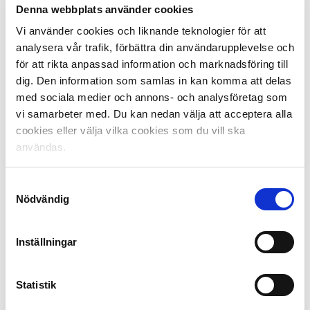
Denna webbplats använder cookies
en stor roll i samhället för att hjälpa fler, säger Paulinho.
Vi använder cookies och liknande teknologier för att
– För mig är fotboll glädje. Det känns helt rätt att
analysera vår trafik, förbättra din användarupplevelse och
pengarna går till detta. Jag älskar BK Häcken och jag är
för att rikta anpassad information och marknadsföring till
stolt över att klubben engagerar sig i barns och
dig. Den information som samlas in kan komma att delas
ungdomars psykiska hälsa. De är vår framtid och det
med sociala medier och annons- och analysföretag som
viktigaste vi har – vi måste hjälpas åt att ta hand om
vi samarbeter med. Du kan nedan välja att acceptera alla
dem.
cookies eller välja vilka cookies som du vill ska
användas.
Samtyckesval
September: Henok Goitom, AIK:
Nödvändig
AIK United
AIK United är AIK:s tränings- och matchverksamhet för
Inställningar
fotbollsintresserade pojkar och flickor med
funktionshinder. Träningen bedrivs en gång i veckan på
spelarnas egna villkor.
Statistik