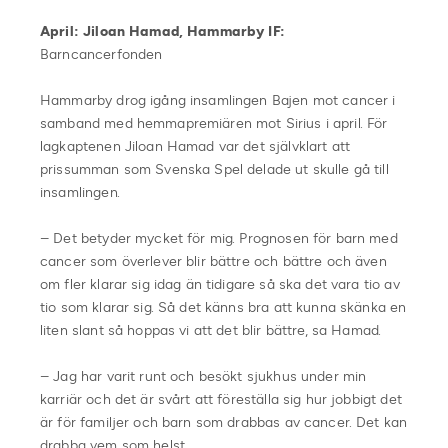
April: Jiloan Hamad, Hammarby IF:
Barncancerfonden
Hammarby drog igång insamlingen Bajen mot cancer i
samband med hemmapremiären mot Sirius i april. För
lagkaptenen Jiloan Hamad var det självklart att
prissumman som Svenska Spel delade ut skulle gå till
insamlingen.
– Det betyder mycket för mig. Prognosen för barn med
cancer som överlever blir bättre och bättre och även
om fler klarar sig idag än tidigare så ska det vara tio av
tio som klarar sig. Så det känns bra att kunna skänka en
liten slant så hoppas vi att det blir bättre, sa Hamad.
– Jag har varit runt och besökt sjukhus under min
karriär och det är svårt att föreställa sig hur jobbigt det
är för familjer och barn som drabbas av cancer. Det kan
drabba vem som helst.