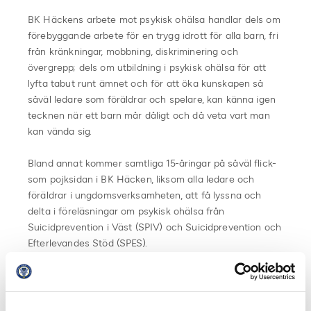
BK Häckens arbete mot psykisk ohälsa handlar dels om
förebyggande arbete för en trygg idrott för alla barn, fri
från kränkningar, mobbning, diskriminering och
övergrepp; dels om utbildning i psykisk ohälsa för att
lyfta tabut runt ämnet och för att öka kunskapen så
såväl ledare som föräldrar och spelare, kan känna igen
tecknen när ett barn mår dåligt och då veta vart man
kan vända sig.
Bland annat kommer samtliga 15-åringar på såväl flick-
som pojksidan i BK Häcken, liksom alla ledare och
föräldrar i ungdomsverksamheten, att få lyssna och
delta i föreläsningar om psykisk ohälsa från
Suicidprevention i Väst (SPIV) och Suicidprevention och
Efterlevandes Stöd (SPES).
– När jag går ut på planen gör jag det för att ha roligt
och i hela mitt liv har fotbollen hjälpt mig att må bra.
Fler ungdomar mår dåligt i dag och fotbollen kan spela