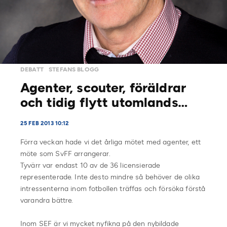
DEBATT
STEFANS BLOGG
Agenter, scouter, föräldrar
och tidig flytt utomlands…
25 FEB 2013 10:12
Förra veckan hade vi det årliga mötet med agenter, ett
möte som SvFF arrangerar.
Tyvärr var endast 10 av de 36 licensierade
representerade. Inte desto mindre så behöver de olika
intressenterna inom fotbollen träffas och försöka förstå
varandra bättre.
Inom SEF är vi mycket nyfikna på den nybildade