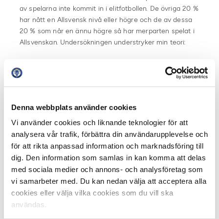
av spelarna inte kommit in i elitfotbollen. De övriga 20 %
har nått en Allsvensk nivå eller högre och de av dessa
20 % som når en ännu högre så har merparten spelat i
Allsvenskan. Undersökningen understryker min teori:
1. Det är lockande att flytta utomlands i tidig ålder, men
chansen att nå en internationell karriär är relativt små.
Att 80 % av dessa högkaratiga spelare som flyttar
utomlands ”försvinner” från elitfotbollen är en alldeles
Denna webbplats använder cookies
för hög siffra.
Vi använder cookies och liknande teknologier för att
2. Slå igenom i Allsvenskan först innan Du flyttar
analysera vår trafik, förbättra din användarupplevelse och
utomlands. Av de 20 % som lyckats få en bra karriär så
för att rikta anpassad information och marknadsföring till
har flera räddat sin karriär genom att återvändatill
dig. Den information som samlas in kan komma att delas
Sverige och Allsvenskan och därmed fått en lyft som
med sociala medier och annons- och analysföretag som
spelare.
vi samarbeter med. Du kan nedan välja att acceptera alla
cookies eller välja vilka cookies som du vill ska
Så att ha tålamod och fullfölja utbildningen i Svensk
användas.
fotboll är enligt undersökningen den bästa metoden,