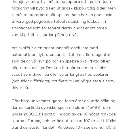
lika självklart att vi måste acceptera att spelare (och
föräldrar) vill byta till en utländsk klubb i tidig ålder. Men
vi måste motarbeta när spelare som har en god social
tillvaro, god pågående fotbollsutbildning lockas in i
situationer som försämrar deras chanser att nå en
varaktig fotbollskarriär på hög nivå.
Att skaffa sig en agent innebär dock inte med
automatik en flytt utomlands. Det finns flera agenter
som delar vår syn på när en spelare skall flytta till en
högre rankad liga. Det kan lika gärna var en klubbs
scout som driver på eller så är längtan hos spelaren
(och ibland föräldrar) att flytta till en högre status som
driver på.
Göteborg universitet gjorde förra året en undersökning
där de kartlade svenska spelare i åldern 15-19 år som
under 2000-2011 gått till någon av de 10 högst rankade
ligorna i Europa, och betänk att dessa 107 är vid tillfället
bland de bästa i landet. Av dessa 107 spelare har 80 %