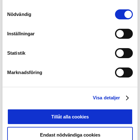
Allsvenskan är också uppenbarligen en mycket bra
Samtyckesval
tillvaro att säkra en bra fotbollskarriär.
Nödvändig
Men för att kunna vara trovärdig i argumentet att
stanna i svensk fotboll så kräver också att de svenska
Inställningar
klubbarnas akademiverksamhet förädlas. Något som vi
faktiskt arbetar hårt med inom SEF, det måste också
erkännas att det finns situationer där en utlandsflytt i
Statistik
tidig ålder är motiverad.
Marknadsföring
Vi måste alltså bygga vår liga, både själva slutprodukten
men också den elitförberedande så att vi kan vara
trovärdiga och motivera varför spelare ska stå emot
lockelser till akademier i utländska klubbar. Arbetet
Visa detaljer
måste intensifieras och en framgångsfaktor är att vi
kan hitta ett samarbete med agenter som delar vår syn
Tillåt alla cookies
på spelarens karriärsval.
Stefan Lundin
Endast nödvändiga cookies