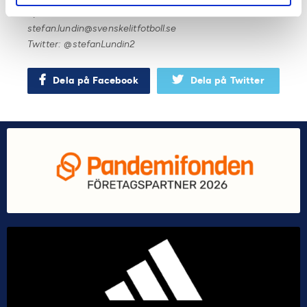
Sportdirektör SEF
stefan.lundin@svenskelitfotboll.se
Twitter: @stefanLundin2
Dela på Facebook
Dela på Twitter