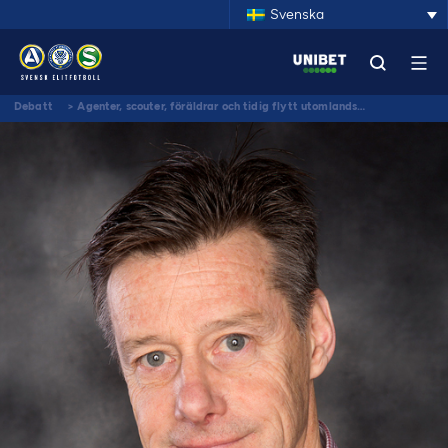
Svenska
Debatt
>
Agenter, scouter, föräldrar och tidig flytt utomlands…