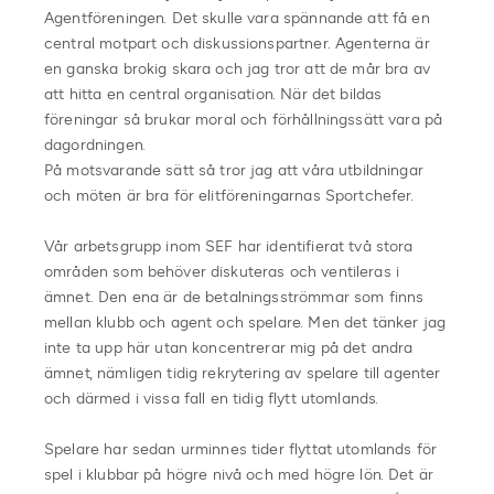
Agentföreningen. Det skulle vara spännande att få en
central motpart och diskussionspartner. Agenterna är
en ganska brokig skara och jag tror att de mår bra av
att hitta en central organisation. När det bildas
föreningar så brukar moral och förhållningssätt vara på
dagordningen.
På motsvarande sätt så tror jag att våra utbildningar
och möten är bra för elitföreningarnas Sportchefer.
Vår arbetsgrupp inom SEF har identifierat två stora
områden som behöver diskuteras och ventileras i
ämnet. Den ena är de betalningsströmmar som finns
mellan klubb och agent och spelare. Men det tänker jag
inte ta upp här utan koncentrerar mig på det andra
ämnet, nämligen tidig rekrytering av spelare till agenter
och därmed i vissa fall en tidig flytt utomlands.
Spelare har sedan urminnes tider flyttat utomlands för
spel i klubbar på högre nivå och med högre lön. Det är