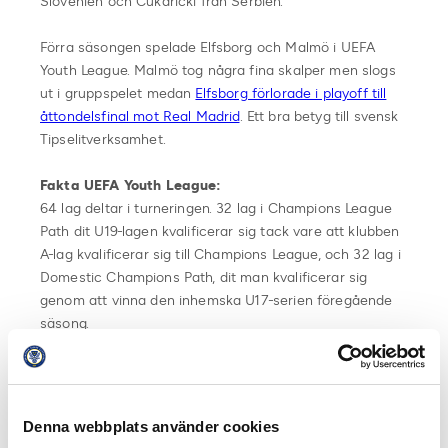
Slovenien och Cukaricki från Serbien.
Förra säsongen spelade Elfsborg och Malmö i UEFA
Youth League. Malmö tog några fina skalper men slogs
ut i gruppspelet medan
Elfsborg förlorade i playoff till
åttondelsfinal mot Real Madrid
. Ett bra betyg till svensk
Tipselitverksamhet.
Fakta UEFA Youth League:
64 lag deltar i turneringen. 32 lag i Champions League
Path dit U19-lagen kvalificerar sig tack vare att klubben
A-lag kvalificerar sig till Champions League, och 32 lag i
Domestic Champions Path, dit man kvalificerar sig
genom att vinna den inhemska U17-serien föregående
säsong.
I Champions League Path spelar lagen parallellt med
den ordinarie Champions League medan lagen i
Domestic Champions Path spelar som en cup där lagen
Denna webbplats använder cookies
möts i dubbelmöten.