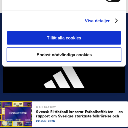
Visa detaljer
Tillåt alla cookies
Endast nödvändiga cookies
HÅLLBARHET
Svensk Elitfotboll lanserar Fotbollseffekten – en
rapport om Sveriges starkaste folkrörelse och
samhällskraft
22 JUN 2026