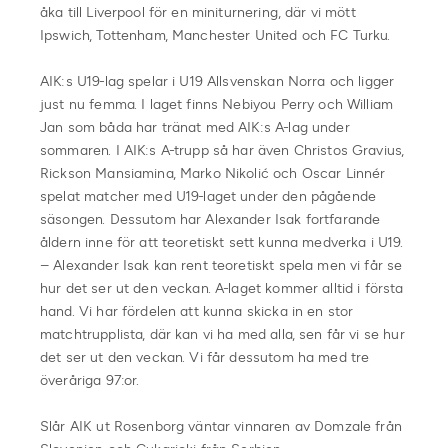
åka till Liverpool för en miniturnering, där vi mött
Ipswich, Tottenham, Manchester United och FC Turku.
AIK:s U19-lag spelar i U19 Allsvenskan Norra och ligger
just nu femma. I laget finns Nebiyou Perry och William
Jan som båda har tränat med AIK:s A-lag under
sommaren. I AIK:s A-trupp så har även Christos Gravius,
Rickson Mansiamina, Marko Nikolić och Oscar Linnér
spelat matcher med U19-laget under den pågående
säsongen. Dessutom har Alexander Isak fortfarande
åldern inne för att teoretiskt sett kunna medverka i U19.
– Alexander Isak kan rent teoretiskt spela men vi får se
hur det ser ut den veckan. A-laget kommer alltid i första
hand. Vi har fördelen att kunna skicka in en stor
matchtrupplista, där kan vi ha med alla, sen får vi se hur
det ser ut den veckan. Vi får dessutom ha med tre
överåriga 97:or.
Slår AIK ut Rosenborg väntar vinnaren av Domzale från