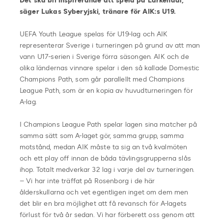
Det ska bli inspirerande att spela på Lärkendal,
säger Lukas Syberyjski, tränare för AIK:s U19.
UEFA Youth League spelas för U19-lag och AIK
representerar Sverige i turneringen på grund av att man
vann U17-serien i Sverige förra säsongen. AIK och de
olika ländernas vinnare spelar i den så kallade Domestic
Champions Path, som går parallellt med Champions
League Path, som är en kopia av huvudturneringen för
A-lag.
I Champions League Path spelar lagen sina matcher på
samma sätt som A-laget gör, samma grupp, samma
motstånd, medan AIK måste ta sig an två kvalmöten
och ett play off innan de båda tävlingsgrupperna slås
ihop. Totalt medverkar 32 lag i varje del av turneringen.
– Vi har inte träffat på Rosenborg i de här
ålderskullarna och vet egentligen inget om dem men
det blir en bra möjlighet att få revansch för A-lagets
förlust för två år sedan. Vi har förberett oss genom att