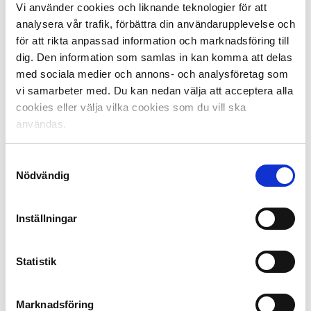
Vi använder cookies och liknande teknologier för att
analysera vår trafik, förbättra din användarupplevelse och
De båda olika delarna av UEFA Youth League slås ihop
för att rikta anpassad information och marknadsföring till
från och med åttondelsfinalerna och spelas sedan som
dig. Den information som samlas in kan komma att delas
ett vanligt slutspel.
med sociala medier och annons- och analysföretag som
Chelsea är regerande mästare efter seger i finalen mot
vi samarbeter med. Du kan nedan välja att acceptera alla
PSG.
cookies eller välja vilka cookies som du vill ska
användas.
Fakta Tipselit:
Tipselit är ett mer än 20-årigt samarbetsprojekt mellan
Samtyckesval
Föreningen Svensk Elitfotboll, Elitfotboll Dam, Svenska
Nödvändig
Fotbollförbundet och Svenska Spel, fotbollens
huvudsponsor, med syfte att utveckla svensk elitfotboll.
Detta görs genom målmedveten satsning på unga
Inställningar
talanger.
Statistik
Läs mer på
tipselit.se
Dela på Facebook
Dela på Twitter
Marknadsföring