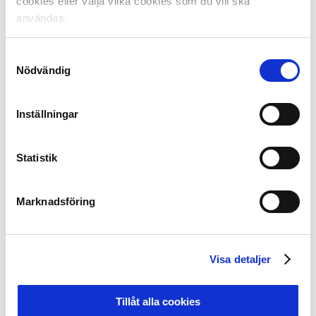
öppenhet och vilja att dela med sig av sina erfarenheter
cookies eller välja vilka cookies som du vill ska
till konkurrerande klubbar.
användas.
– Det är positivt att det finns ett stort intresse att
diskutera och dela med sig och det är en
Samtyckesval
framgångsfaktor. Alla deltar i diskussionen. Det finns
Nödvändig
goda förutsättningar att utveckla samtalet. Utveckling
sker i grupper där man tänker nytt, samarbetar och
vågar jobba långsiktigt och detta är en början på det.
Inställningar
– Det är utvecklande att få motstånd i sitt tänk, precis
Statistik
som all träning, och vi måste ha de kraven på
akademicheferna. De ska träna för att bli bättre, precis
som de aktiva.
Marknadsföring
Den sista utbildningsdagen för akademicheferna hålls
den 7 december för det södra gänget och den 9
Visa detaljer
december för norra gänget. Den 8:e har
akademicheferna en gemensam konferensdag.
Tillåt alla cookies
Fakta Tipselit: