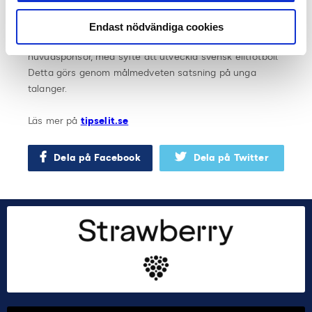
Tipselit är ett mer än 20-årigt samarbetsprojekt mellan
Föreningen Svensk Elitfotboll, Elitfotboll Dam, Svenska
Endast nödvändiga cookies
Fotbollförbundet och Svenska Spel, fotbollens
huvudsponsor, med syfte att utveckla svensk elitfotboll.
Detta görs genom målmedveten satsning på unga
talanger.
Läs mer på
tipselit.se
Dela på Facebook
Dela på Twitter