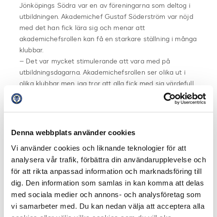
Jönköpings Södra var en av föreningarna som deltog i
utbildningen. Akademichef Gustaf Söderström var nöjd
med det han fick lära sig och menar att
akademichefsrollen kan få en starkare ställning i många
klubbar.
– Det var mycket stimulerande att vara med på
utbildningsdagarna. Akademichefsrollen ser olika ut i
olika klubbar men jag tror att alla fick med sig värdefull
input till det fortsatta arbetet. Jag tror också att den
här utbildningen är viktig för att stärka rollen
akademichef i klubbarna.
Denna webbplats använder cookies
– Upplägget med en uppgift till december som vi själva
Vi använder cookies och liknande teknologier för att
väljer känns bra. Det gör att jag kan välja något som jag
analysera vår trafik, förbättra din användarupplevelse och
har nytta av i verksamheten samtidigt som jag lär mig,
för att rikta anpassad information och marknadsföring till
menar Söderström.
dig. Den information som samlas in kan komma att delas
med sociala medier och annons- och analysföretag som
Calle Hageskog ser fram emot den avslutande
vi samarbeter med. Du kan nedan välja att acceptera alla
utbildningsdagen och hyllar akademichefernas