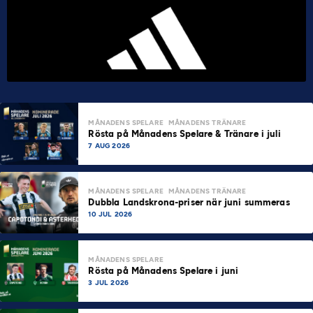
MÅNADENS SPELARE
MÅNADENS TRÄNARE
Rösta på Månadens Spelare & Tränare i juli
7 AUG 2026
MÅNADENS SPELARE
MÅNADENS TRÄNARE
Dubbla Landskrona-priser när juni summeras
10 JUL 2026
MÅNADENS SPELARE
Rösta på Månadens Spelare i juni
3 JUL 2026