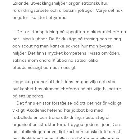
Lärande, utvecklingsmiljöer, organisationskultur,
förändringsarbete och arbetsmiljöfrågor. Varje del fick
ungefär lika stort utrymme.
– Det är stor spridning på uppgifterna akademicheferna
har i sina klubbar. De är duktiga på träning och talang
och scouting men kanske saknas hur man bygger
miljöer. Det finns mycket kompetens i vissa områden,
saknas inom andra. Klubbarna satsar olika
utbudsmässigt och tidsmässigt.
Hageskog menar att det finns en god vilja och stor
nyfikenhet hos akademicheferna på att vilja bli bättre
på sitt uppdrag.
– Det finns en stor förståelse på att det här är väldigt
viktigt. Akademicheferna har jobbat bra med
fotbollsdelen och tränarutbildning, nästa steg är
organisationsstruktur för att bygga goda miljöer. Den
här utbildningen är väldigt kort och kanske inte direkt
ger direkt input men ställer nya frågor och bildar nya