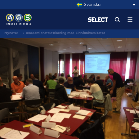
Svenska
Nyheter
>
Akademichefsutbildning med Linnéuniversitetet