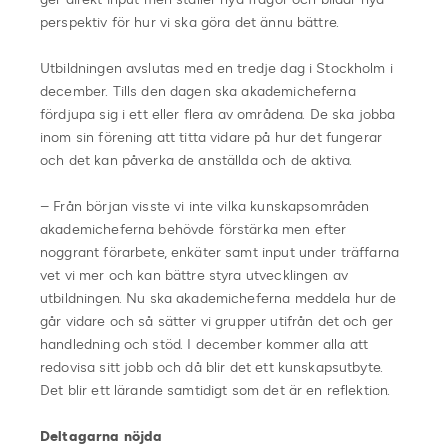
perspektiv för hur vi ska göra det ännu bättre.
Utbildningen avslutas med en tredje dag i Stockholm i
december. Tills den dagen ska akademicheferna
fördjupa sig i ett eller flera av områdena. De ska jobba
inom sin förening att titta vidare på hur det fungerar
och det kan påverka de anställda och de aktiva.
– Från början visste vi inte vilka kunskapsområden
akademicheferna behövde förstärka men efter
noggrant förarbete, enkäter samt input under träffarna
vet vi mer och kan bättre styra utvecklingen av
utbildningen. Nu ska akademicheferna meddela hur de
går vidare och så sätter vi grupper utifrån det och ger
handledning och stöd. I december kommer alla att
redovisa sitt jobb och då blir det ett kunskapsutbyte.
Det blir ett lärande samtidigt som det är en reflektion.
Deltagarna nöjda