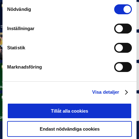
Samtyckesval
Nödvändig
MÅNADENS SPELARE
MÅNADENS TRÄNARE
Rösta på Månadens Spelare & Tränare i juli
7 AUG 2026
Inställningar
MÅNADENS SPELARE
MÅNADENS TRÄNARE
Dubbla Landskrona-priser när juni summeras
Statistik
10 JUL 2026
Marknadsföring
MÅNADENS SPELARE
Rösta på Månadens Spelare i juni
3 JUL 2026
Visa detaljer
MÅNADENS TRÄNARE
Rösta på Månadens Tränare i juni
Tillåt alla cookies
3 JUL 2026
Endast nödvändiga cookies