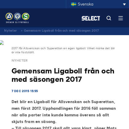
Svenska
Nyheter
>
Gemensam Ligaboll från och med säsongen 2017
2017 får Allsvenskan och Superettan en egen ligaboll. Vilket märke det blir
är inte fastställt.
NYHETER
Gemensam Ligaboll från och
med säsongen 2017
7 DEC 2015 15:55
Det blir en Ligaboll för Allsvenskan och Superettan,
men först 2017. Upphandlingen för 2016 föll samman
när alla parter inte kunde komma överens så allt
skjuts fram en säsong.
– Till säsongen 2017 skall allt vara klart, säger Mats