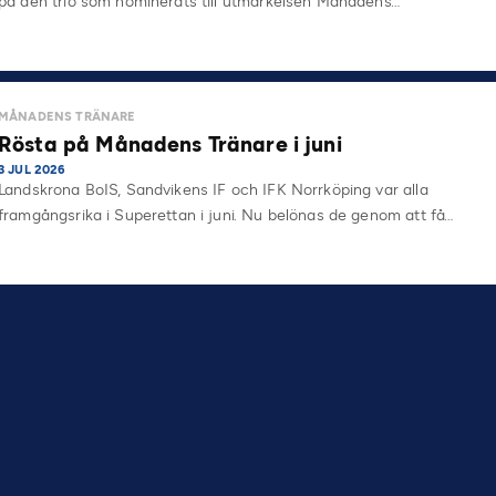
på den trio som nominerats till utmärkelsen Månadens…
MÅNADENS TRÄNARE
Rösta på Månadens Tränare i juni
3 JUL 2026
Landskrona BoIS, Sandvikens IF och IFK Norrköping var alla
framgångsrika i Superettan i juni. Nu belönas de genom att få…