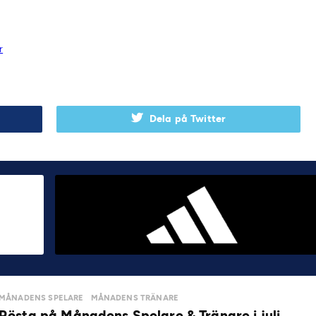
r
Dela på Twitter
MÅNADENS SPELARE
MÅNADENS TRÄNARE
Rösta på Månadens Spelare & Tränare i juli