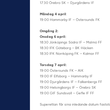
17:30 Örebro SK – Djurgårdens IF
Måndag 4 april
:
19:00 Hammarby IF – Östersunds FK
Omgång 2:
Onsdag 6 april:
18:30 Jönköpings Södra IF – Malmö FF
18:30 IFK Göteborg – BK Häcken
18:30 IFK Norrköping FK – Kalmar FF
Torsdag 7 april:
19:00 Östersunds FK – AIK
19:00 IF Elfsborg – Hammarby IF
19:00 Djurgårdens IF – Falkenbergs FF
19:00 Helsingborgs IF – Örebro SK
19:00 GIF Sundsvall – Gefle IF FF
Superettan får sina inledande datum faststä