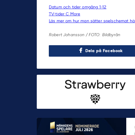
Datum och tider omgång 1-12
TV-tider C More
Läs mer om hur man sätter spelschemat hä
Robert Johansson / FOTO: Bildbyrån
Dela på Facebook