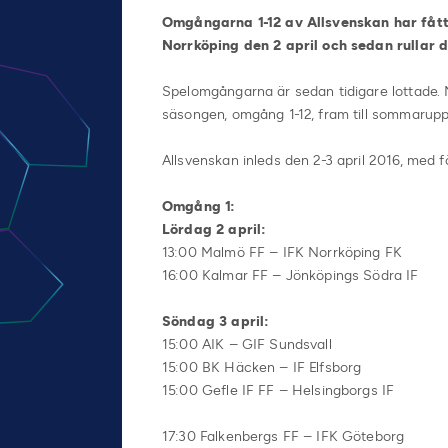
Omgångarna 1-12 av Allsvenskan har fått 
Norrköping den 2 april och sedan rullar 
Spelomgångarna är sedan tidigare lottade. N
säsongen, omgång 1-12, fram till sommarupp
Allsvenskan inleds den 2-3 april 2016, med 
Omgång 1:
Lördag 2 april:
13:00 Malmö FF – IFK Norrköping FK
16:00 Kalmar FF – Jönköpings Södra IF
Söndag 3 april:
15:00 AIK – GIF Sundsvall
15:00 BK Häcken – IF Elfsborg
15:00 Gefle IF FF – Helsingborgs IF
17:30 Falkenbergs FF – IFK Göteborg