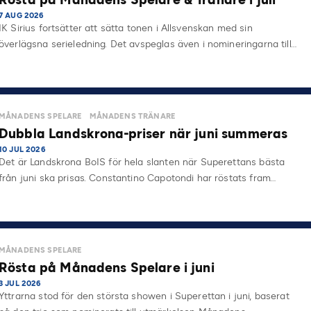
7 AUG 2026
IK Sirius fortsätter att sätta tonen i Allsvenskan med sin
överlägsna serieledning. Det avspeglas även i nomineringarna till…
MÅNADENS SPELARE
MÅNADENS TRÄNARE
Dubbla Landskrona-priser när juni summeras
10 JUL 2026
Det är Landskrona BoIS för hela slanten när Superettans bästa
från juni ska prisas. Constantino Capotondi har röstats fram…
MÅNADENS SPELARE
Rösta på Månadens Spelare i juni
3 JUL 2026
Yttrarna stod för den största showen i Superettan i juni, baserat