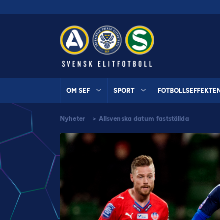
OM SEF
SPORT
FOTBOLLSEFFEKTE
Nyheter
>
Allsvenska datum fastställda