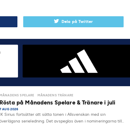
Dela på Twitter
MÅNADENS SPELARE
MÅNADENS TRÄNARE
Rösta på Månadens Spelare & Tränare i juli
7 AUG 2026
IK Sirius fortsätter att sätta tonen i Allsvenskan med sin
överlägsna serieledning. Det avspeglas även i nomineringarna till…