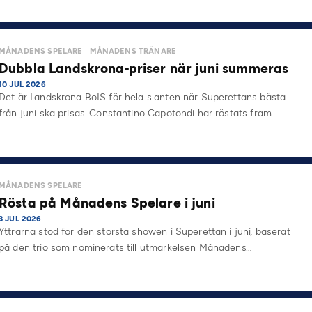
MÅNADENS SPELARE
MÅNADENS TRÄNARE
Dubbla Landskrona-priser när juni summeras
10 JUL 2026
Det är Landskrona BoIS för hela slanten när Superettans bästa
från juni ska prisas. Constantino Capotondi har röstats fram…
MÅNADENS SPELARE
Rösta på Månadens Spelare i juni
3 JUL 2026
Yttrarna stod för den största showen i Superettan i juni, baserat
på den trio som nominerats till utmärkelsen Månadens…