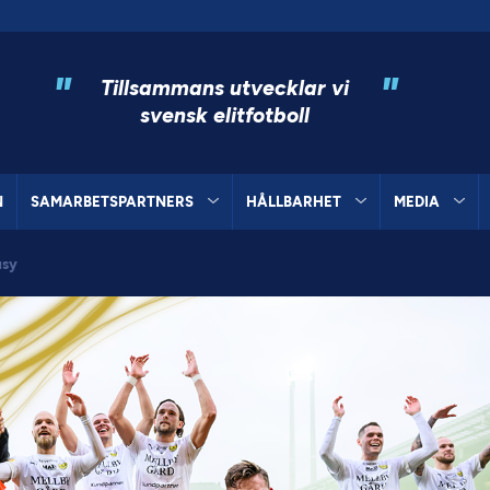
"
"
Tillsammans utvecklar vi
svensk elitfotboll
N
SAMARBETSPARTNERS
HÅLLBARHET
MEDIA
asy