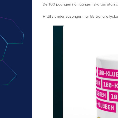
De 100 poängen i omgången ska tas utan ch
Hittills under säsongen har 55 tränare lyck