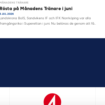
MÅNADENS TRÄNARE
Rösta på Månadens Tränare i juni
3 JUL 2026
Landskrona BoIS, Sandvikens IF och IFK Norrköping var alla
framgångsrika i Superettan i juni. Nu belönas de genom att få…