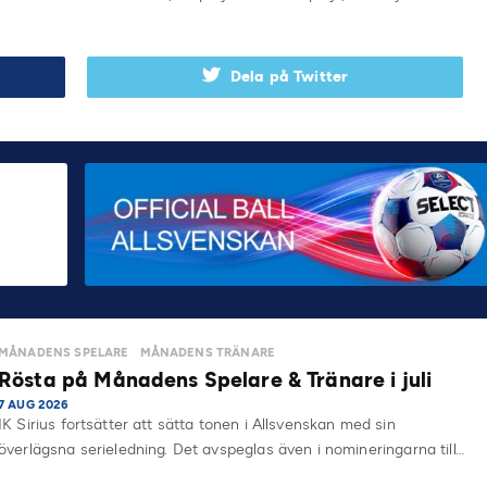
Dela på Twitter
MÅNADENS SPELARE
MÅNADENS TRÄNARE
Rösta på Månadens Spelare & Tränare i juli
7 AUG 2026
IK Sirius fortsätter att sätta tonen i Allsvenskan med sin
överlägsna serieledning. Det avspeglas även i nomineringarna till…