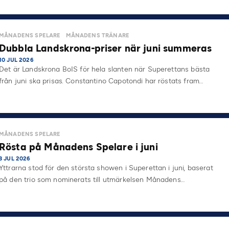
MÅNADENS SPELARE
MÅNADENS TRÄNARE
Dubbla Landskrona-priser när juni summeras
10 JUL 2026
Det är Landskrona BoIS för hela slanten när Superettans bästa
från juni ska prisas. Constantino Capotondi har röstats fram…
MÅNADENS SPELARE
Rösta på Månadens Spelare i juni
3 JUL 2026
Yttrarna stod för den största showen i Superettan i juni, baserat
på den trio som nominerats till utmärkelsen Månadens…