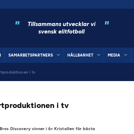
"
"
Tillsammans utvecklar vi
svensk elitfotboll
N
SAMARBETSPARTNERS
HÅLLBARHET
MEDIA
rtproduktionen i tv
tproduktionen i tv
ros Discovery vinner i år Kristallen för bästa