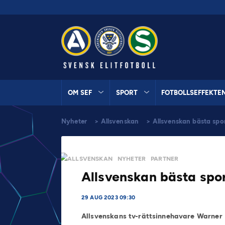
OM SEF
SPORT
FOTBOLLSEFFEKTE
Nyheter
>
Allsvenskan
>
Allsvenskan bästa spo
ALLSVENSKAN
NYHETER
PARTNER
Allsvenskan bästa spor
29 AUG 2023 09:30
Allsvenskans tv-rättsinnehavare Warner B