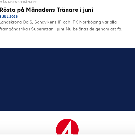
MÅNADENS TRÄNARE
Rösta på Månadens Tränare i juni
3 JUL 2026
Landskrona BoIS, Sandvikens IF och IFK Norrköping var alla
framgångsrika i Superettan i juni. Nu belönas de genom att få…