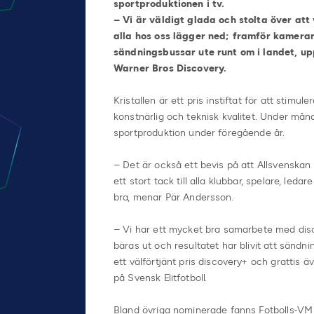
sportproduktionen i tv.
– Vi är väldigt glada och stolta över att
alla hos oss lägger ned; framför kameran
sändningsbussar ute runt om i landet, up
Warner Bros Discovery.
Kristallen är ett pris instiftat för att stimu
konstnärlig och teknisk kvalitet. Under månd
sportproduktion under föregående år.
– Det är också ett bevis på att Allsvenskan ä
ett stort tack till alla klubbar, spelare, le
bra, menar Pär Andersson.
– Vi har ett mycket bra samarbete med dis
bäras ut och resultatet har blivit att sändnin
ett välförtjänt pris discovery+ och grattis 
på Svensk Elitfotboll.
Bland övriga nominerade fanns Fotbolls-VM f