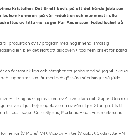
 vinna Kristallen. Det är ett bevis på att det hårda jobb som
, bakom kameran, på vår redaktion och inte minst i alla
pskattas av tittarna, säger Pär Andersson, Fotbollschef på
lera till produktion av tv-program med hög innehållsmässig,
agskvällen blev det klart att discovery+ tog hem priset för bästa
r en fantastisk liga och rättighet att jobba med så jag vill skicka
dare och supportrar som är med och gör våra sändningar så jäkla
covery+ kring hur upplevelsen av Allsvenskan och Superettan ska
garna verkligen höjer upplevelsen av våra ligor. Stort grattis till
även till oss!, säger Calle Stjerna, Marknads- och varumärkeschef
ör herrar (C More/TV4), Viaplay Vinter (Viaplay), Skidskytte-VM