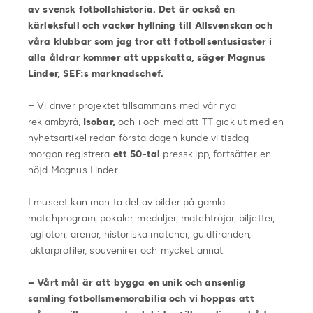
av svensk fotbollshistoria. Det är också en
kärleksfull och vacker hyllning till Allsvenskan och
våra klubbar som jag tror att fotbollsentusiaster i
alla åldrar kommer att uppskatta, säger Magnus
Linder, SEF:s marknadschef.
– Vi driver projektet tillsammans med vår nya
reklambyrå,
Isobar,
och i och med att TT gick ut med en
nyhetsartikel redan första dagen kunde vi tisdag
morgon registrera
ett 50-tal
pressklipp, fortsätter en
nöjd Magnus Linder.
I museet kan man ta del av bilder på gamla
matchprogram, pokaler, medaljer, matchtröjor, biljetter,
lagfoton, arenor, historiska matcher, guldfiranden,
läktarprofiler, souvenirer och mycket annat.
–
Vårt mål är att bygga en unik och ansenlig
samling fotbollsmemorabilia och vi hoppas att