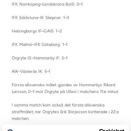
IFK Norrköping–Landskrona BoIS: 0–1
IFK Eskilstuna–IK Sleipner: 1–3
Helsingborgs IF–GAIS: 1–2
IFK Malmö–IFK Göteborg: 1–1
Örgryte IS–Hammarby IF: 5–1
AIK–Västerås IK: 5–1
Första allsvenska målet gjordes av Hammarbys Rikard
Larsson, 0–1 mot Örgryte på Ullevi i matchens 11:e minut.
I samma match kom också det första allsvenska
straffmålet, när Örgrytes Erik Börjesson kvitterade i 22:a
matchen.