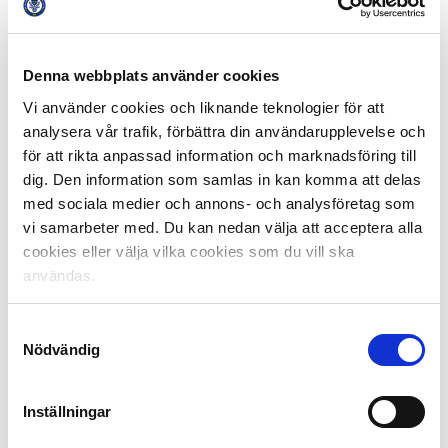
Som om inte det var nog kom även historiens första
allsvenska självmål i samma match, Örgrytes 5–1 i 86:e
minuten. Oklart dock vilken hammarbyit som var
inblandad.
Denna webbplats använder cookies
Vi använder cookies och liknande teknologier för att
HJULAFTON I SEPTEMBER
analysera vår trafik, förbättra din användarupplevelse och
för att rikta anpassad information och marknadsföring till
Premiärårets största publik fanns på Stockholms
dig. Den information som samlas in kan komma att delas
Stadion söndag 7 september 1924 då 12 000 åskådare
med sociala medier och annons- och analysföretag som
såg IFK Norrköping besegra Hammarby med 2–1. Den
vi samarbeter med. Du kan nedan välja att acceptera alla
höga publiksiffran är märklig men har sin förklaring.
cookies eller välja vilka cookies som du vill ska
Matchen var ett samarrangemang med det populära
användas.
Sexdagarsloppet på cykel som nu kördes för första
gången med mål på just Stadion. Ett lopp som
arrangerades av Hammarby IF tillsammans med
Samtyckesval
Dagens Nyheter.
Nödvändig
Här en skildring från matchen: ”Plötsligt blåste domaren
Inställningar
av matchen och spelarna satte sig ner på plan och
inväntade cyklisterna i Sexdagars, som skulle avsluta