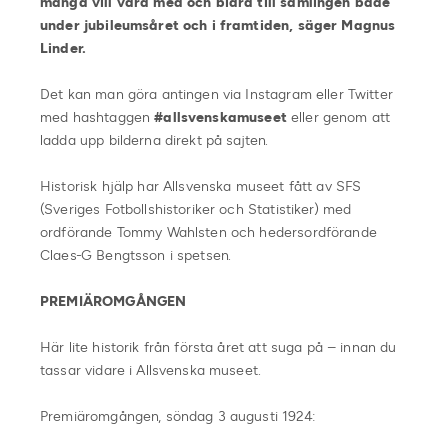
många vill vara med och bidra till samlingen både
under jubileumsåret och i framtiden
, säger Magnus
Linder.
Det kan man göra antingen via Instagram eller Twitter
med hashtaggen
#allsvenskamuseet
eller genom att
ladda upp bilderna direkt på sajten.
Historisk hjälp har Allsvenska museet fått av SFS
(Sveriges Fotbollshistoriker och Statistiker) med
ordförande Tommy Wahlsten och hedersordförande
Claes-G Bengtsson i spetsen.
PREMIÄROMGÅNGEN
Här lite historik från första året att suga på – innan du
tassar vidare i Allsvenska museet.
Premiäromgången, söndag 3 augusti 1924: