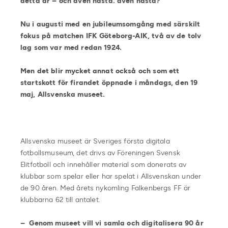
detta år – och även nästa. även nästa?
Nu i augusti med en jubileumsomgång med särskilt
fokus på matchen IFK Göteborg-AIK, två av de tolv
lag som var med redan 1924.
Men det blir mycket annat också och som ett
startskott för firandet öppnade i måndags, den 19
maj, Allsvenska museet.
Allsvenska museet är Sveriges första digitala
fotbollsmuseum, det drivs av Föreningen Svensk
Elitfotboll och innehåller material som donerats av
klubbar som spelar eller har spelat i Allsvenskan under
de 90 åren. Med årets nykomling Falkenbergs FF är
klubbarna 62 till antalet.
– Genom museet vill vi samla och digitalisera 90 år