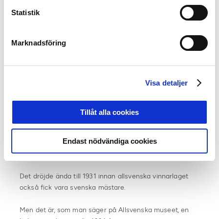
med tio varv inne på Stadion. I slutet kom tre mål i
Statistik
ganska snabb takt.”
Erik ”Orsa” Bohlin vann det första Sexdagarsloppet på
Marknadsföring
en Hermes, och GAIS vann den första Allsvenskan, då
kallad ”Stora Svenska Serien”. Därefter kom de båda
andra Göteborgslagen IFK Göteborg och Örgryte IS,
Visa detaljer
och IFK:s ”Svarte Filip” Johansson vann skytteligan på
39 mål. Ett än idag oslaget rekord.
Tillåt alla cookies
Men GAIS fick inte kalla sig svenska mästare. SM vanns
i stället av ett annat lag från Göteborg, Fässbergs IF, i
Endast nödvändiga cookies
en speciell turnering där samtliga lag från ”Stora
Svenska Serien” avstod från att delta.
Det dröjde ända till 1931 innan allsvenska vinnarlaget
också fick vara svenska mästare.
Men det är, som man säger på Allsvenska museet, en