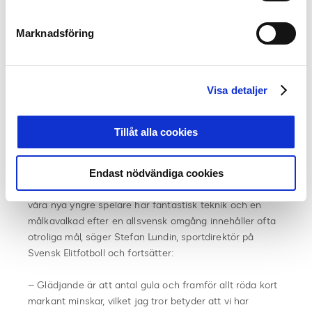
Mest publik i snitt hemma hade AIK (16 446), före
Malmö FF (14 090) och Djurgården (13 145). Samma tre
Marknadsföring
lag toppade publikligan totalt, alltså inklusive
bortamatcherna, med 12 547, 11 836 samt 10 860
Visa detaljer
Lägsta publiksiffran noterades den 20 september: 614
åskådare tog sig till Grimsta IP för att se IF
Brommapojkarna ta sig an BK Häcken. Bortalaget vann
Tillåt alla cookies
med 5-1.
Endast nödvändiga cookies
– Vi ser allt fler mål i Allsvenskan och framför allt
spektakulära sådana. En avgörande anledning är att
våra nya yngre spelare har fantastisk teknik och en
målkavalkad efter en allsvensk omgång innehåller ofta
otroliga mål, säger Stefan Lundin, sportdirektör på
Svensk Elitfotboll och fortsätter:
– Glädjande är att antal gula och framför allt röda kort
markant minskar, vilket jag tror betyder att vi har