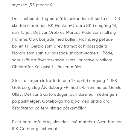
stycken (55 procent).
Det snabbaste tog bara åtta sekunder att sätta dit. Det
skedde i matchen BK Häcken-Örebro SK i omgång 14,
den 13 juli. Det var Örebros Marcus Pode som höll sig
framme. ÖSK började med bollen. Holmberg petade
bollen till Gerzic som drev framåt och passade till
Nordin som i sin tur passade snabbt vidare till Pode,
som sköt ett överraskande skott i burgaveln bakom
Christoffer Källqvist I Häcken-målet.
Största segern inträffade den 17 april, i omgång 4. IFK
Göteborg slog Åtvidaberg FF med 5-0 hemma på Gamla
Ullevi. Det var Skärtorsdagen och därmed inledningen
på påskhelgen. Göteborgarna bjöd med andra ord
östgötarna på fem riktiga påsksmällar.
Flest antal mål, åtta, blev det i två matcher. Även här var
IFK Göteborg inblandat: