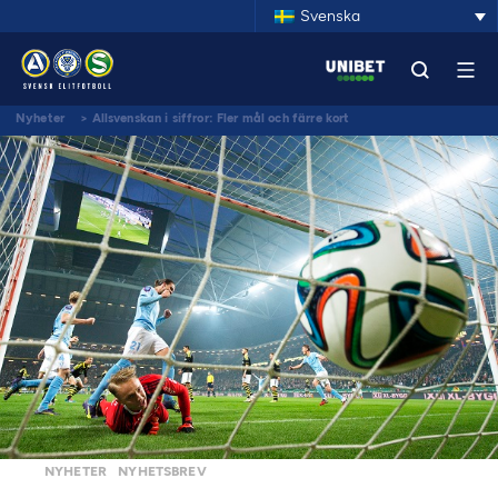
Svenska
Nyheter
>
Allsvenskan i siffror: Fler mål och färre kort
NYHETER
NYHETSBREV