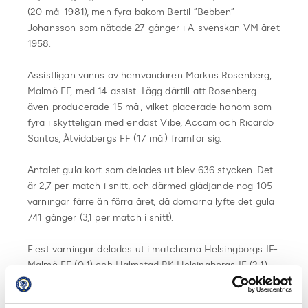
(20 mål 1981), men fyra bakom Bertil ”Bebben”
Johansson som nätade 27 gånger i Allsvenskan VM-året
1958.
Assistligan vanns av hemvändaren Markus Rosenberg,
Malmö FF, med 14 assist. Lägg därtill att Rosenberg
även producerade 15 mål, vilket placerade honom som
fyra i skytteligan med endast Vibe, Accam och Ricardo
Santos, Åtvidabergs FF (17 mål) framför sig.
Antalet gula kort som delades ut blev 636 stycken. Det
är 2,7 per match i snitt, och därmed glädjande nog 105
varningar färre än förra året, då domarna lyfte det gula
741 gånger (3,1 per match i snitt).
Flest varningar delades ut i matcherna Helsingborgs IF-
Malmö FF (0-1) och Halmstad BK-Helsingborgs IF (2-1),
åtta stycken vardera.