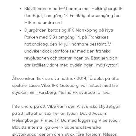
Blåvitt vann med 6-2 hemma mot Helsingborgs IF
den 6 juli, i omgång 13. En riktig otursomgång för
HIF med andra ord.
Djurgården bortaslog IFK Norrköping på Nya
Parken med 5-3 i omgång 14, på Frankrikes
nationaldag, den 14 juli, närmare bestämt. Vi
undviker dock jämförelser med den franska
revolutionen och stormningen av Bastiljen, och
går istället vidare med avdelningen ”målskyttar”.
Allsvenskan fick se elva hattrick 2014, fördelat på åtta
spelare. Lasse Vibe, IFK Göteborg, var hetast med tre
stycken. Emil Forsberg, Malmö FF, svarade för två.
Inte undra på att Vibe vann den Allsvenska skytteligan
på 23 fullträffar, sex fler än tvåan, David Accam,
Helsingborgs IF, med 17. Därmed lägger sig Vibe tvåa i
Blåvitts interna liga över klubbens allsvenska
skyttekungar genom åren, strax före Torbjörn Nilsson