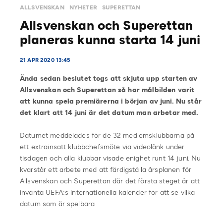
ALLSVENSKAN
NYHETER
SUPERETTAN
Allsvenskan och Superettan
planeras kunna starta 14 juni
21 APR 2020 13:45
Ända sedan beslutet togs att skjuta upp starten av
Allsvenskan och Superettan så har målbilden varit
att kunna spela premiärerna i början av juni. Nu står
det klart att 14 juni är det datum man arbetar med.
Datumet meddelades för de 32 medlemsklubbarna på
ett extrainsatt klubbchefsmöte via videolänk under
tisdagen och alla klubbar visade enighet runt 14 juni. Nu
kvarstår ett arbete med att färdigställa årsplanen för
Allsvenskan och Superettan där det första steget är att
invänta UEFA:s internationella kalender för att se vilka
datum som är spelbara.