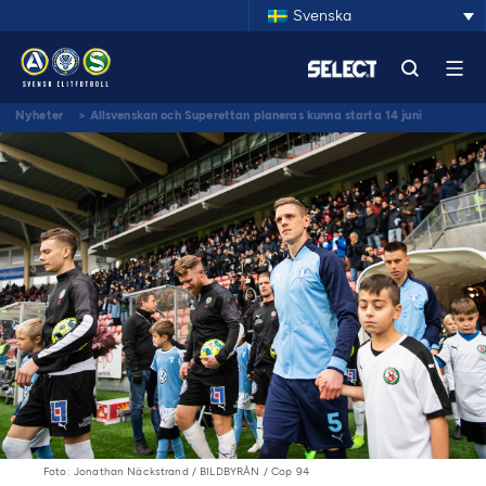
Svenska
Nyheter
>
Allsvenskan och Superettan planeras kunna starta 14 juni
Foto: Jonathan Näckstrand / BILDBYRÅN / Cop 94