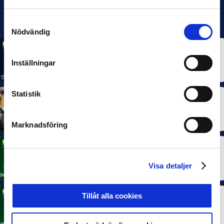
Samtyckesval
Nödvändig
MÅNADENS SPELARE
MÅNADENS TRÄNARE
Rösta på Månadens Spelare & Tränare i juli
Inställningar
7 AUG 2026
Statistik
MÅNADENS SPELARE
MÅNADENS TRÄNARE
Dubbla Landskrona-priser när juni summeras
10 JUL 2026
Marknadsföring
MÅNADENS SPELARE
Rösta på Månadens Spelare i juni
Visa detaljer
3 JUL 2026
Tillåt alla cookies
MÅNADENS TRÄNARE
Rösta på Månadens Tränare i juni
3 JUL 2026