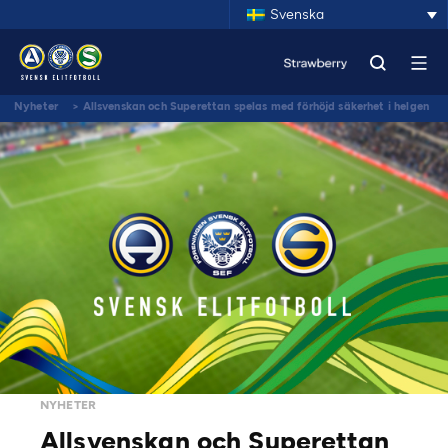
Svenska
Nyheter
>
Allsvenskan och Superettan spelas med förhöjd säkerhet i helgen
NYHETER
Allsvenskan och Superettan