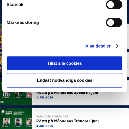
Statistik
Marknadsföring
HÅLLBARHET
Svensk Elitfotboll lanserar Fotbollseffekten – en
rapport om Sveriges starkaste folkrörelse och
samhällskraft
22 JUN 2026
Visa detaljer
MÅNADENS SPELARE
MÅNADENS TRÄNARE
Tillåt alla cookies
Dubbla Landskrona-priser när juni summeras
10 JUL 2026
Endast nödvändiga cookies
MÅNADENS SPELARE
Rösta på Månadens Spelare i juni
3 JUL 2026
MÅNADENS TRÄNARE
Rösta på Månadens Tränare i juni
3 JUL 2026