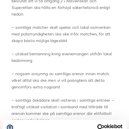
beslutat att vi till omgång 2 i Allsvenskan och
Superettan ska hålla en förhöjd säkerhetsnivå enligt
nedan.
– samtliga matcher skall spelas och lokal samverkan
med polismyndigheten ska ske inför matchen, för att
skapa bästa möjliga lägesbild
– utökad bemanning kring evenemangen utifrån lokal
bedömning
– nogsam avsyning av samtliga arenor innan match,
vilket alltid ska ske men vi vill poängtera att detta
genomförs extra nogsamt
– samtliga åskådare skall visiteras i samtliga entréer –
kraftigt utökad visitation i samband med tillträde till
arenan kommer ske på samtliga arenor där elitfotboll
spelas under helgen