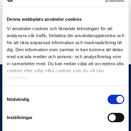
– var uppmärksamma på närområdet runt arenan och
enskilda individers beteende och även fordon i dess
närhet
Denna webbplats använder cookies
Vi använder cookies och liknande teknologier för att
– tyst minut på samtliga arenor
analysera vår trafik, förbättra din användarupplevelse och
för att rikta anpassad information och marknadsföring till
Dela på Facebook
Dela på Twitter
dig. Den information som samlas in kan komma att delas
med sociala medier och annons- och analysföretag som
vi samarbeter med. Du kan nedan välja att acceptera alla
cookies eller välja vilka cookies som du vill ska
användas.
Samtyckesval
Nödvändig
Inställningar