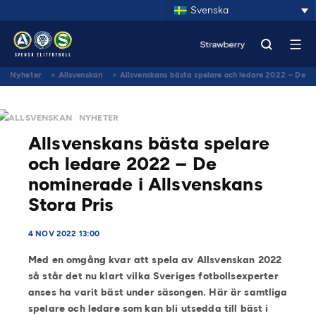
Svenska
Nyheter
>
Allsvenskan
>
Allsvenskans bästa spelare och ledare 2022 – De
nominerade i Allsvenskans Stora Pris
ALLSVENSKAN
NYHETER
Allsvenskans bästa spelare
och ledare 2022 – De
nominerade i Allsvenskans
Stora Pris
4 NOV 2022 13:00
Med en omgång kvar att spela av Allsvenskan 2022
så står det nu klart vilka Sveriges fotbollsexperter
anses ha varit bäst under säsongen. Här är samtliga
spelare och ledare som kan bli utsedda till bäst i