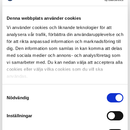
Årets Bästa Spelare:
Tilldelas den spelare som har varit bäst i Allsvenskan
under den gångna säsongen
Denna webbplats använder cookies
Vi använder cookies och liknande teknologier för att
Samuel Gustafson, BK Häcken
analysera vår trafik, förbättra din användarupplevelse och
Alexander Jeremejeff, BK Häcken
för att rikta anpassad information och marknadsföring till
Mikkel Rygaard, BK Häcken
dig. Den information som samlas in kan komma att delas
med sociala medier och annons- och analysföretag som
Vinnarna i varje kategori utses på Allsvenskans Stora
vi samarbeter med. Du kan nedan välja att acceptera alla
Pris den 8 november. Kanal 9 och discovery+
cookies eller välja vilka cookies som du vill ska
direktsänder mellan klockan 19:00-20:50.
användas.
Utöver ordinarie jurypriser så kommer också priset till
årets skyttekung att delas ut och årets mål
Samtyckesval
uppmärksammas. Dessutom utses ånyo årets
Nödvändig
bortasektion. Nytt för i år är att även priserna för årets
Unicoachspelare delas ut på galan. De priserna går till
Inställningar
de spelare som gjort bäst ifrån sig i årets P19
Allsvenskan.