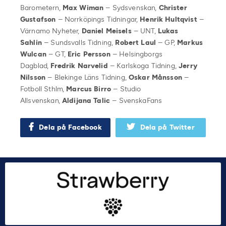
Barometern,
Max Wiman
– Sydsvenskan,
Christer
Gustafson
– Norrköpings Tidningar,
Henrik Hultqvist
–
Värnamo Nyheter,
Daniel Meisels
– UNT,
Lukas
Sahlin
– Sundsvalls Tidning,
Robert Laul
– GP,
Markus
Wulcan
– GT,
Eric Persson
– Helsingborgs
Dagblad,
Fredrik Narvelid
– Karlskoga Tidning,
Jerry
Nilsson
– Blekinge Läns Tidning,
Oskar Månsson
–
Fotboll Sthlm,
Marcus Birro
– Studio
Allsvenskan,
Aldijana Talic
– SvenskaFans
Dela på Facebook
Dela på Twitter