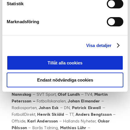
Statistik
I anslutning till Allsvenskans Stora Pris så överräcks
även Domarnas pris till årets spelare, årets ledare samt
årets domarvän.
Marknadsföring
Följande personer ingår
i 2022 års jury för
Allsvenskan:
Visa detaljer
Samtliga
16 huvudtränare
och
lagkaptener
till lagen i
Allsvenskan samt
Irma Helin Zibanejad
–
Discovery,
Jens Fjellström
– Discovery,
Petra
Tillåt alla cookies
Svensson
– Discovery,
Alexander Axén
–
Discovery,
Daniel Kristoffersson
– Aftonbladet,
Per
Endast nödvändiga cookies
Bohman
– Aftonbladet,
Anel Avdic
–
Expressen,
Therese Strömberg
– Expressen,
Daniel
Nannskog
– SVT Sport,
Olof Lundh
– TV4,
Martin
Petersson –
Fotbollskanalen,
Johan Elmander
–
Radiosporten,
Johan Esk
– DN,
Patrick Ekwall
–
FotbollDirekt,
Henrik Skiöld
– TT,
Anders Bengtsson
–
Offside,
Karl Andersson
– Hallands Nyheter,
Oskar
Pålsson
– Borås Tidning,
Mathias Lühr
–