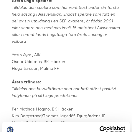
Årets unga spelare:
Tilldelas den spelare som har varit bäst under sin första
hela säsong i Allsvenskan. Endast spelare som fått en
del av sin utbildning i en SEF-akademi, är födda 2001
eller senare och med maximalt 15 matcher i Allsvenskan
eller i annat lands högstaliga före årets säsong är
valbara.
Yasin Ayari, AIK
Oscar Uddenäs, BK Häcken
Hugo Larsson, Malmö FF
Årets tränare:
Tilldelas den huvudtränare som har haft störst positivt
inflytande på sitt lags prestationer
Per-Mathias Högmo, BK Häcken
Kim Bergstrand/Thomas Lagerlöf, Djurgårdens IF
Henrik Rydström, Kalmar FF