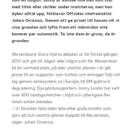
som en slogan. Jonny är kanske inte den som står
med tifon eller skriker under matcherna, men han
dyker alltid upp, förklarar Offsides chefredaktör
Johan Orrenius. Genom att ge priset till honom vill vi
visa grunden och lyfta fram att människor inte
kommer per automatik. Ta inte dem är givna, de är
grunden.
Allsvenskans Stora Hjärta delades ut för första gången
2013 och går till någon eller några som för Allsvenskan
till en varmare plats, på eller utanför planen. I år går
priset till en supporter som trofast och enträget följt sitt
lag genom seriesystem, ut i Europa, till SM-guld och
degradering. Djurgårdssupportern Jonny Lundin har sett
över 600 tävlingsmatcher i följd och ytterligare fler
innan sviten inleddes.
– Vi försöker hela tiden leta efter goda initiativ som
görs på och utanför planen kopplat till Allsvenskan,
säger Johan Orrenius.