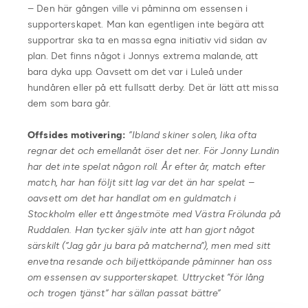
– Den här gången ville vi påminna om essensen i
supporterskapet. Man kan egentligen inte begära att
supportrar ska ta en massa egna initiativ vid sidan av
plan. Det finns något i Jonnys extrema malande, att
bara dyka upp. Oavsett om det var i Luleå under
hundåren eller på ett fullsatt derby. Det är lätt att missa
dem som bara går.
Offsides motivering:
”Ibland skiner solen, lika ofta
regnar det och emellanåt öser det ner. För Jonny Lundin
har det inte spelat någon roll. År efter år, match efter
match, har han följt sitt lag var det än har spelat –
oavsett om det har handlat om en guldmatch i
Stockholm eller ett ångestmöte med Västra Frölunda på
Ruddalen. Han tycker själv inte att han gjort något
särskilt (”Jag går ju bara på matcherna”), men med sitt
envetna resande och biljettköpande påminner han oss
om essensen av supporterskapet. Uttrycket ”för lång
och trogen tjänst” har sällan passat bättre”