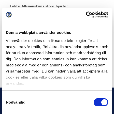
Fakta Allsvenskans stora hjärta:
Delas ut av Fotbollsmagasinet Offside. Priset startades
2013 och är en del av Allsvenskans Stora Pris.
Vinnare av Allsvenskans stora hjärta:
Denna webbplats använder cookies
2013 Mohammed Ali Khan
Vi använder cookies och liknande teknologier för att
2014 BP-supportern Anders Ungh
analysera vår trafik, förbättra din användarupplevelse och
2015 De Allsvenska supportrar som bistått flyktingar
för att rikta anpassad information och marknadsföring till
under säsongen
dig. Den information som samlas in kan komma att delas
2016 DIF-supportern Jonny Lundin
med sociala medier och annons- och analysföretag som
vi samarbeter med. Du kan nedan välja att acceptera alla
Dela på Facebook
Dela på Twitter
cookies eller välja vilka cookies som du vill ska
användas.
Samtyckesval
Nödvändig