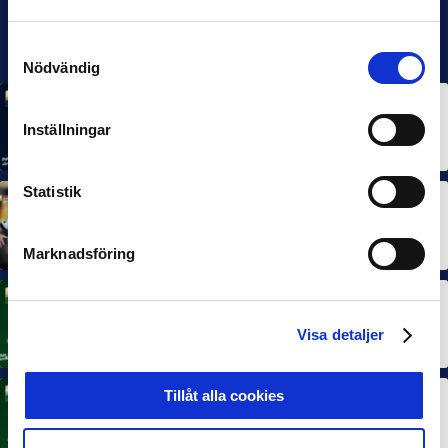
Samtyckesval
Nödvändig
MÅNADENS SPELARE
MÅNADENS TRÄNARE
Rösta på Månadens Spelare & Tränare i juli
Inställningar
7 AUG 2026
Statistik
MÅNADENS SPELARE
MÅNADENS TRÄNARE
Dubbla Landskrona-priser när juni summeras
10 JUL 2026
Marknadsföring
MÅNADENS SPELARE
Rösta på Månadens Spelare i juni
Visa detaljer
3 JUL 2026
Tillåt alla cookies
MÅNADENS TRÄNARE
Rösta på Månadens Tränare i juni
3 JUL 2026