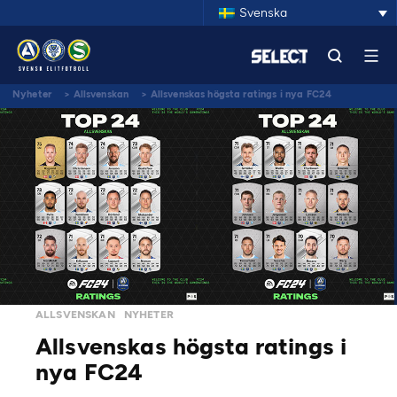
Svenska
Nyheter
>
Allsvenskan
>
Allsvenskas högsta ratings i nya FC24
ALLSVENSKAN
NYHETER
Allsvenskas högsta ratings i
nya FC24