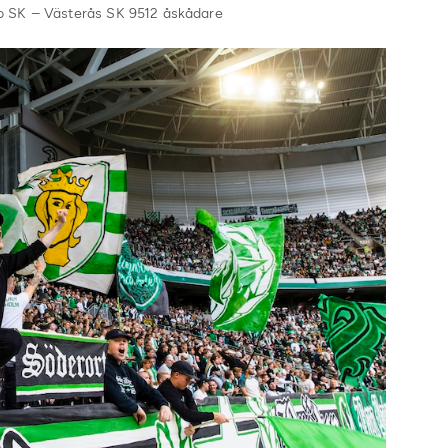
o SK – Västerås SK 9512 åskådare