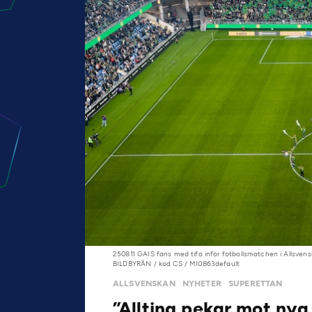
250811 GAIS fans med tifo inför fotbollsmatchen i Allsven
BILDBYRÅN / kod CS / MI0863default
ALLSVENSKAN
NYHETER
SUPERETTAN
”Allting pekar mot nya