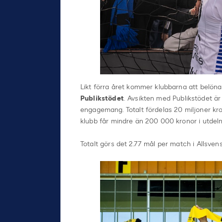
Likt förra året kommer klubbarna att belöna
Publikstödet
. Avsikten med Publikstödet är 
engagemang. Totalt fördelas 20 miljoner kro
klubb får mindre än 200 000 kronor i utdeln
Totalt görs det 2.77 mål per match i Allsve