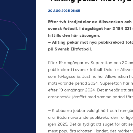
20 AUG 2025 06:05
Efter två tredjedelar av Allsvenskan och 
svensk fotboll. I dagsläget har 2 184 33
hittills den här säsongen.
– Allting pekar mot nya publikrekord tota
på Svensk Elitfotboll.
Efter 19 omgångar av Superettan och 20 om
publikrekord i svensk fotboll. Dels för All
som 16-lagsserie. Just nu har Allsvenskan ha
motsvarande period 2024. Superettan har h
efter 19 omgångar 2024. Det innebär att ar
arenabesök jämfört med samma period förr
– Klubbarna jobbar väldigt hårt och framgån
alla. Båda nuvarande publikrekorden för lig
igen 2025. Det är tydligt att suget för att se
mest populära idrotten i landet, det märker 