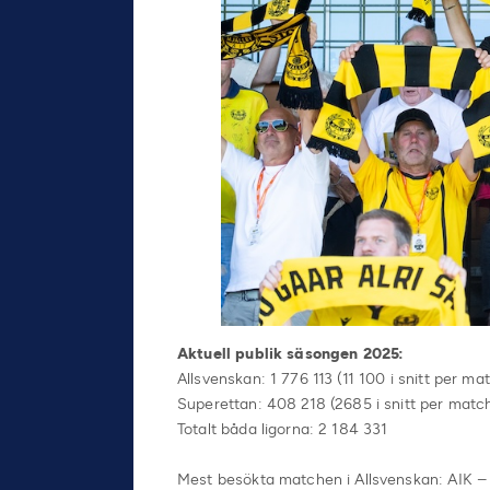
Aktuell publik säsongen 2025:
Allsvenskan: 1 776 113 (11 100 i snitt per ma
Superettan: 408 218 (2685 i snitt per matc
Totalt båda ligorna: 2 184 331
Mest besökta matchen i Allsvenskan: AIK