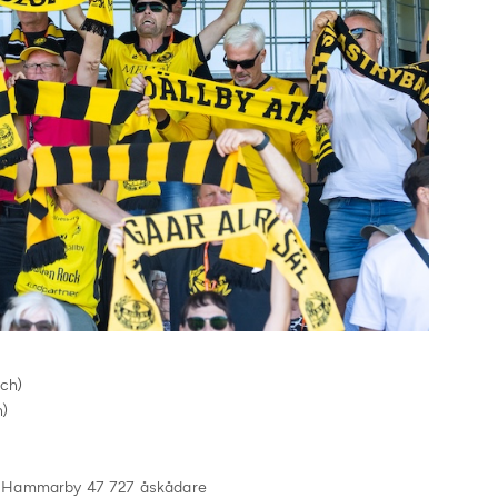
tch)
h)
 – Hammarby 47 727 åskådare