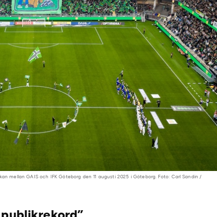
skan mellan GAIS och IFK Göteborg den 11 augusti 2025 i Göteborg. Foto: Carl Sandin /
 publikrekord”