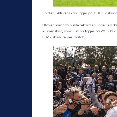
Snittet i Allsvenskan ligger på 11 100 åskå
Utöver nämnda publikrekord så ligger AIK bra 
Allsvenskan, som just nu ligger på 28 589 å
892 åskådare per match.