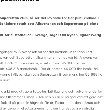
Superettan 2025 så ser det lovande för fler publikrekord i
1 åskådare totalt sett Allsvenskan och Superettan på plats
lt för elitfotbollen i Sverige, säger Ola Rydén, ligaansvarig
gångar av Allsvenskan så ser det lovande ut för ännu ett
svenskan och Superettan tillsammans men också för Allsvenskan
ft 1 776 113 arenabesök, vilket är över 45 000 fler än
aft 408 218 arenabesök. Det är nästan 44 000 fler besök än
enorna i Allsvenskan och Superettan tillsammans har 88 885 fler
a året.
gsrikt med att göra fotbollen lättillgänglig och välkomnande för
orna tillsammans slogs 2024 och nu är vi på god väg att göra det
 fotboll på plats är högre år för år. Fotbollen är den största och
vi av genom fullsatta arenor runt om i landet och en otrolig