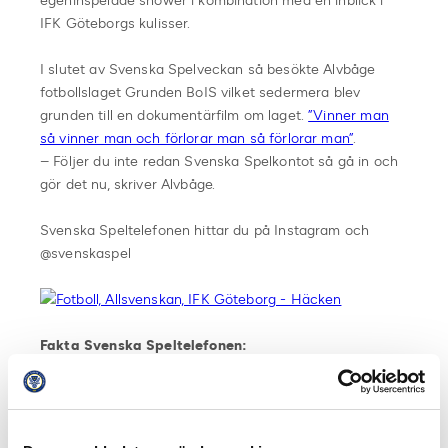
egeninspelade shower i kombination med en inblick i
IFK Göteborgs kulisser.
I slutet av Svenska Spelveckan så besökte Alvbåge
fotbollslaget Grunden BoIS vilket sedermera blev
grunden till en dokumentärfilm om laget.
”Vinner man
så vinner man och förlorar man så förlorar man”
.
– Följer du inte redan Svenska Spelkontot så gå in och
gör det nu, skriver Alvbåge.
Svenska Speltelefonen hittar du på Instagram och
@svenskaspel
Fakta Svenska Speltelefonen:
Svenska Speltelefonen vandrar varje vecka mellan olika
idrottsprofiler som får i uppdrag att på Instagram
(@svenskaspel) dela med sig av sin vardag. Det kan vara
allt från selfies till filmklipp från dagens träning eller