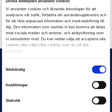
Denna webbplats använder cookies
aktivitet. Svenska Spel beskriver själva konceptet som
Vi använder cookies och liknande teknologier för att
”ett ärligt och autentiskt sätt att låta svenska folket få
en inblick i livet hos några av våra största idrottsprofiler
analysera vår trafik, förbättra din användarupplevelse och
och intressanta personligheter.”
för att rikta anpassad information och marknadsföring till
dig. Den information som samlas in kan komma att delas
med sociala medier och annons- och analysföretag som
Dela på Facebook
Dela på Twitter
vi samarbeter med. Du kan nedan välja att acceptera alla
cookies eller välja vilka cookies som du vill ska
användas.
Samtyckesval
Nödvändig
Inställningar
Statistik