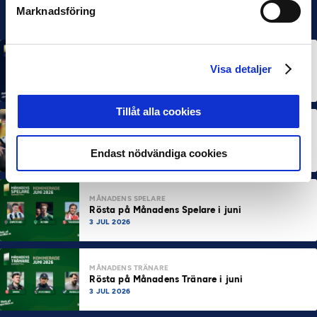
Marknadsföring
MÅNADENS SPELARE
MÅNADENS TRÄNARE
Visa detaljer
Rösta på Månadens Spelare & Tränare i juli
7 AUG 2026
Tillåt alla cookies
MÅNADENS SPELARE
MÅNADENS TRÄNARE
Dubbla Landskrona-priser när juni summeras
Endast nödvändiga cookies
10 JUL 2026
MÅNADENS SPELARE
Rösta på Månadens Spelare i juni
3 JUL 2026
MÅNADENS TRÄNARE
Rösta på Månadens Tränare i juni
3 JUL 2026