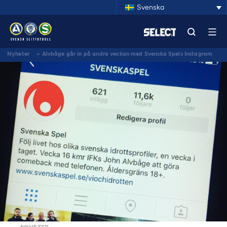
Svenska
Nyheter
>
Alvbåge går in på andra veckan med Svenska Spels Instagram