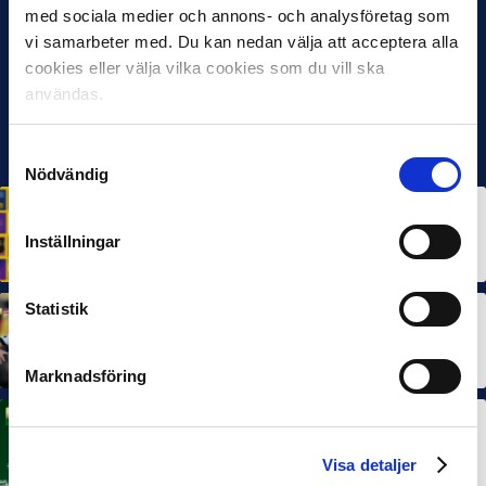
med sociala medier och annons- och analysföretag som
vi samarbeter med. Du kan nedan välja att acceptera alla
cookies eller välja vilka cookies som du vill ska
användas.
Samtyckesval
Nödvändig
HÅLLBARHET
Svensk Elitfotboll lanserar Fotbollseffekten – en
Inställningar
rapport om Sveriges starkaste folkrörelse och
samhällskraft
22 JUN 2026
Statistik
MÅNADENS SPELARE
MÅNADENS TRÄNARE
Dubbla Landskrona-priser när juni summeras
10 JUL 2026
Marknadsföring
MÅNADENS SPELARE
Rösta på Månadens Spelare i juni
Visa detaljer
3 JUL 2026