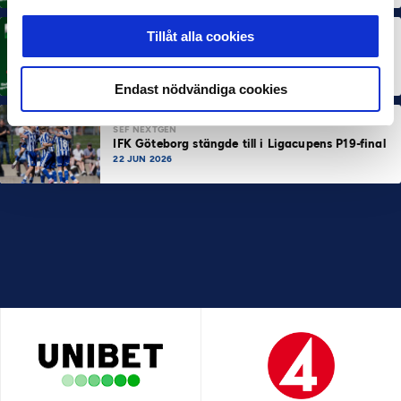
Tillåt alla cookies
MÅNADENS TRÄNARE
Rösta på Månadens Tränare i juni
3 JUL 2026
Endast nödvändiga cookies
SEF NEXTGEN
IFK Göteborg stängde till i Ligacupens P19-final
22 JUN 2026