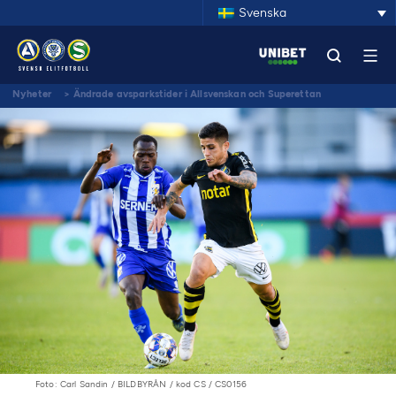
Svenska
Nyheter
>
Ändrade avsparkstider i Allsvenskan och Superettan
Foto: Carl Sandin / BILDBYRÅN / kod CS / CS0156