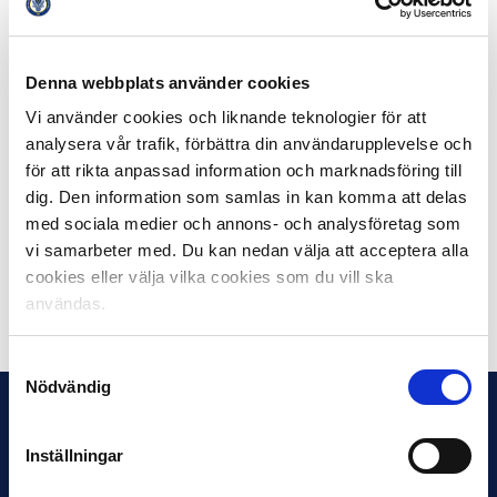
Allsvenskan genom tiderna.
Utöver de 432 matcher som Andreas Johansson spelat i
Denna webbplats använder cookies
Allsvenskan har han även gjort 91 matcher i Superettan.
Vi använder cookies och liknande teknologier för att
De totalt 523 matcherna inom den svenska elitfotbollen
analysera vår trafik, förbättra din användarupplevelse och
gör att han ligger på en andra plats på listan över
för att rikta anpassad information och marknadsföring till
Svensk Elitfotbolls legendarer – endast 25 matcher
bakom Kristian Bergström som noterades för hela 548
dig. Den information som samlas in kan komma att delas
matcher i Allsvenskan och Superettan under sin långa
med sociala medier och annons- och analysföretag som
och imponerande karriär.
vi samarbeter med. Du kan nedan välja att acceptera alla
cookies eller välja vilka cookies som du vill ska
användas.
Dela på Facebook
Dela på Twitter
Samtyckesval
Nödvändig
Inställningar