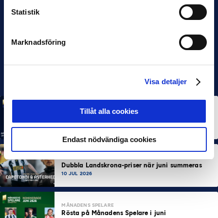
Statistik
Marknadsföring
Visa detaljer
MÅNADENS SPELARE
MÅNADENS TRÄNARE
Tillåt alla cookies
Rösta på Månadens Spelare & Tränare i juli
7 AUG 2026
Endast nödvändiga cookies
MÅNADENS SPELARE
MÅNADENS TRÄNARE
Dubbla Landskrona-priser när juni summeras
10 JUL 2026
MÅNADENS SPELARE
Rösta på Månadens Spelare i juni