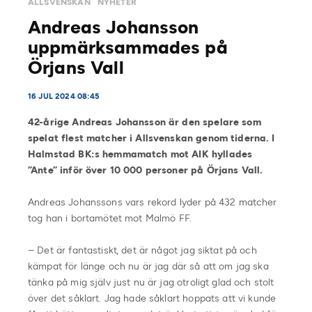
ALLSVENSKAN
NYHETER
Andreas Johansson
uppmärksammades på
Örjans Vall
16 JUL 2024 08:45
42-årige Andreas Johansson är den spelare som
spelat flest matcher i Allsvenskan genom tiderna. I
Halmstad BK:s hemmamatch mot AIK hyllades
”Ante” inför över 10 000 personer på Örjans Vall.
Andreas Johanssons vars rekord lyder på 432 matcher
tog han i bortamötet mot Malmö FF.
– Det är fantastiskt, det är något jag siktat på och
kämpat för länge och nu är jag där så att om jag ska
tänka på mig själv just nu är jag otroligt glad och stolt
över det såklart. Jag hade såklart hoppats att vi kunde