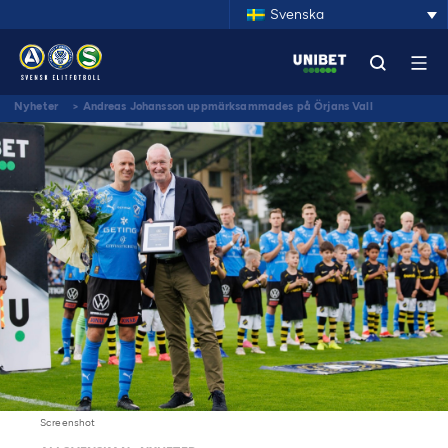
Svenska
Nyheter
>
Andreas Johansson uppmärksammades på Örjans Vall
Screenshot