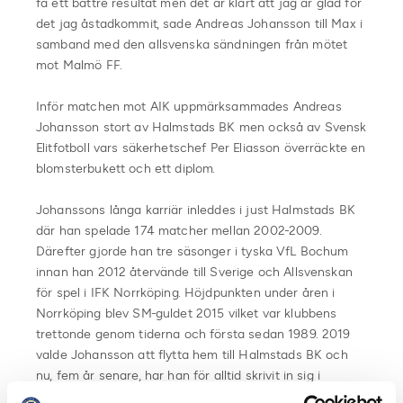
få ett bättre resultat men det är klart att jag är glad för
det jag åstadkommit, sade Andreas Johansson till Max i
samband med den allsvenska sändningen från mötet
mot Malmö FF.
Inför matchen mot AIK uppmärksammades Andreas
Johansson stort av Halmstads BK men också av Svensk
Elitfotboll vars säkerhetschef Per Eliasson överräckte en
blomsterbukett och ett diplom.
Johanssons långa karriär inleddes i just Halmstads BK
där han spelade 174 matcher mellan 2002-2009.
Därefter gjorde han tre säsonger i tyska VfL Bochum
innan han 2012 återvände till Sverige och Allsvenskan
för spel i IFK Norrköping. Höjdpunkten under åren i
Norrköping blev SM-guldet 2015 vilket var klubbens
trettonde genom tiderna och första sedan 1989. 2019
valde Johansson att flytta hem till Halmstads BK och
nu, fem år senare, har han för alltid skrivit in sig i
historieböckerna som den spelare med flest matcher i