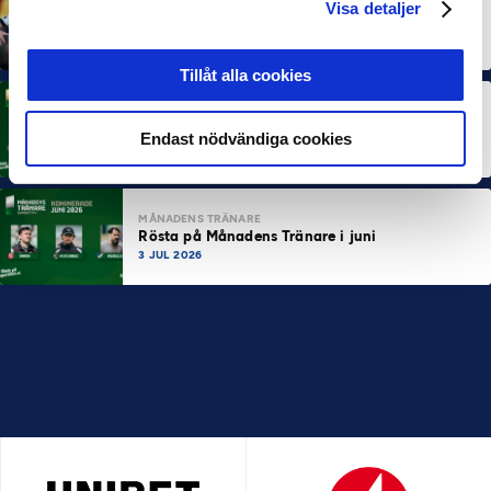
MÅNADENS SPELARE
MÅNADENS TRÄNARE
Visa detaljer
Dubbla Landskrona-priser när juni summeras
10 JUL 2026
Tillåt alla cookies
MÅNADENS SPELARE
Rösta på Månadens Spelare i juni
Endast nödvändiga cookies
3 JUL 2026
MÅNADENS TRÄNARE
Rösta på Månadens Tränare i juni
3 JUL 2026