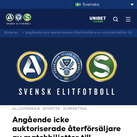
Svenska
Nyheter
>
Angående icke auktoriserade återförsäljare av matchbiljetter till
Allsvenskan och Superettan
ALLSVENSKAN
NYHETER
SUPERETTAN
Angående icke
auktoriserade återförsäljare