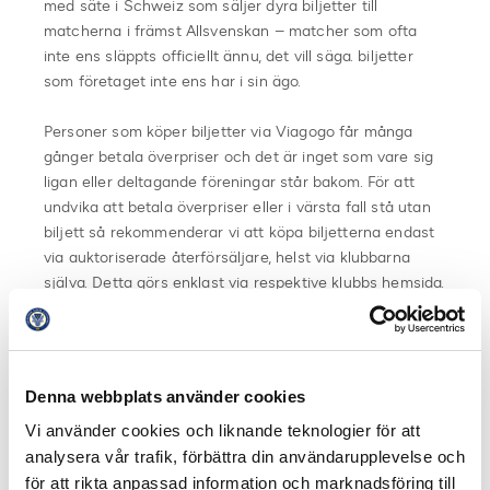
med säte i Schweiz som säljer dyra biljetter till
matcherna i främst Allsvenskan – matcher som ofta
inte ens släppts officiellt ännu, det vill säga. biljetter
som företaget inte ens har i sin ägo.
Personer som köper biljetter via Viagogo får många
gånger betala överpriser och det är inget som vare sig
ligan eller deltagande föreningar står bakom. För att
undvika att betala överpriser eller i värsta fall stå utan
biljett så rekommenderar vi att köpa biljetterna endast
via auktoriserade återförsäljare, helst via klubbarna
själva. Detta görs enklast via respektive klubbs hemsida.
Länk till varje klubbs hemsida finns här:
Allsvenskan
Superettan
Denna webbplats använder cookies
Vi använder cookies och liknande teknologier för att
Dela på Facebook
Dela på Twitter
analysera vår trafik, förbättra din användarupplevelse och
för att rikta anpassad information och marknadsföring till