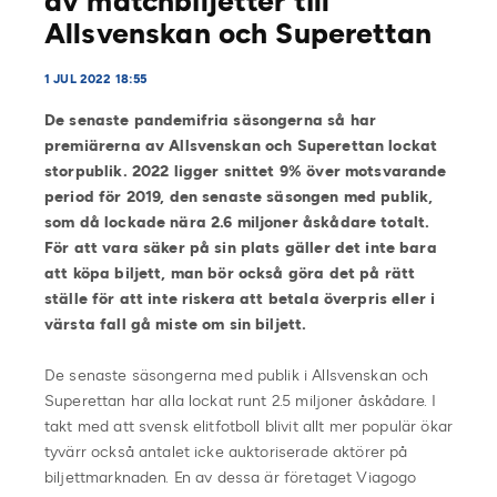
av matchbiljetter till
Allsvenskan och Superettan
1 JUL 2022 18:55
De senaste pandemifria säsongerna så har
premiärerna av Allsvenskan och Superettan lockat
storpublik. 2022 ligger snittet 9% över motsvarande
period för 2019, den senaste säsongen med publik,
som då lockade nära 2.6 miljoner åskådare totalt.
För att vara säker på sin plats gäller det inte bara
att köpa biljett, man bör också göra det på rätt
ställe för att inte riskera att betala överpris eller i
värsta fall gå miste om sin biljett.
De senaste säsongerna med publik i Allsvenskan och
Superettan har alla lockat runt 2.5 miljoner åskådare. I
takt med att svensk elitfotboll blivit allt mer populär ökar
tyvärr också antalet icke auktoriserade aktörer på
biljettmarknaden. En av dessa är företaget Viagogo