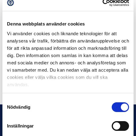
möjligheter att ta in detta i Sverige och vi kan vara en
del av utvecklingen och skapa från våra förutsättningar
utifrån det.
Denna webbplats använder cookies
Både Svensk Elitfotboll och SFSU har tidigare under
Vi använder cookies och liknande teknologier för att
vintern haft ett nära samarbete med danskarna. Mats
analysera vår trafik, förbättra din användarupplevelse och
Enquist har föreläst för danska klubbföreträdare om hur
för att rikta anpassad information och marknadsföring till
vi i Sverige samarbetar mellan partners, klubbar och
dig. Den information som samlas in kan komma att delas
supportrar och SFSU har föreläst om den svenska
med sociala medier och annons- och analysföretag som
positiva publikutvecklingen, och nu ligger fokus alltså på
vi samarbeter med. Du kan nedan välja att acceptera alla
det här projektet.
cookies eller välja vilka cookies som du vill ska
användas.
Dela på Facebook
Dela på Twitter
Samtyckesval
Nödvändig
Inställningar