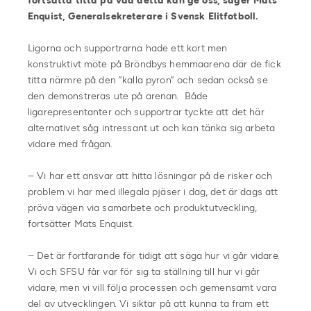
fortsätta titta på vad detta kan ge oss, säger Mats
Enquist, Generalsekreterare i Svensk Elitfotboll.
Ligorna och supportrarna hade ett kort men
konstruktivt möte på Bröndbys hemmaarena där de fick
titta närmre på den ”kalla pyron” och sedan också se
den demonstreras ute på arenan. Både
ligarepresentanter och supportrar tyckte att det här
alternativet såg intressant ut och kan tänka sig arbeta
vidare med frågan.
– Vi har ett ansvar att hitta lösningar på de risker och
problem vi har med illegala pjäser i dag, det är dags att
pröva vägen via samarbete och produktutveckling,
fortsätter Mats Enquist.
– Det är fortfarande för tidigt att säga hur vi går vidare.
Vi och SFSU får var för sig ta ställning till hur vi går
vidare, men vi vill följa processen och gemensamt vara
del av utvecklingen. Vi siktar på att kunna ta fram ett