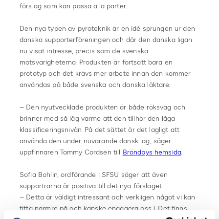
förslag som kan passa alla parter.
Den nya typen av pyroteknik är en idé sprungen ur den
danska supporterföreningen och där den danska ligan
nu visat intresse, precis som de svenska
motsvarigheterna. Produkten är fortsatt bara en
prototyp och det krävs mer arbete innan den kommer
användas på både svenska och danska läktare.
– Den nyutvecklade produkten är både röksvag och
brinner med så låg värme att den tillhör den låga
klassificeringsnivån. På det sättet är det lagligt att
använda den under nuvarande dansk lag, säger
uppfinnaren Tommy Cordsen till
Bröndbys hemsida
.
Sofia Bohlin, ordförande i SFSU säger att även
supportrarna är positiva till det nya förslaget.
– Detta är väldigt intressant och verkligen något vi kan
titta närmre på och kanske engagera oss i. Det finns