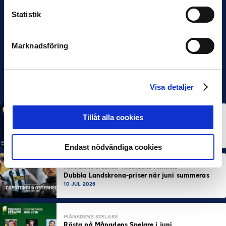
Statistik
Marknadsföring
Visa detaljer
Tillåt alla cookies
MÅNADENS SPELARE
MÅNADENS TRÄNARE
Rösta på Månadens Spelare & Tränare i juli
7 AUG 2026
Endast nödvändiga cookies
MÅNADENS SPELARE
MÅNADENS TRÄNARE
Dubbla Landskrona-priser när juni summeras
10 JUL 2026
MÅNADENS SPELARE
Rösta på Månadens Spelare i juni