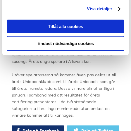
2006, som den senaste säsongen gjort utmärkande
insatser i P19 Allsvenskan (minst tio matcher) och som
Visa detaljer
visat mognad och ledaregenskaper i sitt spel.
Meriterande är om spelaren även fått göra inhopp på
Tillåt alla cookies
seniornivå i Allsvenskan eller Superettan under
säsongen (max tio matcher under säsongen – spelare
som gjort fler än tio matcher i A-laget anses ha lämnat
Endast nödvändiga cookies
Unicoachverksamheten och kan då inte nomineras).
Spelarna som vinner utmärkelsen ska kunna bli nästa
säsongs Årets unga spelare i Allsvenskan.
Utöver spelarpriserna så kommer även pris delas ut till
årets Unicoachklubb samt till årets Unicoach, som går
till årets främsta ledare. Dessa vinnare blir offentliga i
januari, i samband med att resultatet för årets
certifiering presenteras. I de två sistnämnda
kategorierna finns inga nominerade utan endast en
vinnare kommer att tillkännages.
Dela på Facebook
Dela på Twitter