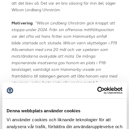
att det blev så. Det var en bra säsong för min del, säger
Wilson Lindberg Uhrström.
Motivering
:
”Wilson Lindberg Uhrström gick knappt att
stoppa under 2024. Från sin offensiva mittfältsposition
var det ofta vid hans fötter som Hammarbys anfall
både startade och slutade. Wilson vann skytteligan i P19
Allsvenskan med sina 20 mål och var spelaren som
motståndarna avskydde att möta. De många
imponerande insatserna gav honom en plats i P18-
landslaget, samtidigt som Hammarby visade sin
framtidstro till talangen genom att låta honom vara med
i truppen under årets sista allsvenska match.”
Baker Amer, Helsingborgs IF är Årets Unicoachforward.
– Det känns såklart väldigt bra att få det här priset och
Denna webbplats använder cookies
jag är stolt över mig själv. Det är ett bevis på att jag
Vi använder cookies och liknande teknologier för att
gjort en bra säsong, och det ger mig både
självförtroende och motivation att köra vidare, säger
analysera vår trafik, förbättra din användarupplevelse och