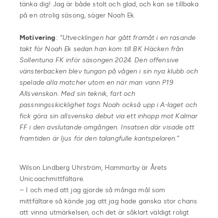
tänka dig! Jag är både stolt och glad, och kan se tillbaka
på en otrolig säsong, säger Noah Ek.
Motivering
:
”Utvecklingen har gått framåt i en rasande
takt för Noah Ek sedan han kom till BK Häcken från
Sollentuna FK inför säsongen 2024. Den offensive
vänsterbacken blev tungan på vågen i sin nya klubb och
spelade alla matcher utom en när man vann P19
Allsvenskan. Med sin teknik, fart och
passningsskicklighet togs Noah också upp i A-laget och
fick göra sin allsvenska debut via ett inhopp mot Kalmar
FF i den avslutande omgången. Insatsen där visade att
framtiden är ljus för den talangfulle kantspelaren.”
Wilson Lindberg Uhrström, Hammarby är Årets
Unicoachmittfältare.
– I och med att jag gjorde så många mål som
mittfältare så kände jag att jag hade ganska stor chans
att vinna utmärkelsen, och det är såklart väldigt roligt