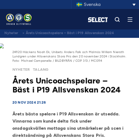
Svenska
Nyheter
>
Årets Unicoachspelare – Bäst i P19 Allsvenskan 2024
241120 Häckens Noah Ek, Unibets Anders Falk och Malmös William Nieroth
Lundgren under Allsvenskans Stora Pris den 20 november 2024 i Stockholm.
Foto: Michael Campanella / BILDBYRÅN / COP 313 / MC0114
NYHETER
TALANG
Årets Unicoachspelare –
Bäst i P19 Allsvenskan 2024
20 NOV 2024 21:26
Årets bästa spelare i P19 Allsvenskan är utsedda.
Vinnarna som kunde delta fick under
onsdagskvällen mottaga sina utmärkelser på scen i
direktsändning på Allsvenskans Stora Pris.