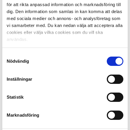
Baker Amer.
för att rikta anpassad information och marknadsföring till
dig. Den information som samlas in kan komma att delas
Motivering
: ”
Det var inte lätt att möta Baker Amer i
med sociala medier och annons- och analysföretag som
årets upplaga av P19 Allsvenskan. HIF-talangen utgick
vi samarbeter med. Du kan nedan välja att acceptera alla
från vänsterkanten men utnyttjade sin rörlighet, teknik
cookies eller välja vilka cookies som du vill ska
och arbetskapacitet för att röra till det hos
användas.
motståndarlagen. Han landade i slutändan på 17 mål i
serien, varav många kom när han antingen tog
Samtyckesval
löpningar i djupled eller in i planens centrala delar.
Nödvändig
Baker fick i slutet av säsongen också göra sin
efterlängtade och välförtjänta debut i Superettan.
”
Inställningar
Fakta om Årets Unicoachspelare
Priserna Årets Unicoachklubb, Årets Unicoach och
Statistik
Unicoachspelare instiftades av Unibet och Svensk
Elitfotboll inför säsongen 2021.
Marknadsföring
Årets Unicoachspelare går till en spelare per lagdel
(målvakt, back, mittfältare och forward) född 2005 eller