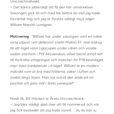
Unicoachmålvakt.
– Det känns jätteroligt att få den här utmärkelsen.
Säsongen gick till och med lite bättre än vad jag hade
förväntat mig och jag är förstås väldigt nöjd, säger
William Nieroth Lundgren.
Motivering
:
”William har under säsongen varit en säker
sista utpost i ett defensivt starkt Malmö FF. Han bidrog
till att laget vann Ligacupen under våren och visade
sedan storform i P19 Allsvenskan, vilket bland annat lett
till fortsatta uttagningar och matcher för P18-landslaget,
men även bänkplatser i A-laget. William är en modern
målvakt som är bra med fötterna, säker i luften och
snabb längs linjen. Han var också den ende på sin
position att göra mål i årets seriespel!”
Noah Ek, BK Häcken är Årets Unicoachback.
– Jag blev väldigt glad över att bli nominerad, och när
jag fick beskedet att jag hade vunnit … Ja, du kan ju