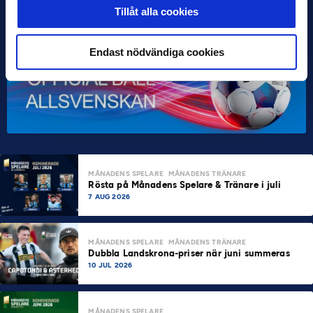
Tillåt alla cookies
Endast nödvändiga cookies
MÅNADENS SPELARE
MÅNADENS TRÄNARE
Rösta på Månadens Spelare & Tränare i juli
7 AUG 2026
MÅNADENS SPELARE
MÅNADENS TRÄNARE
Dubbla Landskrona-priser när juni summeras
10 JUL 2026
MÅNADENS SPELARE