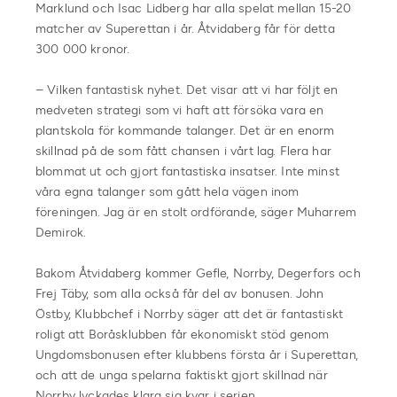
Marklund och Isac Lidberg har alla spelat mellan 15-20
matcher av Superettan i år. Åtvidaberg får för detta
300 000 kronor.
– Vilken fantastisk nyhet. Det visar att vi har följt en
medveten strategi som vi haft att försöka vara en
plantskola för kommande talanger. Det är en enorm
skillnad på de som fått chansen i vårt lag. Flera har
blommat ut och gjort fantastiska insatser. Inte minst
våra egna talanger som gått hela vägen inom
föreningen. Jag är en stolt ordförande, säger Muharrem
Demirok.
Bakom Åtvidaberg kommer Gefle, Norrby, Degerfors och
Frej Täby, som alla också får del av bonusen. John
Östby, Klubbchef i Norrby säger att det är fantastiskt
roligt att Boråsklubben får ekonomiskt stöd genom
Ungdomsbonusen efter klubbens första år i Superettan,
och att de unga spelarna faktiskt gjort skillnad när
Norrby lyckades klara sig kvar i serien.