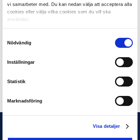
vi samarbeter med. Du kan nedan välja att acceptera alla
cookies eller välja vilka cookies som du vill ska
Vinnaren av Ungdomsbonusligan får 300.000 kronor,
användas.
250.000 går till tvåan, trean får 200.000, fyran 150.000
och femman 100.000 kronor.
Samtyckesval
Maximalt två poäng per match för varje spelare som
Nödvändig
deltagit på plan omgång 1 till och med omgång 27.
Detta för att undvika att lag vars matcher i seriens
Inställningar
slutskede saknar betydelse ska frestas spela med
många unga spelare och knipa bonuspoäng. Spelaren
ska vara född 1996 eller senare.
Statistik
Dela på Facebook
Dela på Twitter
Marknadsföring
Visa detaljer