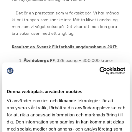
– Det är en prestation som vi faktiskt gör. Vi har många
killar i truppen som kanske inte fått ta klivet i andra lag,
men som vi vågat satsa på. Det visar att man kan göra
bra saker även med ett ungt lag.
Resultat av Svensk Elitfotbolls ungdomsbonus 2017:
Åtvidabergs FF
, 326 poäng – 300 000 kronor
Gefle IF
240p – 250 000 kronor
Norrby IF
228p – 200 000 kronor
Degerfors IF
159p – 150 000 kronor
Frej Täby
150p – 100 000 kronor
Denna webbplats använder cookies
Vi använder cookies och liknande teknologier för att
analysera vår trafik, förbättra din användarupplevelse och
för att rikta anpassad information och marknadsföring till
Fakta Ungdomsbonusen:
dig. Den information som samlas in kan komma att delas
Ungdomsbonus är ett system för att premiera klubbar
med sociala medier och annons- och analysföretag som
som matchar sina unga spelare i Superettan.