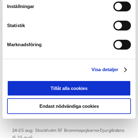
1-2 aug: Falkenberg (Falkenbergs FF-Malmö FF 3 aug)
Inställningar
Datum ej klart: Ljungskile (Ljungskile-Landskrona BOIS 3
aug)
Statistik
9-10 aug: Helsingborg (Helsingborgs IF-IFK Norrköping
Marknadsföring
10 aug)
12-13 aug: Malmö (Malmö FF-Örebro SK 13 aug)
Visa detaljer
16 aug. Värnamo (IFK Värnamo-Jönköping Södra IF 17
aug)
Tillåt alla cookies
17 aug: Södertälje (Syrianska FC-Landskrona BOIS 17
aug)
Endast nödvändiga cookies
21 aug: Östersund (Östersunds FK-IK Sirius FK 24 aug)
24-25 aug: Stockholm (IF Brommapojkarna-Djurgårdens
IF 25 aug)