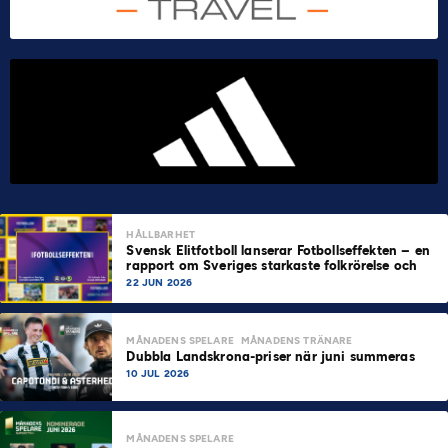
HÅLLBARHET
Svensk Elitfotboll lanserar Fotbollseffekten – en
rapport om Sveriges starkaste folkrörelse och
samhällskraft
22 JUN 2026
MÅNADENS SPELARE
MÅNADENS TRÄNARE
Dubbla Landskrona-priser när juni summeras
10 JUL 2026
MÅNADENS SPELARE