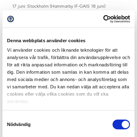
17 juni: Stockholm (Hammarby IF-GAIS 18 juni)
25 juni: Uppsala (IK Sirius FK-Värnamo 26 juni)
27 juni: Sundsvall (IFK Sundsvall-Östersunds FK 28 juni)
Denna webbplats använder cookies
28 juni: Södertälje (Assyriska FF-Jönköping Södra IF 29
Vi använder cookies och liknande teknologier för att
juni)
analysera vår trafik, förbättra din användarupplevelse och
för att rikta anpassad information och marknadsföring till
5-6 juli: Örebro (Örebro SK-IFK Norrköping 6 juli)
dig. Den information som samlas in kan komma att delas
med sociala medier och annons- och analysföretag som
11-12 juli: Stockholm (AIK-Kalmar FF 12 juli)
vi samarbeter med. Du kan nedan välja att acceptera alla
cookies eller välja vilka cookies som du vill ska
18-19 juli: Gävle (Gefle IF-Halmstad BK 19 juli)
användas.
24 juli: Varberg (Varbergs BOIS-Degerfors IF 27 juli)
Samtyckesval
Nödvändig
25-26 juli: Halmstad (Halmstad BK-Gefle IF 26 juli)