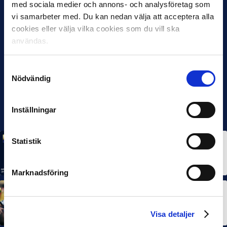
med sociala medier och annons- och analysföretag som
vi samarbeter med. Du kan nedan välja att acceptera alla
cookies eller välja vilka cookies som du vill ska
användas.
Samtyckesval
Nödvändig
Inställningar
Statistik
MÅNADENS SPELARE
MÅNADENS TRÄNARE
Rösta på Månadens Spelare & Tränare i juli
7 AUG 2026
Marknadsföring
MÅNADENS SPELARE
MÅNADENS TRÄNARE
Dubbla Landskrona-priser när juni summeras
10 JUL 2026
Visa detaljer