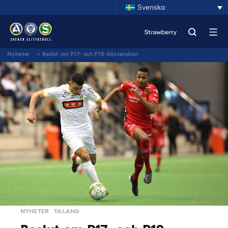
Svenska
Nyheter
>
Beslut om P17- och P19-Allsvenskan
NYHETER
TALANG