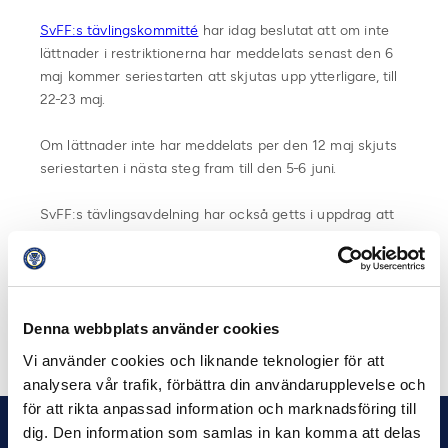
SvFF:s tävlingskommitté
har idag beslutat att om inte
lättnader i restriktionerna har meddelats senast den 6
maj kommer seriestarten att skjutas upp ytterligare, till
22-23 maj.
Om lättnader inte har meddelats per den 12 maj skjuts
seriestarten i nästa steg fram till den 5-6 juni.
SvFF:s tävlingsavdelning har också getts i uppdrag att
utreda ev andra konsekvenser för tävlingarna om
restriktionerna kvarstår, med avrapportering till
tävlingskommittén i mitten av maj.
Denna webbplats använder cookies
Dela på Facebook
Dela på Twitter
Vi använder cookies och liknande teknologier för att
analysera vår trafik, förbättra din användarupplevelse och
för att rikta anpassad information och marknadsföring till
dig. Den information som samlas in kan komma att delas