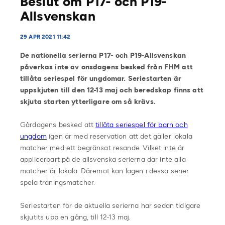
Beslut om P17- och P19-
Allsvenskan
29 APR 2021 11:42
De nationella serierna P17- och P19-Allsvenskan
påverkas inte av onsdagens besked från FHM att
tillåta seriespel för ungdomar. Seriestarten är
uppskjuten till den 12-13 maj och beredskap finns att
skjuta starten ytterligare om så krävs.
Gårdagens besked att
tillåta seriespel för barn och
ungdom
igen är med reservation att det gäller lokala
matcher med ett begränsat resande. Vilket inte är
applicerbart på de allsvenska serierna där inte alla
matcher är lokala. Däremot kan lagen i dessa serier
spela träningsmatcher.
Seriestarten för de aktuella serierna har sedan tidigare
skjutits upp en gång, till 12-13 maj.