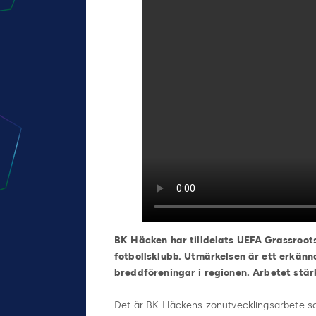
BK Häcken har tilldelats UEFA Grassroots
fotbollsklubb. Utmärkelsen är ett erkän
breddföreningar i regionen. Arbetet stärk
Det är BK Häckens zonutvecklingsarbete som