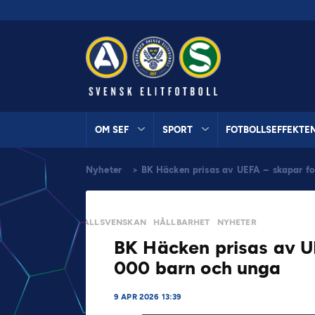
OM SEF
SPORT
FOTBOLLSEFFEKTE
Nyheter
>
BK Häcken prisas av UEFA – skapar fo
ALLSVENSKAN
HÅLLBARHET
NYHETER
BK Häcken prisas av UE
000 barn och unga
9 APR 2026 13:39