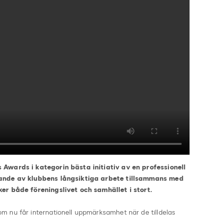
 Awards i kategorin bästa initiativ av en professionell
nande av klubbens långsiktiga arbete tillsammans med
er både föreningslivet och samhället i stort.
 nu får internationell uppmärksamhet när de tilldelas