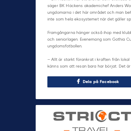
säger BK Häckens akademichef Anders Wahrnber
ungdomarna i det här området och man behö
inte som hela ekosystemet när det gäller spe
Framgångarna hänger också ihop med klub
och seniorlagen. Evenemang som Gothia Cup 
ungdomsfotbollen.
– Allt är starkt förankrat i kraften från lok
känns som att resan bara har börjat. Det är
Dela på Facebook