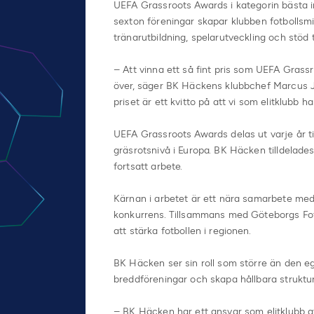
UEFA Grassroots Awards i kategorin bästa i
sexton föreningar skapar klubben fotbollsm
tränarutbildning, spelarutveckling och stöd t
– Att vinna ett så fint pris som UEFA Grass
över, säger BK Häckens klubbchef Marcus 
priset är ett kvitto på att vi som elitklubb
UEFA Grassroots Awards delas ut varje år til
gräsrotsnivå i Europa. BK Häcken tilldelades
fortsatt arbete.
Kärnan i arbetet är ett nära samarbete med l
konkurrens. Tillsammans med Göteborgs Fotb
att stärka fotbollen i regionen.
BK Häcken ser sin roll som större än den eg
breddföreningar och skapa hållbara struktur
– BK Häcken har ett ansvar som elitklubb at