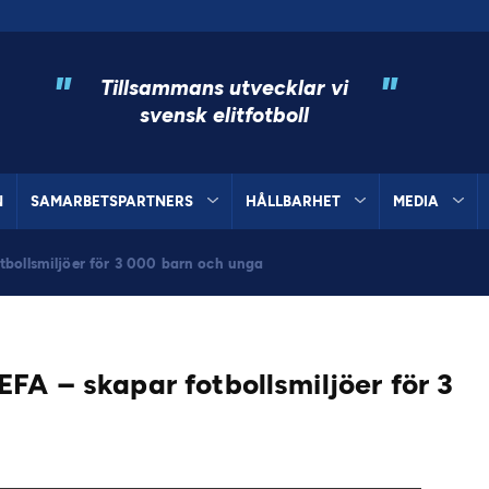
"
"
Tillsammans utvecklar vi
svensk elitfotboll
N
SAMARBETSPARTNERS
HÅLLBARHET
MEDIA
tbollsmiljöer för 3 000 barn och unga
FA – skapar fotbollsmiljöer för 3