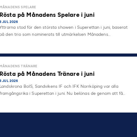
MÅNADENS SPELARE
Rösta på Månadens Spelare i juni
3 JUL 2026
Yttrarna stod för den största showen i Superettan i juni, baserat
på den trio som nominerats till utmärkelsen Månadens…
MÅNADENS TRÄNARE
Rösta på Månadens Tränare i juni
3 JUL 2026
Landskrona BoIS, Sandvikens IF och IFK Norrköping var alla
framgångsrika i Superettan i juni. Nu belönas de genom att få…