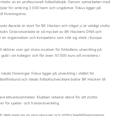
nitiativ av en professionell fotbollsklubb. Genom samarbeten med
iljöer för omkring 3 000 barn och ungdomar. Fokus ligger på
ill föreningarna.
roots Awards är stort för BK Häcken och något vi är väldigt stolta
Jodin. Gräsrotsarbete är så mycket av BK Häckens DNA och
 har en organisation och kompetens som står sig stark i Europa.
l aktörer som gör stora insatser för fotbollens utveckling på
 guld i sin kategori och får även 10 000 euro att investera i
okala föreningar. Fokus ligger på utveckling i stället för
ollförbund och lokala fotbollsutvecklare bidrar BK Häcken till
na elitverksamheten. Klubben arbetar aktivt för att stötta
er för spelar- och tränarutveckling.
t dela med sig av sina resurser och stötta breddföreningarna,