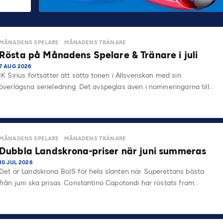
MÅNADENS SPELARE
MÅNADENS TRÄNARE
Rösta på Månadens Spelare & Tränare i juli
7 AUG 2026
IK Sirius fortsätter att sätta tonen i Allsvenskan med sin
överlägsna serieledning. Det avspeglas även i nomineringarna till…
MÅNADENS SPELARE
MÅNADENS TRÄNARE
Dubbla Landskrona-priser när juni summeras
10 JUL 2026
Det är Landskrona BoIS för hela slanten när Superettans bästa
från juni ska prisas. Constantino Capotondi har röstats fram…