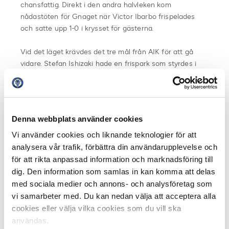
chansfattig. Direkt i den andra halvleken kom
nådastöten för Gnaget när Victor Ibarbo frispelades
och satte upp 1-0 i krysset för gästerna.
Vid det läget krävdes det tre mål från AIK för att gå
vidare. Stefan Ishizaki hade en frispark som styrdes i
ribban och inbytte Ahmed Yasin hade ett rappt skott
som räddades till hörna, men närmare än så kom man
inte ikväll.
Denna webbplats använder cookies
Istället kunde svenske landslagsanfallaren Marcus Berg
utöka till 2-0 för Panathinaikos, framspelad av Mubarak
Vi använder cookies och liknande teknologier för att
Wakaso efter ett misstag i hemmaförsvaret.
analysera vår trafik, förbättra din användarupplevelse och
för att rikta anpassad information och marknadsföring till
– Första halvlek känns väl bra spelmässigt. Sen i andra
dig. Den information som samlas in kan komma att delas
så får de 1-0 och det ändrar hela känslan i matchen
med sociala medier och annons- och analysföretag som
med bortamål och allt det där. Vi lyfter fram och de
vi samarbeter med. Du kan nedan välja att acceptera alla
kontrar in 2-0. I slutändan så var de snäppet bättre,
cookies eller välja vilka cookies som du vill ska
summerar AIK:s mittback Nils-Eric Johansson i TV3
användas.
efter matchen.