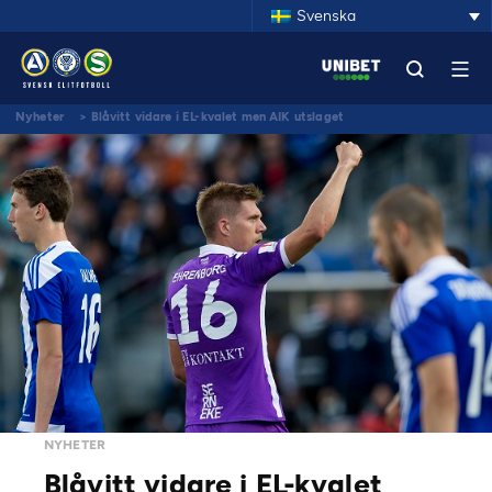
Svenska
Nyheter
>
Blåvitt vidare i EL-kvalet men AIK utslaget
NYHETER
Blåvitt vidare i EL-kvalet