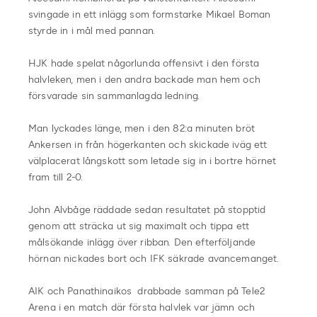
svingade in ett inlägg som formstarke Mikael Boman
styrde in i mål med pannan.
HJK hade spelat någorlunda offensivt i den första
halvleken, men i den andra backade man hem och
försvarade sin sammanlagda ledning.
Man lyckades länge, men i den 82:a minuten bröt
Ankersen in från högerkanten och skickade iväg ett
välplacerat långskott som letade sig in i bortre hörnet
fram till 2-0.
John Alvbåge räddade sedan resultatet på stopptid
genom att sträcka ut sig maximalt och tippa ett
målsökande inlägg över ribban. Den efterföljande
hörnan nickades bort och IFK säkrade avancemanget.
AIK och Panathinaikos drabbade samman på Tele2
Arena i en match där första halvlek var jämn och