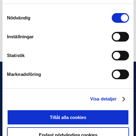
Samtyckesval
IFK Göteborgs motståndare i playoff-rundan, den sista
Nödvändig
kvalomgången innan gruppspelet, avgörs imorgon
fredag. Lottningen genomförs med start kl. 13.00.
Inställningar
Dela på Facebook
Dela på Twitter
Statistik
Marknadsföring
Visa detaljer
Tillåt alla cookies
Endast nödvändiga cookies