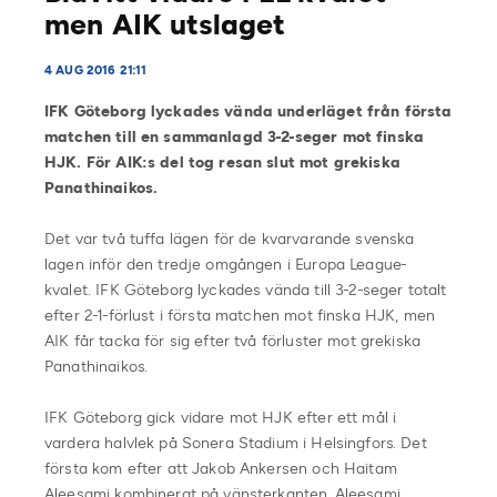
men AIK utslaget
4 AUG 2016 21:11
IFK Göteborg lyckades vända underläget från första
matchen till en sammanlagd 3-2-seger mot finska
HJK. För AIK:s del tog resan slut mot grekiska
Panathinaikos.
Det var två tuffa lägen för de kvarvarande svenska
lagen inför den tredje omgången i Europa League-
kvalet. IFK Göteborg lyckades vända till 3-2-seger totalt
efter 2-1-förlust i första matchen mot finska HJK, men
AIK får tacka för sig efter två förluster mot grekiska
Panathinaikos.
IFK Göteborg gick vidare mot HJK efter ett mål i
vardera halvlek på Sonera Stadium i Helsingfors. Det
första kom efter att Jakob Ankersen och Haitam
Aleesami kombinerat på vänsterkanten. Aleesami