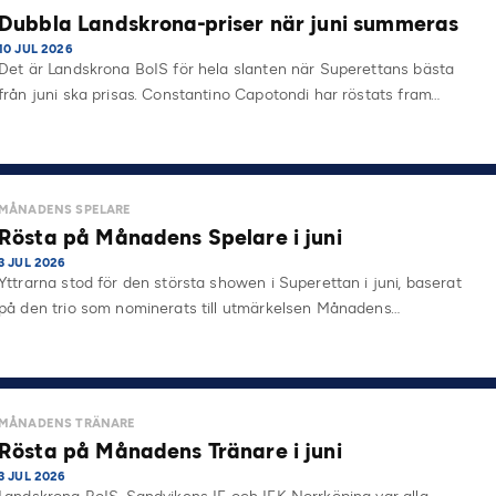
Dubbla Landskrona-priser när juni summeras
10 JUL 2026
Det är Landskrona BoIS för hela slanten när Superettans bästa
från juni ska prisas. Constantino Capotondi har röstats fram…
MÅNADENS SPELARE
Rösta på Månadens Spelare i juni
3 JUL 2026
Yttrarna stod för den största showen i Superettan i juni, baserat
på den trio som nominerats till utmärkelsen Månadens…
MÅNADENS TRÄNARE
Rösta på Månadens Tränare i juni
3 JUL 2026