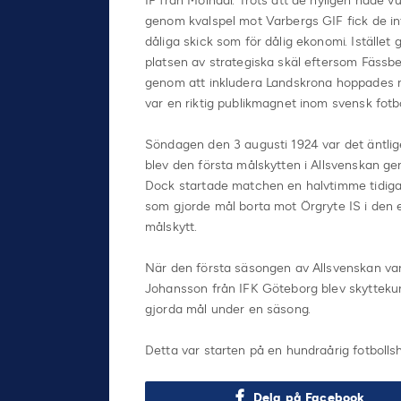
IF från Mölndal. Trots att de nyligen hade v
genom kvalspel mot Varbergs GIF fick de i
dåliga skick som för dålig ekonomi. Istället g
platsen av strategiska skäl eftersom Fässbe
genom att inkludera Landskrona hoppades m
var en riktig publikmagnet inom svensk fotbo
Söndagen den 3 augusti 1924 var det äntlige
blev den första målskytten i Allsvenskan ge
Dock startade matchen en halvtimme tidigare
som gjorde mål borta mot Örgryte IS i den el
målskytt.
När den första säsongen av Allsvenskan var 
Johansson från IFK Göteborg blev skyttekun
gjorda mål under en säsong.
Detta var starten på en hundraårig fotbollsh
Dela på Facebook