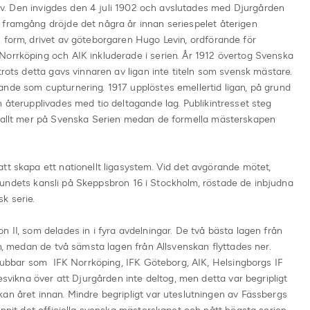
ativ. Den invigdes den 4 juli 1902 och avslutades med Djurgården
 framgång dröjde det några år innan seriespelet återigen
 form, drivet av göteborgaren Hugo Levin, ordförande för
Norrköping och AIK inkluderade i serien. År 1912 övertog Svenska
trots detta gavs vinnaren av ligan inte titeln som svensk mästare.
ande som cupturnering. 1917 upplöstes emellertid ligan, på grund
n återupplivades med tio deltagande lag. Publikintresset steg
e allt mer på Svenska Serien medan de formella mästerskapen
tt skapa ett nationellt ligasystem. Vid det avgörande mötet,
undets kansli på Skeppsbron 16 i Stockholm, röstade de inbjudna
sk serie.
 II, som delades in i fyra avdelningar. De två bästa lagen från
an, medan de två sämsta lagen från Allsvenskan flyttades ner.
 klubbar som IFK Norrköping, IFK Göteborg, AIK, Helsingborgs IF
ikna över att Djurgården inte deltog, men detta var begripligt
an året innan. Mindre begripligt var uteslutningen av Fässbergs