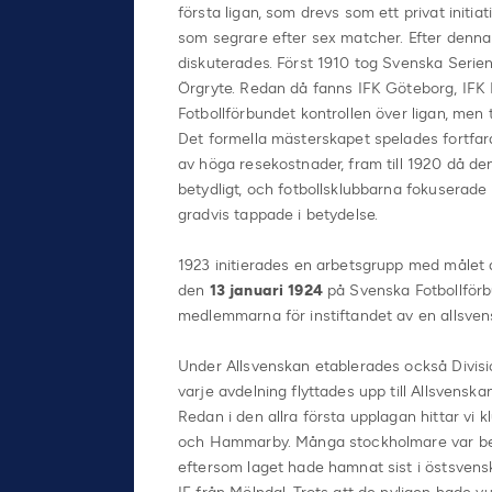
första ligan, som drevs som ett privat initi
som segrare efter sex matcher. Efter denna
diskuterades. Först 1910 tog Svenska Serien
Örgryte. Redan då fanns IFK Göteborg, IFK 
Fotbollförbundet kontrollen över ligan, men 
Det formella mästerskapet spelades fortfar
av höga resekostnader, fram till 1920 då de
betydligt, och fotbollsklubbarna fokuserad
gradvis tappade i betydelse.
1923 initierades en arbetsgrupp med målet a
den
13 januari 1924
på Svenska Fotbollförb
medlemmarna för instiftandet av en allsven
Under Allsvenskan etablerades också Division
varje avdelning flyttades upp till Allsvensk
Redan i den allra första upplagan hittar vi
och Hammarby. Många stockholmare var besv
eftersom laget hade hamnat sist i östsvensk