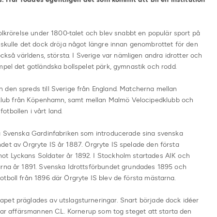
folkrörelse under 1800-talet och blev snabbt en populär sport på
 skulle det dock dröja något längre innan genombrottet för den
också världens, största. I Sverige var nämligen andra idrotter och
mpel det gotländska bollspelet pärk, gymnastik och rodd.
 den spreds till Sverige från England. Matcherna mellan
lub från Köpenhamn, samt mellan Malmö Velocipedklubb och
otbollen i vårt land.
på Svenska Gardinfabriken som introducerade sina svenska
ldandet av Örgryte IS år 1887. Örgryte IS spelade den första
ot Lyckans Soldater år 1892. I Stockholm startades AIK och
arna år 1891. Svenska Idrottsförbundet grundades 1895 och
tboll från 1896 där Örgryte IS blev de första mästarna.
pet präglades av utslagsturneringar. Snart började dock idéer
 var affärsmannen C.L. Kornerup som tog steget att starta den