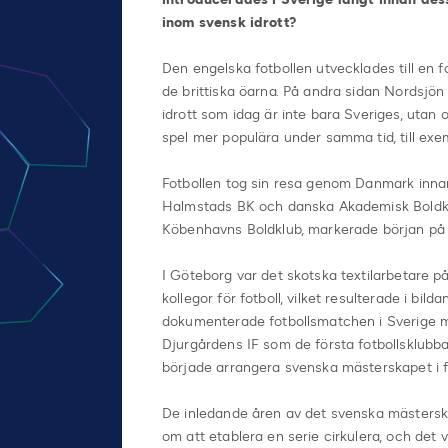
inom svensk idrott?
Den engelska fotbollen utvecklades till en 
de brittiska öarna. På andra sidan Nordsjön
idrott som idag är inte bara Sveriges, utan 
spel mer populära under samma tid, till exe
Fotbollen tog sin resa genom Danmark innan
Halmstads BK och danska Akademisk Boldk
Köbenhavns Boldklub, markerade början på f
I Göteborg var det skotska textilarbetare 
kollegor för fotboll, vilket resulterade i bi
dokumenterade fotbollsmatchen i Sverige m
Djurgårdens IF som de första fotbollsklubb
började arrangera svenska mästerskapet i fo
De inledande åren av det svenska mästerska
om att etablera en serie cirkulera, och det