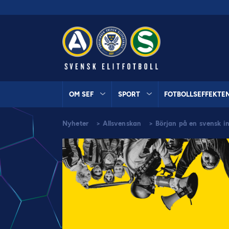
OM SEF
SPORT
FOTBOLLSEFFEKTE
Nyheter
>
Allsvenskan
>
Början på en svensk in