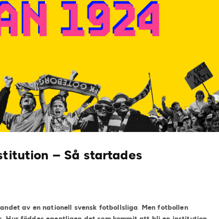
stitution – Så startades
tandet av en nationell svensk fotbollsliga
.
Men fotbollen
. Hur föddes egentligen det som kommit att bli en institution