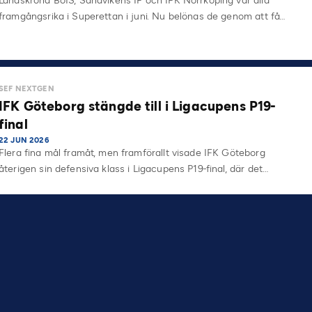
Landskrona BoIS, Sandvikens IF och IFK Norrköping var alla
framgångsrika i Superettan i juni. Nu belönas de genom att få…
SEF NEXTGEN
IFK Göteborg stängde till i Ligacupens P19-
final
22 JUN 2026
Flera fina mål framåt, men framförallt visade IFK Göteborg
återigen sin defensiva klass i Ligacupens P19-final, där det…