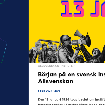
ALLSVENSKAN
NYHETER
Början på en svensk in
Allsvenskan
5 FEB 2024 12:03
Den 13 januari 1924 togs beslut om instif
introducerades i Sverige långt innan dess