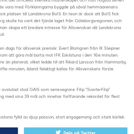
unnit det officiella svenska mästerskapet och nått högsta serien
nte vara med. Förklaringarna byggde på såväl hemmaarenans
ick platsen till Landskrona BoIS. En teori är dock att BoIS fick
rg skulle ha varit det fjärde laget från Göteborgsregionen, och
an skapa ett bredare intresse för Allsvenskan då Landskrona
ll.
n dags för allsvensk premiär. Evert Blomgren från IK Sleipner
nom att göra mål borta mot IFK Eskilstuna i den 16:e minuten.
 än planerat, vilket ledde till att Rikard Larsson från Hammarby,
fte minuten, ibland felaktigt kallas för Allsvenskans förste
avslutad stod GAIS som seriesegrare. Filip “Svarte-Filip”
g med sina 39 mål och innehar fortfarande rekordet för flest
istoria fylld av djup passion, stort engagemang och stark kärlek.
Dela på Twitter