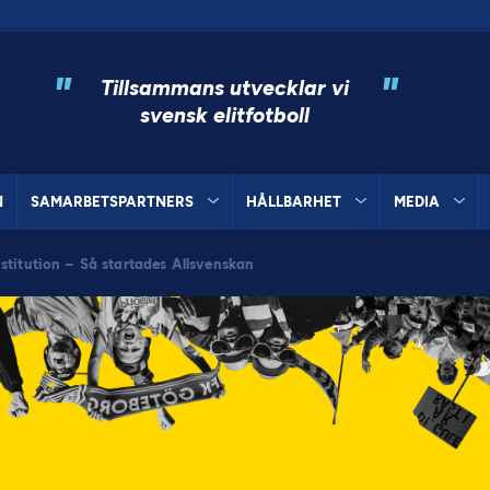
"
"
Tillsammans utvecklar vi
svensk elitfotboll
N
SAMARBETSPARTNERS
HÅLLBARHET
MEDIA
stitution – Så startades Allsvenskan