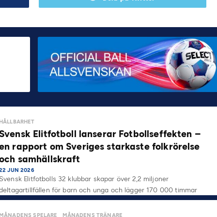
HÅLLBARHET
Svensk Elitfotboll lanserar Fotbollseffekten –
en rapport om Sveriges starkaste folkrörelse
och samhällskraft
22 JUN 2026
Svensk Elitfotbolls 32 klubbar skapar över 2,2 miljoner
deltagartillfällen för barn och unga och lägger 170 000 timmar
på…
MÅNADENS SPELARE
MÅNADENS TRÄNARE