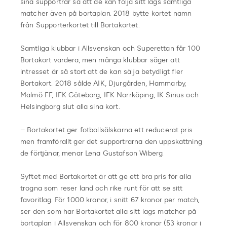
sina supportrar så att de kan följa sitt lags samtliga
matcher även på bortaplan. 2018 bytte kortet namn
från Supporterkortet till Bortakortet.
Samtliga klubbar i Allsvenskan och Superettan får 100
Bortakort vardera, men många klubbar säger att
intresset är så stort att de kan sälja betydligt fler
Bortakort. 2018 sålde AIK, Djurgården, Hammarby,
Malmö FF, IFK Göteborg, IFK Norrköping, IK Sirius och
Helsingborg slut alla sina kort.
– Bortakortet ger fotbollsälskarna ett reducerat pris
men framförallt ger det supportrarna den uppskattning
de förtjänar, menar Lena Gustafson Wiberg.
Syftet med Bortakortet är att ge ett bra pris för alla
trogna som reser land och rike runt för att se sitt
favoritlag. För 1000 kronor, i snitt 67 kronor per match,
ser den som har Bortakortet alla sitt lags matcher på
bortaplan i Allsvenskan och för 800 kronor (53 kronor i