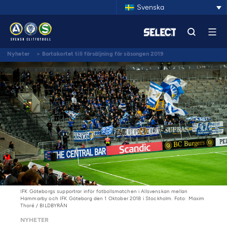
Svenska
Nyheter
>
Bortakortet till försäljning för säsongen 2019
IFK Göteborgs supportrar inför fotbollsmatchen i Allsvenskan mellan
Hammarby och IFK Göteborg den 1 Oktober 2018 i Stockholm. Foto: Maxim
Thoré / BILDBYRÅN
NYHETER