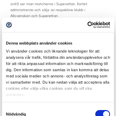
snitt) ser man matcherna i Superettan. Kortet
administreras och säljs av respektive klubb i
Allsvenskan och Superettan.
Klubbarna behåller själva 50% av sin försäljning av
Bortakortet. De andra 50% betalas in till Svensk
Elitfotboll som sedan fördelar intäkterna jämnt mellan
Denna webbplats använder cookies
de Allsvenska klubbarna.
Vi använder cookies och liknande teknologier för att
analysera vår trafik, förbättra din användarupplevelse och
Fakta Bortakortet:
för att rikta anpassad information och marknadsföring till
För 1000 kronor ser du samtliga 15 av ditt lags
dig. Den information som samlas in kan komma att delas
bortamatcher på plats (67 kronor i snitt per
med sociala medier och annons- och analysföretag som
match) i Allsvenskan och för 800 kronor ser man
vi samarbeter med. Du kan nedan välja att acceptera alla
matcherna i Superettan (53 kronor per match i
cookies eller välja vilka cookies som du vill ska
snitt).
användas.
Klubbarna i Allsvenskan och Superettan säljer
100 Bortakort vardera
Samtyckesval
Nödvändig