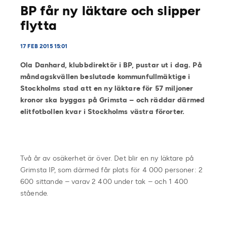
BP får ny läktare och slipper
flytta
17 FEB 2015 15:01
Ola Danhard, klubbdirektör i BP, pustar ut i dag. På
måndagskvällen beslutade kommunfullmäktige i
Stockholms stad att en ny läktare för 57 miljoner
kronor ska byggas på Grimsta – och räddar därmed
elitfotbollen kvar i Stockholms västra förorter.
Två år av osäkerhet är över. Det blir en ny läktare på
Grimsta IP, som därmed får plats för 4 000 personer: 2
600 sittande – varav 2 400 under tak – och 1 400
stående.