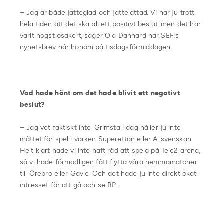
– Jag är både jätteglad och jättelättad. Vi har ju trott
hela tiden att det ska bli ett positivt beslut, men det har
varit högst osäkert, säger Ola Danhard när SEF:s
nyhetsbrev når honom på tisdagsförmiddagen.
Vad hade hänt om det hade blivit ett negativt
beslut?
– Jag vet faktiskt inte. Grimsta i dag håller ju inte
måttet för spel i varken Superettan eller Allsvenskan.
Helt klart hade vi inte haft råd att spela på Tele2 arena,
så vi hade förmodligen fått flytta våra hemmamatcher
till Örebro eller Gävle. Och det hade ju inte direkt ökat
intresset för att gå och se BP…