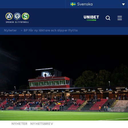
Svenska
Nyheter
>
BP får ny läktare och slipper flytta
NYHETER
NYHETSBREV