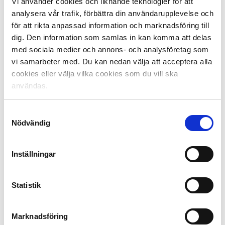
Vi använder cookies och liknande teknologier för att
analysera vår trafik, förbättra din användarupplevelse och
– Vi hoppas förstås på Allsvenskan. Den nya arenan
för att rikta anpassad information och marknadsföring till
uppfyller inte riktigt kraven för spel i Allsvenskan, men
dig. Den information som samlas in kan komma att delas
den uppfyller kraven för att få dispens i åtta år från
med sociala medier och annons- och analysföretag som
Svenska Fotbollförbundet. Det vet vi.
vi samarbeter med. Du kan nedan välja att acceptera alla
cookies eller välja vilka cookies som du vill ska
användas.
BP firar beslutet genom att bjuda alla på fritt inträde på
Samtyckesval
ståplats under vårsäsongen 2015.
Nödvändig
Inställningar
– Vi vill skapa en bra stämning på våra hemmamatcher
och visa att elitfotboll är glädje och gemenskap där alla
Statistik
kan känna sig välkomna och trygga.
Marknadsföring