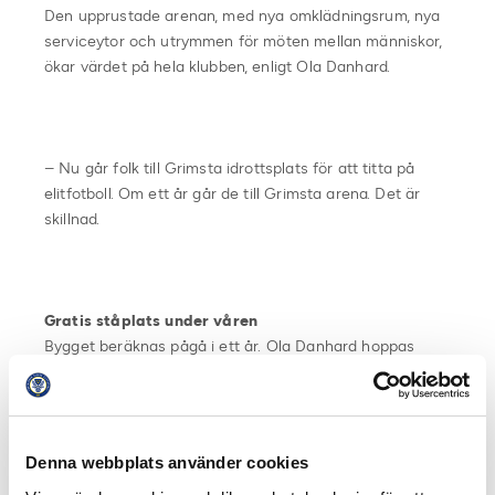
Den upprustade arenan, med nya omklädningsrum, nya
serviceytor och utrymmen för möten mellan människor,
ökar värdet på hela klubben, enligt Ola Danhard.
– Nu går folk till Grimsta idrottsplats för att titta på
elitfotboll. Om ett år går de till Grimsta arena. Det är
skillnad.
Gratis ståplats under våren
Bygget beräknas pågå i ett år. Ola Danhard hoppas
därför att spaden kommer i jorden så snabbt som
möjligt, så att BP kan spela på den upprustade arenan
från och med säsongstarten 2016. Frågan är bara:
Allsvenskan eller Superettan…?
Denna webbplats använder cookies