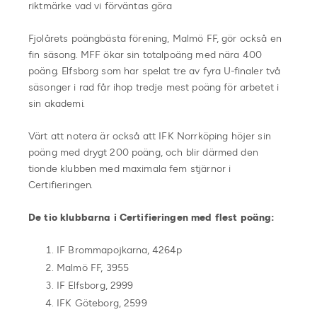
riktmärke vad vi förväntas göra
Fjolårets poängbästa förening, Malmö FF, gör också en
fin säsong. MFF ökar sin totalpoäng med nära 400
poäng. Elfsborg som har spelat tre av fyra U-finaler två
säsonger i rad får ihop tredje mest poäng för arbetet i
sin akademi.
Värt att notera är också att IFK Norrköping höjer sin
poäng med drygt 200 poäng, och blir därmed den
tionde klubben med maximala fem stjärnor i
Certifieringen.
De tio klubbarna i Certifieringen med flest poäng:
IF Brommapojkarna, 4264p
Malmö FF, 3955
IF Elfsborg, 2999
IFK Göteborg, 2599