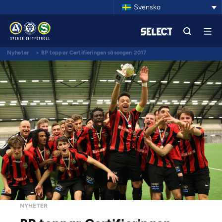
Svenska
Nyheter
>
BP toppar Certifieringen säsongen 2017
NYHETER