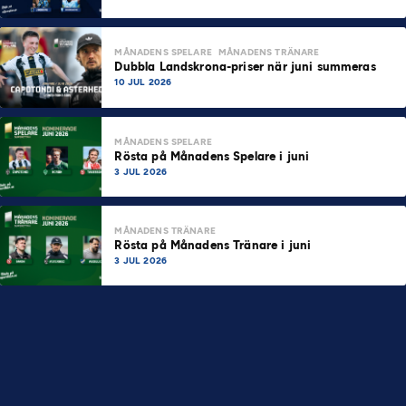
MÅNADENS SPELARE
MÅNADENS TRÄNARE
Dubbla Landskrona-priser när juni summeras
10 JUL 2026
MÅNADENS SPELARE
Rösta på Månadens Spelare i juni
3 JUL 2026
MÅNADENS TRÄNARE
Rösta på Månadens Tränare i juni
3 JUL 2026