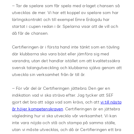
– Tar de spelare som får spela med a-laget chansen så
utvecklas de mer. Vi har ett koppel av spelare som har
lärlingskontrakt och till exempel Emre Erdogdu har
startat i cupen redan i år. Spelarna visar att de vill och
då får de chansen.
Certifieringen är i första hand inte tänkt som en tävling
där klubbarna ska vara bäst eller jämföra sig med
varandra, utan det handlar istället om att kvalitetssäkra
svensk talangutveckling och klubbarna själva genom att
utveckla sin verksamhet från år till år.
– För vår del är Certifieringen jättebra. Den ger en
indikation vad vi ska sträva efter. Jag tycker att SEF
gjort det bra att säga vad som krävs, och att
vi till nästa
år höjer kompetenskraven
. Certifieringen är en jättebra
vägledning hur vi ska utveckla vår verksamhet. Vi kan
inte vara nöjda och stå och stampa på samma ställe,
utan vi måste utvecklas, och då är Certifieringen ett bra