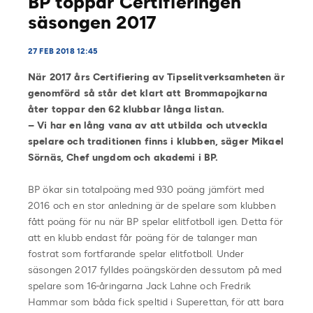
BP toppar Certifieringen
säsongen 2017
27 FEB 2018 12:45
När 2017 års Certifiering av Tipselitverksamheten är
genomförd så står det klart att Brommapojkarna
åter toppar den 62 klubbar långa listan.
– Vi har en lång vana av att utbilda och utveckla
spelare och traditionen finns i klubben, säger Mikael
Sörnäs, Chef ungdom och akademi i BP.
BP ökar sin totalpoäng med 930 poäng jämfört med
2016 och en stor anledning är de spelare som klubben
fått poäng för nu när BP spelar elitfotboll igen. Detta för
att en klubb endast får poäng för de talanger man
fostrat som fortfarande spelar elitfotboll. Under
säsongen 2017 fylldes poängskörden dessutom på med
spelare som 16-åringarna Jack Lahne och Fredrik
Hammar som båda fick speltid i Superettan, för att bara