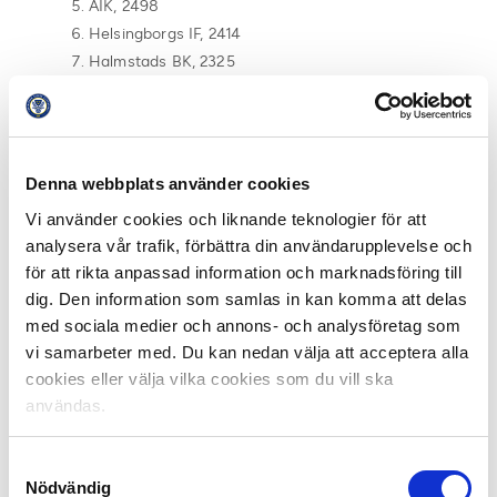
AIK, 2498
Helsingborgs IF, 2414
Halmstads BK, 2325
IFK Norrköping, 2203
BK Häcken, 2181
Djurgårdens IF, 2018
Denna webbplats använder cookies
Vi använder cookies och liknande teknologier för att
Läs mer om Tipselits Certifiering här.
analysera vår trafik, förbättra din användarupplevelse och
för att rikta anpassad information och marknadsföring till
Fakta Tipselit:
dig. Den information som samlas in kan komma att delas
Tipselit är på pojksidan ett samarbetsprojekt mellan
med sociala medier och annons- och analysföretag som
Föreningen Svensk Elitfotboll och Svenska Spel,
vi samarbeter med. Du kan nedan välja att acceptera alla
fotbollens huvudsponsor, och på flicksidan Elitfotboll
cookies eller välja vilka cookies som du vill ska
Dam, Svenska Fotbollförbundet och Svenska Spel, med
användas.
syfte att utveckla svensk elitfotboll. Detta görs genom
målmedveten satsning på unga talanger. Varje år bidrar
Samtyckesval
Svenska Spel med tolv miljoner kronor till svensk
Nödvändig