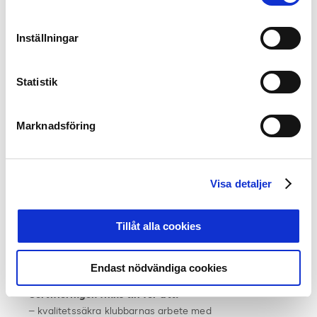
ungdomsfotboll, pengar som Svensk Elitfotboll fördelar
ut till de 62 deltagande klubbarna enligt ett
certifieringssystem.
Inställningar
Föreningen får möjlighet att förstärka sin
Statistik
talangutveckling genom att anställa kvalificerade
tränare för sitt utvecklingslag. Tanken är att talangerna
ska få en elitinriktad fotbollsutbildning av i första hand
Marknadsföring
heltidsanställd tränare. Syftet är att trygga framtiden
för svensk fotboll.
2017 hade totalt 803 aktiva elitfotbollsspelare i Sverige
Visa detaljer
och i utlandet passerat genom Svenska Spel Tipselit.
282 av dessa spelade i Allsvenskan och 353 i
Tillåt alla cookies
Superettan.
Läs mer på
tipselit.se
Endast nödvändiga cookies
Certifieringen finns till för att:
– kvalitetssäkra klubbarnas arbete med