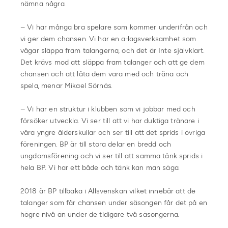
nämna några.
– Vi har många bra spelare som kommer underifrån och
vi ger dem chansen. Vi har en a-lagsverksamhet som
vågar släppa fram talangerna, och det är Inte självklart.
Det krävs mod att släppa fram talanger och att ge dem
chansen och att låta dem vara med och träna och
spela, menar Mikael Sörnäs.
– Vi har en struktur i klubben som vi jobbar med och
försöker utveckla. Vi ser till att vi har duktiga tränare i
våra yngre ålderskullar och ser till att det sprids i övriga
föreningen. BP är till stora delar en bredd och
ungdomsförening och vi ser till att samma tänk sprids i
hela BP. Vi har ett både och tänk kan man säga.
2018 är BP tillbaka i Allsvenskan vilket innebär att de
talanger som får chansen under säsongen får det på en
högre nivå än under de tidigare två säsongerna.