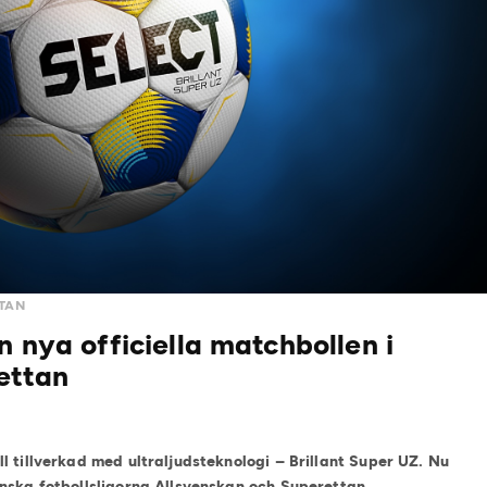
TAN
n nya officiella matchbollen i
ettan
l tillverkad med ultraljudsteknologi – Brillant Super UZ. Nu
nska fotbollsligorna Allsvenskan och Superettan.