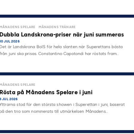
MÅNADENS SPELARE
MÅNADENS TRÄNARE
Dubbla Landskrona-priser när juni summeras
10 JUL 2026
Det är Landskrona BoIS för hela slanten när Superettans bästa
från juni ska prisas. Constantino Capotondi har röstats fram…
MÅNADENS SPELARE
Rösta på Månadens Spelare i juni
3 JUL 2026
Yttrarna stod för den största showen i Superettan i juni, baserat
på den trio som nominerats till utmärkelsen Månadens…