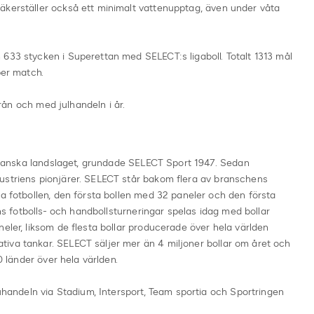
äkerställer också ett minimalt vattenupptag, även under våta
633 stycken i Superettan med SELECT:s ligaboll. Totalt 1313 mål
per match.
 från och med julhandeln i år.
et danska landslaget, grundade SELECT Sport 1947. Sedan
ustriens pionjärer. SELECT står bakom flera av branschens
sa fotbollen, den första bollen med 32 paneler och den första
ens fotbolls- och handbollsturneringar spelas idag med bollar
eler, liksom de flesta bollar producerade över hela världen
iva tankar. SELECT säljer mer än 4 miljoner bollar om året och
50 länder över hela världen.
ruhandeln via Stadium, Intersport, Team sportia och Sportringen