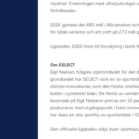
mjukhet. Svetsningen med ultraljudsvågor s
förhållanden.
2024 gjordes det 680 mål i Allsvenskan och 
för båda serierna och ett snitt på 2.73 mål 
Ligabollen 2025 finns till försäljning i butik
Om SELECT
Eigil Nielsen, tidigare stjärnmålvakt för d
grundandet har SELECT varit en av sportind
största innovationer, som den första snörlö
bollen i syntetiskt läder. De flesta av värld
baserade på Eigil Nielsens princip om 32 pan
produceras med utgångspunkt i hans innovat
har även en stor portfölj av sportartiklar i 
Den officiella ligabollen säljs inom sportva