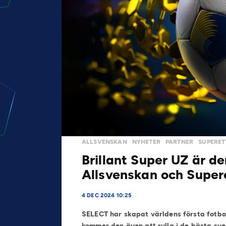
ALLSVENSKAN
NYHETER
PARTNER
SUPERET
Brillant Super UZ är de
Allsvenskan och Super
4 DEC 2024 10:25
SELECT har skapat världens första fotbol
kommer den även att rulla i de bästa sve