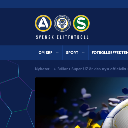
OM SEF
SPORT
FOTBOLLSEFFEKTE
Nyheter
>
Brillant Super UZ är den nya officiell