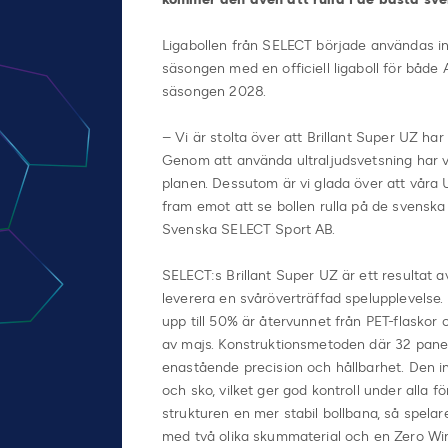
Ligabollen från SELECT började användas in
säsongen med en officiell ligaboll för både
säsongen 2028.
– Vi är stolta över att Brillant Super UZ har
Genom att använda ultraljudsvetsning har v
planen. Dessutom är vi glada över att våra 
fram emot att se bollen rulla på de svenska
Svenska SELECT Sport AB.
SELECT:s Brillant Super UZ är ett resultat av
leverera en svåröverträffad spelupplevelse. 
upp till 50% är återvunnet från PET-flasko
av majs. Konstruktionsmetoden där 32 panel
enastående precision och hållbarhet. Den in
och sko, vilket ger god kontroll under alla 
strukturen en mer stabil bollbana, så spelar
med två olika skummaterial och en Zero Win