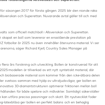
för säsongen 2017 för första gången. 2025 blir den nionde raka
 Allsvenskan och Superettan. Nuvarande avtal gäller till och med
 valts som officiell matchboll i Allsvenskan och Superettan.
i skapat en boll som levererar en enastående prestation på
UZ fotbollar år 2025 nu även innehåller återvunna material. Vi ser
 arenorna, säger Richard Kjell, Country Sales Manager på
 flera års forskning och utveckling. Bollen är konstruerad för att
2025-modellen är tillverkad av ett nytt syntetiskt material, där
r och biobaserade material som kommer från den icke-ätbara delen
er svetsas samman med hjälp av ultraljudsvågor, ger bollen en
novativa 3D-diamantstrukturen optimerar friktionen mellan boll
förhållanden för både spelare och målvakter. Samtidigt säkerställer
e kan utföra precisa passningar och skott. Ett nyutvecklat foder
g-latexblåsa ger bollen en perfekt balans och en behaglig