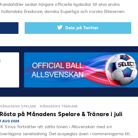
ndahåller sedan tidigare officiella ligabollar till elva andra
 holländska Eredivisie, danska Superliga och norska Eliteserien.
Dela på Twitter
MÅNADENS SPELARE
MÅNADENS TRÄNARE
Rösta på Månadens Spelare & Tränare i juli
7 AUG 2026
IK Sirius fortsätter att sätta tonen i Allsvenskan med sin
överlägsna serieledning. Det avspeglas även i nomineringarna till…