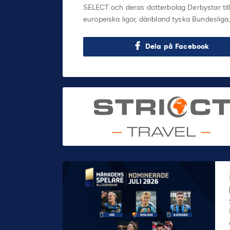
SELECT och deras dotterbolag Derbystar tillha
europeiska ligor, däribland tyska Bundesliga,
Dela på Facebook