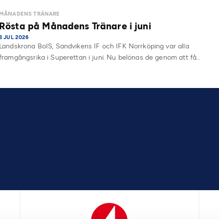
MÅNADENS TRÄNARE
Rösta på Månadens Tränare i juni
3 JUL 2026
Landskrona BoIS, Sandvikens IF och IFK Norrköping var alla
framgångsrika i Superettan i juni. Nu belönas de genom att få…