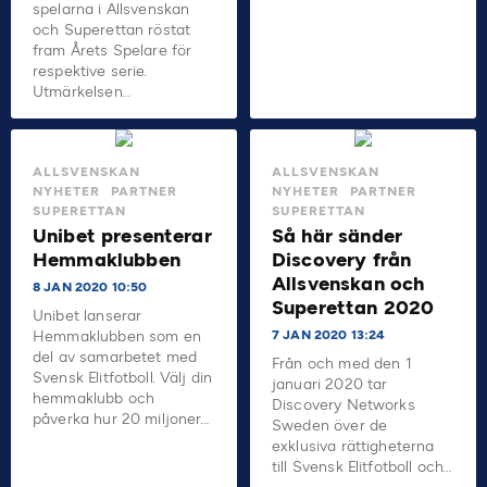
spelarna i Allsvenskan
och Superettan röstat
fram Årets Spelare för
respektive serie.
Utmärkelsen…
ALLSVENSKAN
ALLSVENSKAN
NYHETER
PARTNER
NYHETER
PARTNER
SUPERETTAN
SUPERETTAN
Unibet presenterar
Så här sänder
Hemmaklubben
Discovery från
Allsvenskan och
8 JAN 2020 10:50
Superettan 2020
Unibet lanserar
Hemmaklubben som en
7 JAN 2020 13:24
del av samarbetet med
Från och med den 1
Svensk Elitfotboll. Välj din
januari 2020 tar
hemmaklubb och
Discovery Networks
påverka hur 20 miljoner…
Sweden över de
exklusiva rättigheterna
till Svensk Elitfotboll och…