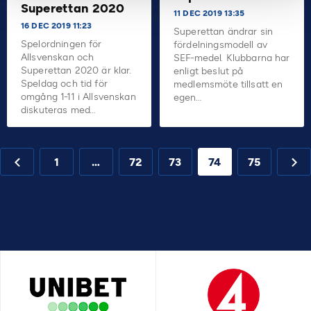
Superettan 2020
11 DEC 2019 13:35
16 DEC 2019 11:23
Superettan ändrar sin
Spelordningen för
fördelningsmodell av
Allsvenskan och
SEF-medel. Klubbarna har
Superettan 2020 är klar.
enligt beslut på
Speldag och tid för
medlemsmöte tillsatt en
omgång 1-11 i Allsvenskan
egen…
diskuteras med…
1
…
72
73
74
75