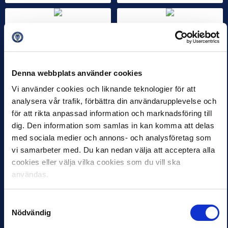
ALLSVENSKAN
ALLSVENSKAN
NYHETER
PARTNER
NYHETER
PARTNER
SUPERETTAN
SUPERETTAN
Välkomna Unibet
Unibet and
och Discovery
Discovery
Denna webbplats använder cookies
Networks Sweden
5 JAN 2020 11:54
Vi använder cookies och liknande teknologier för att
new official
Från och med den 1
analysera vår trafik, förbättra din användarupplevelse och
partners from
januari 2020 så
2020
för att rikta anpassad information och marknadsföring till
välkomnar Svensk
Elitfotboll två nya
dig. Den information som samlas in kan komma att delas
5 JAN 2020 11:00
partners för den svenska
med sociala medier och annons- och analysföretag som
Unibet and Discovery
elitfotbollen. Unibet är…
Networks are new
vi samarbeter med. Du kan nedan välja att acceptera alla
official partners to
cookies eller välja vilka cookies som du vill ska
Swedish Professional
användas.
Football Leagues from
2020. Unibet becomes
new…
Samtyckesval
Nödvändig