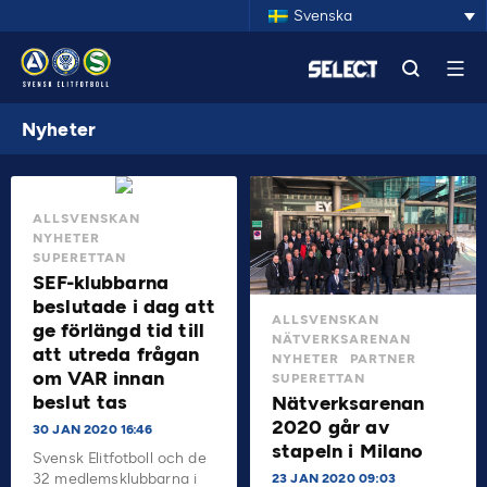
Svenska
Nyheter
ALLSVENSKAN
NYHETER
SUPERETTAN
SEF-klubbarna
beslutade i dag att
ALLSVENSKAN
ge förlängd tid till
NÄTVERKSARENAN
att utreda frågan
NYHETER
PARTNER
om VAR innan
SUPERETTAN
beslut tas
Nätverksarenan
2020 går av
30 JAN 2020 16:46
stapeln i Milano
Svensk Elitfotboll och de
32 medlemsklubbarna i
23 JAN 2020 09:03