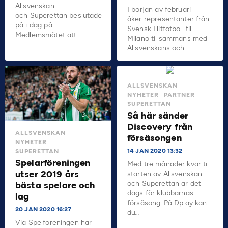
Allsvenskan
I början av februari
och Superettan beslutade
åker representanter från
på i dag på
Svensk Elitfotboll till
Medlemsmötet att…
Milano tillsammans med
Allsvenskans och…
ALLSVENSKAN
NYHETER
PARTNER
SUPERETTAN
Så här sänder
Discovery från
ALLSVENSKAN
försäsongen
NYHETER
14 JAN 2020 13:32
SUPERETTAN
Spelarföreningen
Med tre månader kvar till
utser 2019 års
starten av Allsvenskan
och Superettan är det
bästa spelare och
dags för klubbarnas
lag
försäsong. På Dplay kan
20 JAN 2020 16:27
du…
Via Spelföreningen har