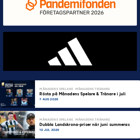
MÅNADENS SPELARE
MÅNADENS TRÄNARE
Rösta på Månadens Spelare & Tränare i juli
7 AUG 2026
MÅNADENS SPELARE
MÅNADENS TRÄNARE
Dubbla Landskrona-priser när juni summeras
10 JUL 2026