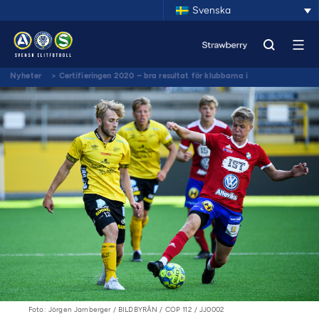
Svenska
Nyheter
>
Certifieringen 2020 – bra resultat för klubbarna i
Unicoachnätverket trots tuffare krav och pandemi
Foto: Jörgen Jarnberger / BILDBYRÅN / COP 112 / JJ0002