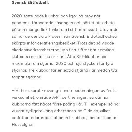
Svensk Elitfotboll.
2020 satte både klubbar och ligor på prov när
pandemin förändrade säsongen och sättet att arbeta
på och många fick tänka om i sitt arbetssätt. Utöver det
så har de centrala kraven från Svensk Elitfotboll också
skärpts inför certifieringsbesöket. Trots det så visade
akademiverksamheterna upp fina siffror när samtliga
klubbars resultat nu är klart. Åtta SEF-klubbar når
maximala fem stjärnor 2020 och sju stycken får fyra
stjärnor. Tre klubbar får en extra stjärna i år medan två
tappar stjärnor.
– Vi har skärpt kraven gällande bedömningen av årets
verksamhet, område A-F i certifieringen, så där har
klubbarna fått något färre poäng i år. Till exempel så har
vi varit tydligare kring arbetstiden på C-delen, vilket
omfattar ledarorganisationen i klubben, menar Thomas
Hasselgren.