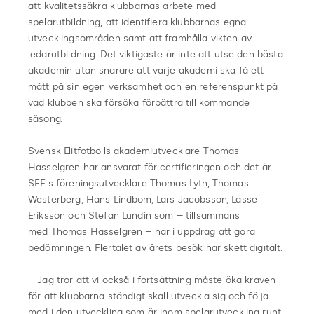
att kvalitetssäkra klubbarnas arbete med
spelarutbildning, att identifiera klubbarnas egna
utvecklingsområden samt att framhålla vikten av
ledarutbildning. Det viktigaste är inte att utse den bästa
akademin utan snarare att varje akademi ska få ett
mått på sin egen verksamhet och en referenspunkt på
vad klubben ska försöka förbättra till kommande
säsong.
Svensk Elitfotbolls akademiutvecklare Thomas
Hasselgren har ansvarat för certifieringen och det är
SEF:s föreningsutvecklare Thomas Lyth, Thomas
Westerberg, Hans Lindbom, Lars Jacobsson, Lasse
Eriksson och Stefan Lundin som – tillsammans
med Thomas Hasselgren – har i uppdrag att göra
bedömningen. Flertalet av årets besök har skett digitalt.
– Jag tror att vi också i fortsättning måste öka kraven
för att klubbarna ständigt skall utveckla sig och följa
med i den utveckling som är inom spelarutveckling runt