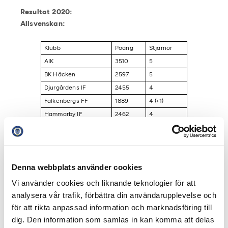
Resultat 2020:
Allsvenskan:
Klubb
Poäng
Stjärnor
AIK
3510
5
BK Häcken
2597
5
Djurgårdens IF
2455
4
Falkenbergs FF
1889
4 (+1)
Hammarby IF
2462
4
Helsingborgs IF
3031
5
IF Elfsborg
2972
5
IFK Göteborg
3133
5
Denna webbplats använder cookies
IFK Norrköping
2877
5
IK Sirius
1801
4 (+1)
Vi använder cookies och liknande teknologier för att
Kalmar FF
2443
4
analysera vår trafik, förbättra din användarupplevelse och
Malmö FF
5195
5
för att rikta anpassad information och marknadsföring till
dig. Den information som samlas in kan komma att delas
Mjällby AIF
1672
3