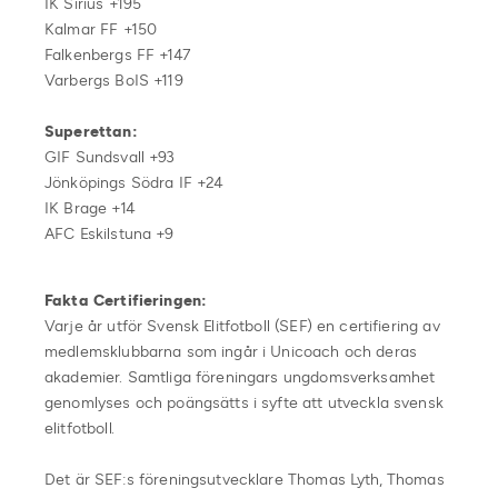
IK Sirius +195
Kalmar FF +150
Falkenbergs FF +147
Varbergs BoIS +119
Superettan:
GIF Sundsvall +93
Jönköpings Södra IF +24
IK Brage +14
AFC Eskilstuna +9
Fakta Certifieringen:
Varje år utför Svensk Elitfotboll (SEF) en certifiering av
medlemsklubbarna som ingår i Unicoach och deras
akademier. Samtliga föreningars ungdomsverksamhet
genomlyses och poängsätts i syfte att utveckla svensk
elitfotboll.
Det är SEF:s föreningsutvecklare Thomas Lyth, Thomas