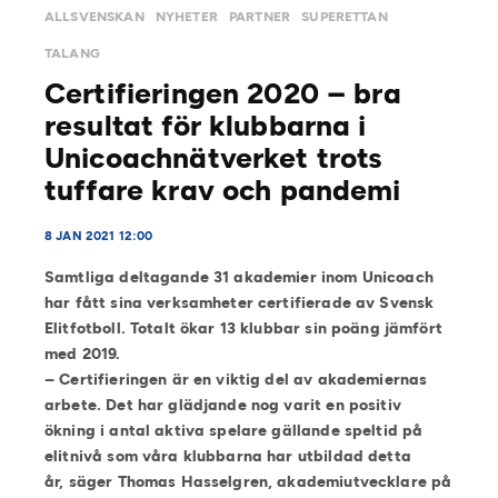
ALLSVENSKAN
NYHETER
PARTNER
SUPERETTAN
TALANG
Certifieringen 2020 – bra
resultat för klubbarna i
Unicoachnätverket trots
tuffare krav och pandemi
8 JAN 2021 12:00
Samtliga deltagande 31 akademier inom Unicoach
har fått sina verksamheter certifierade av Svensk
Elitfotboll. Totalt ökar 13 klubbar sin poäng jämfört
med 2019.
– Certifieringen är en viktig del av akademiernas
arbete. Det har glädjande nog varit en positiv
ökning i antal aktiva spelare gällande speltid på
elitnivå som våra klubbarna har utbildad detta
år, säger Thomas Hasselgren, akademiutvecklare på